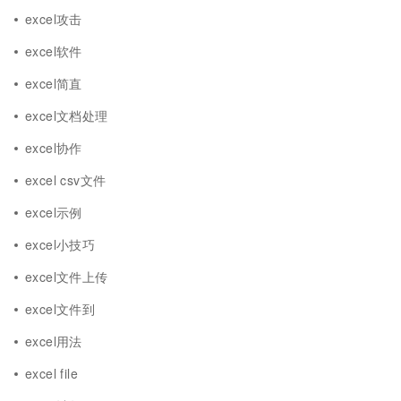
excel攻击
excel软件
excel简直
excel文档处理
excel协作
excel csv文件
excel示例
excel小技巧
excel文件上传
excel文件到
excel用法
excel file