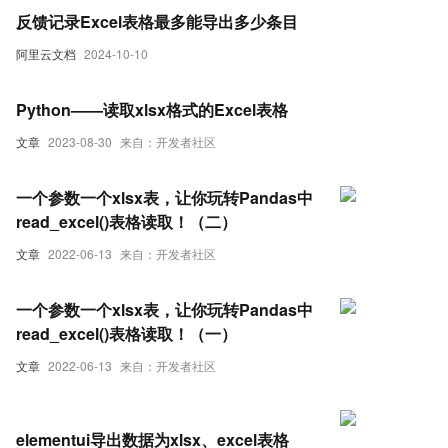
反馈记录Excel表格最多能导出多少条目
阿里云文档
2024-10-10
Python——读取xlsx格式的Excel表格
文章
2023-08-30
来自：开发者社区
一个参数一个xlsx表，让你玩转Pandas中
read_excel()表格读取！（二）
文章
2022-06-13
来自：开发者社区
一个参数一个xlsx表，让你玩转Pandas中
read_excel()表格读取！（一）
文章
2022-06-13
来自：开发者社区
elementui导出数据为xlsx、excel表格