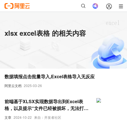
xlsx excel表格 的相关内容
数据填报点击批量导入,Excel表格导入无反应
阿里云文档
2025-03-26
前端基于XLSX实现数据导出到Excel表
格，以及提示“文件已经被损坏，无法打
开”的解决方法
文章
2024-10-22
来自：开发者社区