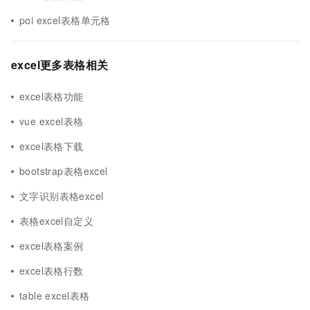
poi excel表格单元格
excel更多表格相关
excel表格功能
vue excel表格
excel表格下载
bootstrap表格excel
文字识别表格excel
表格excel自定义
excel表格案例
excel表格行数
table excel表格