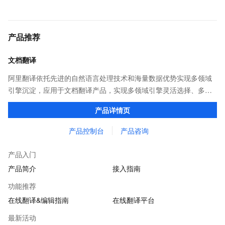
产品推荐
文档翻译
阿里翻译依托先进的自然语言处理技术和海量数据优势实现多领域
引擎沉淀，应用于文档翻译产品，实现多领域引擎灵活选择、多类
型文档格式覆盖，译后文档保持原格式排版。并提供在线编辑平
产品详情页
台，可以对译后内容进行在线编辑。
产品控制台
产品咨询
产品入门
产品简介
接入指南
功能推荐
在线翻译&编辑指南
在线翻译平台
最新活动