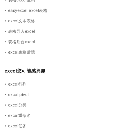
easyexcel excel表格
excel文本表格
表格导入excel
表格后台excel
excel表格后端
excel您可能感兴趣
excel行列
excel pivot
excel分类
excel重命名
excel任务