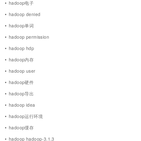
hadoop电子
hadoop denied
hadoop单词
hadoop permission
hadoop hdp
hadoop内存
hadoop user
hadoop硬件
hadoop导出
hadoop idea
hadoop运行环境
hadoop缓存
hadoop hadoop-3.1.3