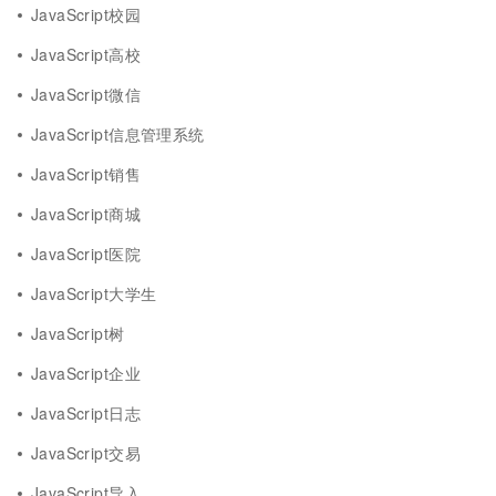
JavaScript校园
JavaScript高校
JavaScript微信
JavaScript信息管理系统
JavaScript销售
JavaScript商城
JavaScript医院
JavaScript大学生
JavaScript树
JavaScript企业
JavaScript日志
JavaScript交易
JavaScript导入