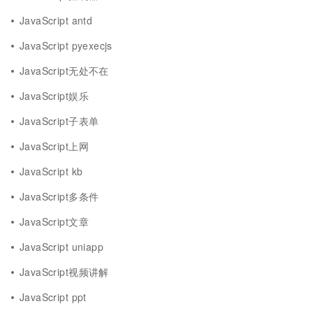
JavaScript antd
JavaScript pyexecjs
JavaScript无处不在
JavaScript娱乐
JavaScript子表单
JavaScript上网
JavaScript kb
JavaScript多条件
JavaScript文章
JavaScript uniapp
JavaScript视频讲解
JavaScript ppt