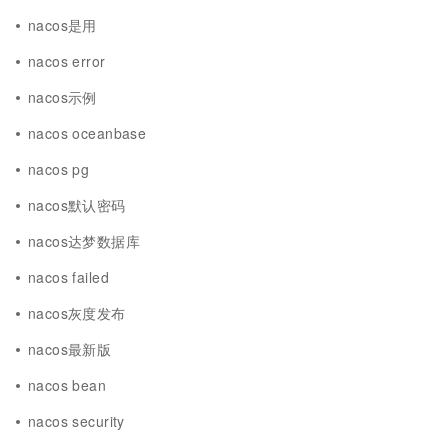
nacos是用
nacos error
nacos示例
nacos oceanbase
nacos pg
nacos默认密码
nacos达梦数据库
nacos failed
nacos灰度发布
nacos最新版
nacos bean
nacos security