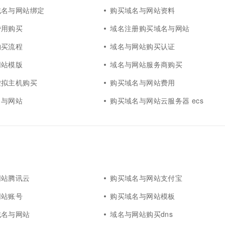
一个 AI 助手
超强辅助，Bol
域名与网站绑定
购买域名与网站资料
即刻拥有 DeepSeek-R1 满血版
在企业官网、通讯软件中为客户提供 AI 客服
多种方案随心选，轻松解锁专属 DeepSeek
费用购买
域名注册购买域名与网站
购买流程
域名与网站购买认证
网站模版
域名与网站服务商购买
虚拟主机购买
购买域名与网站费用
名与网站
购买域名与网站云服务器 ecs
网站腾讯云
购买域名与网站支付宝
网站账号
购买域名与网站模板
域名与网站
域名与网站购买dns