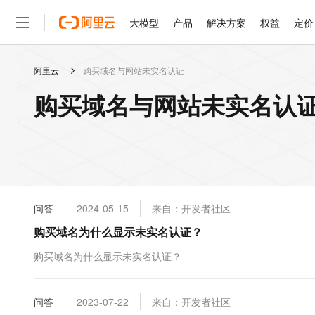
大模型
产品
解决方案
权益
定价
阿里云
购买域名与网站未实名认证
大模型
产品
解决方案
权益
定价
云市场
伙伴
服务
了解阿里云
精选产品
精选解决方案
普惠上云
产品定价
精选商城
成为销售伙伴
售前咨询
为什么选择阿里云
千问AI平台
购买域名与网站未实名认证
了解云产品的定价详情
大模型服务平台百炼
睿译宝，AI翻译排版一
普惠上云 官方力荐
分销伙伴
在线服务
网站建设
什么是云计算
大
大模型服务与应用平台
上传文档即自动完成翻译和
云服务器38元/年起，超
咨询伙伴
多端小程序
技术领先
云上成本管理
售后服务
轻量应用服务器
GLM-5.2：长任务时代
官方推荐返现计划
大模型
精选产品
精选解决方案
Salesforce 国际版订阅
稳定可靠
管理和优化成本
推荐新用户得奖励，单订单
销售伙伴合作计划
自助服务
友盟天域
安全合规
人工智能与机器学习
AI
文本生成
云数据库 RDS
Hermes Agent，打造
云工开物
无影生态合作计划
在线服务
问答
2024-05-15
来自：开发者社区
观测云
分析师报告
自主进化，持久记忆，越用
高校专属算力普惠，学生认
计算
互联网应用开发
Qwen3.8-Max
HOT
Salesforce On Alibaba C
工单服务
购买域名为什么显示未实名认证？
智能体时代全能旗舰模型
Tuya 物联网平台阿里云
研究报告与白皮书
人工智能平台 PAI
快速拥有专属 OpenClaw
大模
Consulting Partner 合
大数据
容器
免费试用
短信专区
一站式AI开发、训练和推
购买域名为什么显示未实名认证？
蓝凌 OA
Qwen3.7-Plus
AI 大模型销售与服务生
现代化应用
存储
天池大赛
能看、能想、能动手的多模
云解析DNS
解决方案免费试用 新老
电子合同
最高领取价值200元试用
安全
问答
网络与CDN
2023-07-22
来自：开发者社区
AI 算法大赛
Qwen3-VL-Plus
畅捷通