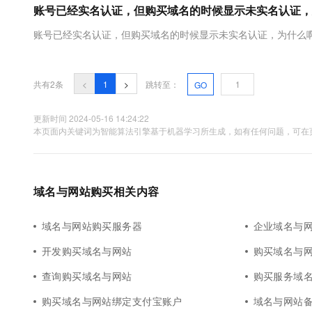
账号已经实名认证，但购买域名的时候显示未实名认证，
大数据开发治理平台 Data
AI 产品 免费试用
网络
安全
云开发大赛
Tableau 订阅
1亿+ 大模型 tokens 和 
账号已经实名认证，但购买域名的时候显示未实名认证，为什么
可观测
入门学习赛
中间件
AI空中课堂在线直播课
云防火墙
140+云产品 免费试用
大模型服务
上云与迁云
云原生的云上边界网络安全
产品新客免费试用，最长1
数据库
生态解决方案
共有2条
<
1
>
跳转至：
GO
千问AI平台-Token Plan
企业出海
大模型ACA认证体验
大数据计算
助力企业全员 AI 认知与能
行业生态解决方案
更新时间 2024-05-16 14:24:22
政企业务
媒体服务
本页面内关键词为智能算法引擎基于机器学习所生成，如有任何问题，可在页
千问AI平台-模型体验
开发者生态解决方案
在线体验全尺寸、多种模态
企业服务与云通信
AI 开发和 AI 应用解决
Happy 系列大模型
域名与网站
域名与网站购买相关内容
终端用户计算
域名与网站购买服务器
企业域名与
Serverless
大模型解决方案
开发购买域名与网站
购买域名与
开发工具
查询购买域名与网站
购买服务域
快速部署 Dify，高效搭建 
迁移与运维管理
购买域名与网站绑定支付宝账户
域名与网站