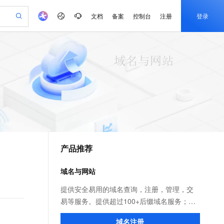
文档
备案
控制台
注册
登录
验
作计划
器
AI 活动
专业服务
服务伙伴合作计划
开发者社区
加入我们
产品动态
服务平台百炼
阿里云 OPC 创新助力计划
一站式生成采购清单，支持单品或批量购买
可编辑精美 PPT 文稿
S产品伙伴计划（繁花）
峰会
CS
造的大模型服务与应用开发平台
Agency Agents：拥有专属领域专家
AI 生产力先锋
Al MaaS 服务伙伴赋能合作
域名
博文
Careers
至高可申请百万元
Qwen3.8-Max 模型上线
 轻松生成专业的 PPT
开启高性价比 AI 编程新体验
弹性可伸缩的云计算服务
先锋实践拓展 AI 生产力的边界
多领域专家智能体,一键组建 AI 虚拟交付团队
Token 补贴，五大权
计划
海大会
伙伴信用分合作计划
商标
问答
社会招聘
益加速 OPC 成功
帕鲁游戏服务器
SS
HappyHorse 打造一站式影视创作平台
飞天发布时刻
HOT
Open Search 向量检索版支
划
备案
电子书
校园招聘
联机服务器，轻松开启游戏
视频创作，一键激活电商全链路生产力
稳定、安全、高性价比、高性能的云存储服务
所见，即是所愿
持视频检索 Pipeline 功能
可视化编排打通从文字构思到成片全链路闭环
更多支持
划
公司注册
镜像站
视频生成
语音识别与合成
 智能体与工作流应用
漫剧工坊：一站式动画创作平台
AI 实训营
应用身份服务 (IDaaS)
合作伙伴培训与认证
产品推荐
划
上云迁移
站生成，高效打造优质广告素材
全接入的云上超级电脑
通过阿里云百炼高效搭建AI应用,助力高效开发
快速生产连贯的高质量长漫剧
从基础到进阶，Agent 创客手把手教你
OpenClaw 管理能力上线
e-1.1-T2V
Qwen3-TTS-Flash
lScope
我要反馈
查询合作伙伴
畅细腻的高质量视频
离线语音合成大模型，多语言方言自适应，低延迟高稳定
n Alibaba Cloud ISV 合作
代维服务
建企业门户网站
10 分钟搭建微信、支付宝小程序
域名与网站
MaxCompute MaxFrame 提
创新加速
ope
登录合作伙伴管理后台
我要建议
站，无忧落地极速上线
以可视化方式快速构建移动和 PC 门户网站
国内短信简单易用，安全可靠，秒级触达，全球覆盖200+国家和地区。
高效部署网站，快速应用到小程序
供自动弹性内存功能
e-1.1-I2V
Cosyvoice-V3-Flash
提供安全易用的域名查询，注册，管理，交
安全
畅自然，细节丰富
高表现力语音合成大模型，语音克隆听感自然
我要投诉
PolarDB
易等服务。提供超过100+后缀域名服务；免
上云场景组合购
Milvus 弹性伸缩功能新增节
伴
漫剧创作，剧本、分镜、视频高效生成
100%兼容MySQL、PostgreSQL，兼容Oracle，支持集中和分布式
覆盖90%+业务场景，专享组合折扣价
点支持范围
费云解析，极速实时生效！超过25年域名服
2V
VPN
Fun-ASR
域名注册