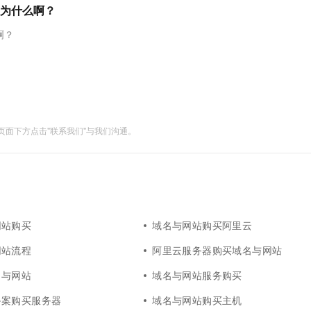
服务生态伙伴
视觉 Coding、空间感知、多模态思考等全面升级
1M上下文，专为长程任务能力而生
云工开物
为什么啊？
企业应用
Works
Night Plan 支持 Qwen 3.8-Max
云原生大数据计算服务 MaxCompute
AI 办公
容器服务 Kub
NEW
Red Hat
30+ 款产品免费体验
Data Agent 驱动的一站式 Data+AI 开发治理平台
夜间 5 折，Qwen/Meoo/TokenPlan 客户专享
面向分析的企业级SaaS模式云数据仓库
AI智能应用
提供一站式管
科研合作
啊？
ERP
堂（旗舰版）
SUSE
智能客服
AI 应用构建
大模型原生
CRM
防护产品
2个月
自动承接线索
建站小程序
Qoder
大模型服务平台百炼-应用模版
OA 办公系统
HOT
NEW
面向真实软件
个人版上线、团队版降价；千问3.8-Max首发发尝鲜
丰富多元化的应用模版和解决方案
力提升
财税管理
模板建站
面下方点击"联系我们"与我们沟通。
万有无界
大模型服务平台百炼-智能体
400电话
定制建站
的模型效果
灵活可视化地构建企业级 Agent
方案
广告营销
模板小程序
秒悟
人工智能平台 PAI
定制小程序
云端极速 AI 
新一代 AI 视频生成模型，深度适配广告营销等场景
AI Native 的算法工程平台，一站式完成建模、训练、推理服务部署
APP 开发
网站购买
域名与网站购买阿里云
建站系统
网站流程
阿里云服务器购买域名与网站
名与网站
域名与网站服务购买
AI 应用
10分钟微调：让0.6B模型媲美235B模
多模态数据信
型
依托云原生高可用架构,实现Dify私有化部署
备案购买服务器
域名与网站购买主机
用1%尺寸在特定领域达到大模型90%以上效果