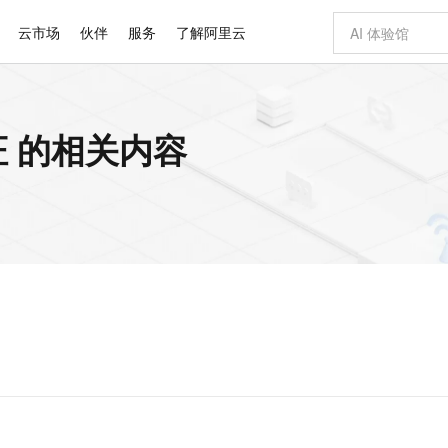
云市场
伙伴
服务
了解阿里云
AI 特惠
数据与 API
成为产品伙伴
企业增值服务
最佳实践
价格计算器
AI 场景体
基础软件
产品伙伴合
阿里云认证
市场活动
配置报价
大模型
 的相关内容
自助选配和估算价格
步到位
智启 AI 普惠权益
产品生态集成认证中心
企业支持计划
云上春晚
域名与网站
Qwen Audio：打造专属 AI 语音助手
千问官方 MaaS 平台，为开发者和 Agent 而生，新用户赠送 1 亿 + tokens 额度
一句话生成原生
AI Coding
阿里云Maa
2026 阿里云
云服务器 E
为企业打
数据集
Windows
大模型认证
模型
NEW
NEW
格式还原
值低价云产品抢先购
至高享 1亿+免费 tokens，加速 Al 应用落地
提供智能易用的域名与建站服务
Qwen-Audio-3.0-Realtime 端到端实时语音角色扮演
输入一句话想法,
智能编程，一键
安全可靠、
产品生态伙伴
专家技术服务
云上奥运之旅
弹性计算合作
阿里云中企出
手机三要素
宝塔 Linux
全部认证
价格优势
开源旗舰模型
即刻拥有 DeepSeek-V4-Pro
阿里云 OPC 创新助力计划
千问大模型
一键部署幻兽
AI 电商营销
对象存储 O
大模型
产品生态伙伴工作台
企业增值服务台
云栖战略参考
云存储合作计
云栖大会
身份实名认证
CentOS
训练营
推动算力普惠，释放技术红利
最高返9万
真正可用的 1M 上下文,一次完成代码全链路开发
快速构建应用程序和网站，即刻迈出上云第一步
轻松解锁专属 DeepSeek-V4-Pro
至高百万元 Token 补贴，加速一人公司成长
多元化、高性能、安全可靠的大模型服务
一键购买专属
从图文生成到
云上的中国
数据库合作计
活动全景
短信
Docker
图片和
自进化智能体
5 分钟轻松部署专属 QwenPaw
Token Plan 模型订阅计划
数字证书管理服务（原SSL证书）
高效搭建 AI
AI 广告创作
无影云电脑
企业成长
NEW
HOT
信息公告
看见新力量
云网络合作计
OCR 文字识别
JAVA
越聪明
证享300元代金券
全托管，含MySQL、PostgreSQL、SQL Server、MariaDB多引擎
Qwen3.8-Max 首发尝鲜，限时加量 10 倍，夜间低至2折
实现全站HTTPS，呈现可信的WEB访问
从聊天伙伴进化为能主动干活的本地数字员工
图文、视频一
随时随地安
Kimi-K3
HappyHors
NEW
魔搭 Mode
loud
服务实践
官网公告
Kimi 最新旗舰模型，长程编程与推理利器
让文字生成流
金融模力时刻
Salesforce O
版
发票查验
全能环境
Claude Code + GStack 打造工程团队
千问办公，限时限量积分加倍
Qoder
低代码高效构
AI 建站
短信服务
型
NEW
作计划
计划
创新中心
魔搭 ModelSc
健康状态
理服务
让AI从“聊天伙伴”进化为能干活的“数字员工”
安装技能 GStack，拥有专属 AI 工程团队
你的AI工作搭子，覆盖日常办公高频场景
面向真实软件的智能体编程平台
0 代码专业建
客户案例
天气预报查询
操作系统
Deepseek-v4-pro
HappyHors
态合作计划
态智能体模型
旗舰 MoE 大模型，百万上下文与顶尖推理能力
图生视频，流
同享
万小智 AI 建站低至 15元/月
Qoder CN
AI 短剧/漫剧
云原生数据库 
快递物流查询
WordPress
成为服务伙
高校合作
点，立即开启云上创新
覆盖公网/内网、递归/权威、移动APP等全场景解析服务
送.CN域名，送备案服务码
基于千问大模型等，支持代码智能生成、研发智能问答
AI助力短剧
GLM-5.2
Wan2.7-T
Ubuntu