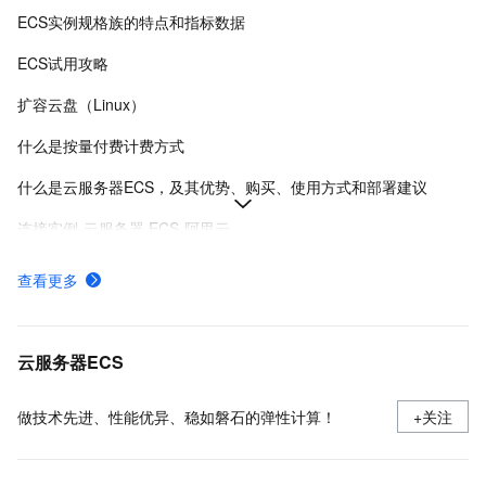
ECS实例规格族的特点和指标数据
ECS试用攻略
扩容云盘（Linux）
什么是按量付费计费方式
什么是云服务器ECS，及其优势、购买、使用方式和部署建议
连接实例-云服务器 ECS-阿里云
在Linux上安装Docker和Docker Compose
查看更多
实例登录名、密码、密钥对管理
使用安全组
云服务器ECS
做技术先进、性能优异、稳如磐石的弹性计算！
+关注