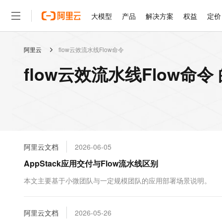
大模型
产品
解决方案
权益
定价
阿里云
flow云效流水线Flow命令
大模型
产品
解决方案
权益
定价
云市场
伙伴
服务
了解阿里云
精选产品
精选解决方案
普惠上云
产品定价
精选商城
成为销售伙伴
售前咨询
为什么选择阿里云
千问AI平台
flow云效流水线Flow命
了解云产品的定价详情
大模型服务平台百炼
睿译宝，AI翻译排版一
普惠上云 官方力荐
分销伙伴
在线服务
网站建设
什么是云计算
大
大模型服务与应用平台
上传文档即自动完成翻译和
云服务器38元/年起，超
咨询伙伴
多端小程序
技术领先
云上成本管理
售后服务
轻量应用服务器
GLM-5.2：长任务时代
官方推荐返现计划
大模型
精选产品
精选解决方案
Salesforce 国际版订阅
稳定可靠
管理和优化成本
推荐新用户得奖励，单订单
销售伙伴合作计划
自助服务
友盟天域
安全合规
人工智能与机器学习
AI
文本生成
云数据库 RDS
Hermes Agent，打造
云工开物
无影生态合作计划
在线服务
阿里云文档
2026-06-05
观测云
分析师报告
自主进化，持久记忆，越用
高校专属算力普惠，学生认
计算
互联网应用开发
Qwen3.8-Max
HOT
Salesforce On Alibaba C
工单服务
AppStack应用交付与Flow流水线区别
智能体时代全能旗舰模型
Tuya 物联网平台阿里云
研究报告与白皮书
人工智能平台 PAI
快速拥有专属 OpenClaw
大模
Consulting Partner 合
大数据
容器
免费试用
短信专区
一站式AI开发、训练和推
本文主要基于小微团队与一定规模团队的应用部署场景说明。
蓝凌 OA
Qwen3.7-Plus
AI 大模型销售与服务生
现代化应用
存储
天池大赛
能看、能想、能动手的多模
云解析DNS
解决方案免费试用 新老
电子合同
最高领取价值200元试用
安全
阿里云文档
网络与CDN
2026-05-26
AI 算法大赛
Qwen3-VL-Plus
畅捷通