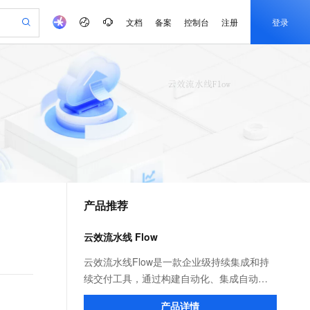
文档
备案
控制台
注册
登录
验
作计划
器
AI 活动
专业服务
服务伙伴合作计划
开发者社区
加入我们
产品动态
服务平台百炼
阿里云 OPC 创新助力计划
一站式生成采购清单，支持单品或批量购买
可编辑精美 PPT 文稿
S产品伙伴计划（繁花）
峰会
CS
造的大模型服务与应用开发平台
Agency Agents：拥有专属领域专家
AI 生产力先锋
Al MaaS 服务伙伴赋能合作
域名
博文
Careers
PolarDB Agentic Database
至高可申请百万元
 轻松生成专业的 PPT
开启高性价比 AI 编程新体验
弹性可伸缩的云计算服务
先锋实践拓展 AI 生产力的边界
发布
多领域专家智能体,一键组建 AI 虚拟交付团队
Token 补贴，五大权
计划
海大会
伙伴信用分合作计划
商标
问答
社会招聘
益加速 OPC 成功
帕鲁游戏服务器
SS
HappyHorse 打造一站式影视创作平台
飞天发布时刻
HOT
秒悟 Meoo CLI 支持一键部
划
备案
电子书
校园招聘
联机服务器，轻松开启游戏
视频创作，一键激活电商全链路生产力
稳定、安全、高性价比、高性能的云存储服务
所见，即是所愿
署项目至阿里云账号
可视化编排打通从文字构思到成片全链路闭环
更多支持
划
公司注册
镜像站
视频生成
语音识别与合成
 智能体与工作流应用
漫剧工坊：一站式动画创作平台
AI 实训营
Flink OSS 支持
合作伙伴培训与认证
产品推荐
划
上云迁移
站生成，高效打造优质广告素材
全接入的云上超级电脑
通过阿里云百炼高效搭建AI应用,助力高效开发
快速生产连贯的高质量长漫剧
从基础到进阶，Agent 创客手把手教你
AssumeRole 角色自定义
e-1.1-T2V
Qwen3-TTS-Flash
lScope
我要反馈
查询合作伙伴
畅细腻的高质量视频
离线语音合成大模型，多语言方言自适应，低延迟高稳定
n Alibaba Cloud ISV 合作
代维服务
建企业门户网站
10 分钟搭建微信、支付宝小程序
云效流水线 Flow
百炼 Qwen3.7-Flash 系列模
创新加速
ope
登录合作伙伴管理后台
我要建议
站，无忧落地极速上线
以可视化方式快速构建移动和 PC 门户网站
国内短信简单易用，安全可靠，秒级触达，全球覆盖200+国家和地区。
高效部署网站，快速应用到小程序
型发布
e-1.1-I2V
Cosyvoice-V3-Flash
云效流水线Flow是一款企业级持续集成和持
安全
畅自然，细节丰富
高表现力语音合成大模型，语音克隆听感自然
我要投诉
PolarDB
续交付工具，通过构建自动化、集成自动
上云场景组合购
伴
Qoder CN V1.7.0 发布
漫剧创作，剧本、分镜、视频高效生成
100%兼容MySQL、PostgreSQL，兼容Oracle，支持集中和分布式
覆盖90%+业务场景，专享组合折扣价
化、验证自动化、部署自动化，完成从开发
2V
VPN
Fun-ASR
产品详情