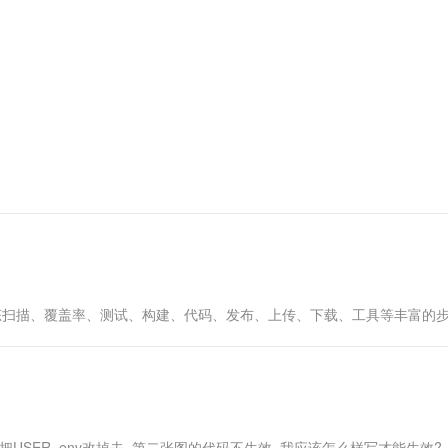
服务生态伙伴
视觉 Coding、空间感知、多模态思考等全面升级
1M上下文，专为长程任务能力而生
云工开物
企业应用
Works
Night Plan 支持 Qwen 3.8-Max
云原生大数据计算服务 MaxCompute
AI 办公
容器服务 Kub
NEW
Red Hat
30+ 款产品免费体验
Data Agent 驱动的一站式 Data+AI 开发治理平台
夜间 5 折，Qwen/Meoo/TokenPlan 客户专享
面向分析的企业级SaaS模式云数据仓库
AI智能应用
提供一站式管
科研合作
ERP
堂（旗舰版）
SUSE
智能客服
AI 应用构建
大模型原生
CRM
防护产品
2个月
自动承接线索
建站小程序
Qoder
大模型服务平台百炼-应用模版
OA 办公系统
HOT
NEW
面向真实软件
个人版上线、团队版降价；千问3.8-Max首发发尝鲜
丰富多元化的应用模版和解决方案
力提升
财税管理
模板建站
万有无界
大模型服务平台百炼-智能体
400电话
定制建站
的模型效果
灵活可视化地构建企业级 Agent
方案
广告营销
模板小程序
秒悟
人工智能平台 PAI
定制小程序
云端极速 AI 
新一代 AI 视频生成模型，深度适配广告营销等场景
AI Native 的算法工程平台，一站式完成建模、训练、推理服务部署
APP 开发
，包括静态扫描、覆盖率、测试、构建、代码、发布、上传、下载、工具等丰富的
建站系统
AI 应用
10分钟微调：让0.6B模型媲美235B模
多模态数据信
型
依托云原生高可用架构,实现Dify私有化部署
用1%尺寸在特定领域达到大模型90%以上效果
把USER_env改掉去, 第二张图的代码不生效, 我应该怎么样写才能生效?