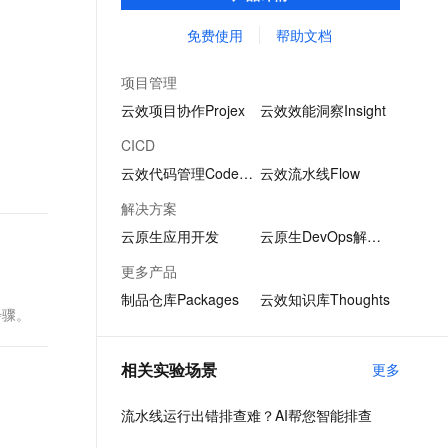
到上线CICD过程。通过持续向团队提供及时
文戏情感细腻自然，动作戏激烈拳拳到肉，实现更强表演能力
支持中英文自由切换，具备更强的噪声鲁棒性
ernetes 版 ACK
云聚AI 严选权益
云安全中心 AI BAS 智能自动
SSL 证书
反馈，让交付过程高效顺畅，帮助企业实现
免费使用
帮助文档
，一键激活高效办公新体验
理容器应用的 K8s 服务
精选AI产品，从模型到应用全链提效
化模拟渗透攻击产品发布
研发敏捷。
堡垒机
AI 用量加速计划
DataWorks ChatBI 会话支持
项目管理
应用
防火墙
、识别商机，让客服更高效、服务更出色。
新老同享，达量后返
上传临时文件分析
云效项目协作Projex
云效效能洞察Insight
千问办公
主机安全
NEW
CICD
的智能体编程平台
一站式AI生产力平台
云效代码管理Codeup
云效流水线Flow
AI 应用及服务市场
伶鹊
解决方案
企业级人与Agent协作平台，接入和调度多个数字员工
智能客服平台，对话机器人、对话分析、智能外呼
AI 应用
云原生应用开发
云原生DevOps解决方案
大模型服务平台百炼 - 全妙
大模型
更多产品
应用创作平台
多模态内容创作工具，已接入 DeepSeek
制品仓库Packages
云效知识库Thoughts
自然语言处理
步骤。
数据标注
相关实验场景
更多
机器学习
息提取
与 AI 智能体进行实时音视频通话
流水线运行出错排查难？AI帮您智能排查
从文本、图片、视频中提取结构化的属性信息
构建支持视频理解的 AI 音视频实时通话应用