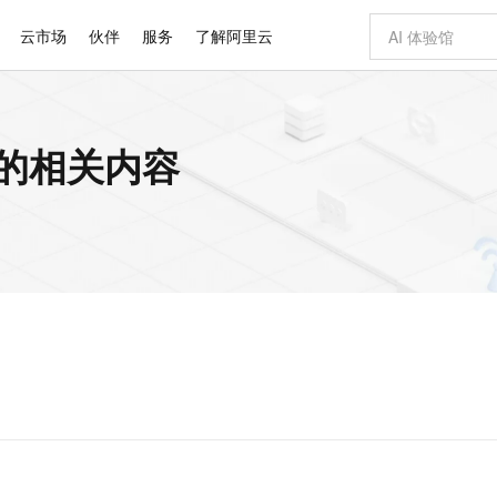
云市场
伙伴
服务
了解阿里云
AI 特惠
数据与 API
成为产品伙伴
企业增值服务
最佳实践
价格计算器
AI 场景体
基础软件
产品伙伴合
阿里云认证
市场活动
配置报价
大模型
令 的相关内容
自助选配和估算价格
步到位
智启 AI 普惠权益
产品生态集成认证中心
企业支持计划
云上春晚
域名与网站
Qwen Audio：打造专属 AI 语音助手
千问官方 MaaS 平台，为开发者和 Agent 而生，新用户赠送 1 亿 + tokens 额度
一句话生成原生
AI Coding
阿里云Maa
2026 阿里云
云服务器 E
为企业打
数据集
Windows
大模型认证
模型
NEW
NEW
格式还原
值低价云产品抢先购
至高享 1亿+免费 tokens，加速 Al 应用落地
提供智能易用的域名与建站服务
Qwen-Audio-3.0-Realtime 端到端实时语音角色扮演
输入一句话想法,
智能编程，一键
安全可靠、
产品生态伙伴
专家技术服务
云上奥运之旅
弹性计算合作
阿里云中企出
手机三要素
宝塔 Linux
全部认证
价格优势
开源旗舰模型
即刻拥有 DeepSeek-V4-Pro
阿里云 OPC 创新助力计划
千问大模型
一键部署幻兽
AI 电商营销
对象存储 O
大模型
产品生态伙伴工作台
企业增值服务台
云栖战略参考
云存储合作计
云栖大会
身份实名认证
CentOS
训练营
推动算力普惠，释放技术红利
最高返9万
真正可用的 1M 上下文,一次完成代码全链路开发
快速构建应用程序和网站，即刻迈出上云第一步
轻松解锁专属 DeepSeek-V4-Pro
至高百万元 Token 补贴，加速一人公司成长
多元化、高性能、安全可靠的大模型服务
一键购买专属
从图文生成到
云上的中国
数据库合作计
活动全景
短信
Docker
图片和
自进化智能体
5 分钟轻松部署专属 QwenPaw
Token Plan 模型订阅计划
数字证书管理服务（原SSL证书）
高效搭建 AI
AI 广告创作
无影云电脑
企业成长
NEW
HOT
信息公告
看见新力量
云网络合作计
OCR 文字识别
JAVA
越聪明
证享300元代金券
全托管，含MySQL、PostgreSQL、SQL Server、MariaDB多引擎
Qwen3.8-Max 首发尝鲜，限时加量 10 倍，夜间低至2折
实现全站 HTTPS，呈现可信的 Web 访问
从聊天伙伴进化为能主动干活的本地数字员工
图文、视频一
随时随地安
Kimi-K3
HappyHors
NEW
魔搭 Mode
loud
服务实践
官网公告
Kimi 最新旗舰模型，长程编程与推理利器
让文字生成流
金融模力时刻
Salesforce O
版
发票查验
全能环境
Claude Code + GStack 打造工程团队
千问办公，限时限量积分加倍
Qoder
低代码高效构
AI 建站
短信服务
型
NEW
作计划
计划
创新中心
魔搭 ModelSc
健康状态
理服务
让AI从“聊天伙伴”进化为能干活的“数字员工”
安装技能 GStack，拥有专属 AI 工程团队
你的AI工作搭子，覆盖日常办公高频场景
面向真实软件的智能体编程平台
0 代码专业建
客户案例
天气预报查询
操作系统
Deepseek-v4-pro
HappyHors
态合作计划
态智能体模型
旗舰 MoE 大模型，百万上下文与顶尖推理能力
图生视频，流
同享
万小智 AI 建站低至 15元/月
Qoder CN
AI 短剧/漫剧
云原生数据库 
快递物流查询
WordPress
成为服务伙
高校合作
点，立即开启云上创新
覆盖公网/内网、递归/权威、移动APP等全场景解析服务
送.CN域名，送备案服务码
基于千问大模型等，支持代码智能生成、研发智能问答
AI助力短剧
GLM-5.2
Wan2.7-T
Ubuntu