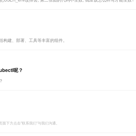
一个 AI 助手
超强辅助，Bol
即刻拥有 DeepSeek-R1 满血版
在企业官网、通讯软件中为客户提供 AI 客服
多种方案随心选，轻松解锁专属 DeepSeek
单，包括构建、部署、工具等丰富的组件。
ectl呢？
？
面下方点击"联系我们"与我们沟通。