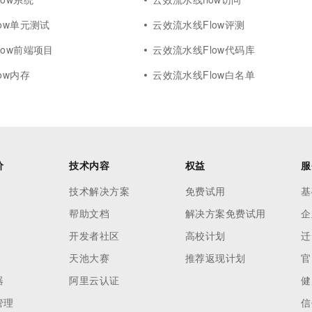
ow单元测试
云效流水线Flow评测
low前端项目
云效流水线Flow代码库
ow内存
云效流水线Flow白名单
价
技术内容
权益
服
技术解决方案
免费试用
基
帮助文档
解决方案免费试用
企
开发者社区
高校计划
迁
天池大赛
推荐返现计划
官
器
阿里云认证
健
管理
信