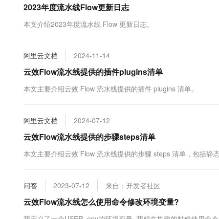
2023年度流水线Flow更新日志
大数据开发治理平台 Data
AI 产品 免费试用
网络
安全
云开发大赛
Tableau 订阅
1亿+ 大模型 tokens 和 
本文介绍2023年度流水线 Flow 更新日志。
可观测
入门学习赛
中间件
AI空中课堂在线直播课
云防火墙
140+云产品 免费试用
大模型服务
上云与迁云
云原生的云上边界网络安全
产品新客免费试用，最长1
数据库
阿里云文档
2024-11-14
生态解决方案
千问AI平台-Token Plan
企业出海
大模型ACA认证体验
云效Flow流水线提供的插件plugins清单
大数据计算
助力企业全员 AI 认知与能
行业生态解决方案
政企业务
本文主要介绍云效 Flow 流水线提供的插件 plugins 清单。
媒体服务
千问AI平台-模型体验
开发者生态解决方案
在线体验全尺寸、多种模态
企业服务与云通信
AI 开发和 AI 应用解决
阿里云文档
2024-07-12
Happy 系列大模型
域名与网站
云效Flow流水线提供的步骤steps清单
终端用户计算
本文主要介绍云效 Flow 流水线提供的步骤 steps 清单
Serverless
大模型解决方案
问答
2023-07-12
来自：开发者社区
开发工具
快速部署 Dify，高效搭建 
云效Flow流水线怎么使用命令修改环境变量?
迁移与运维管理
我定义了一个USER_env的环境变量, 我想在构建的时候使用命令