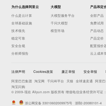
为什么选择阿里云
大模型
产品和定
什么是云计算
大模型服务平台
全部产品
全球基础设施
千问大模型
免费试用
技术领先
模型市场
产品动态
稳定可靠
产品定价
安全合规
配置报价
分析师报告
云上成本
法律声明
Cookies政策
廉正举报
安全举报
阿里巴巴集团
淘宝网
千问AI平台
天猫
全球速卖通
阿里巴
淘宝闪购
© 2009-现在 Aliyun.com 版权所有 增值电信业务经营许可证
浙公网安备 33010602009975号
浙B2-20080101-4