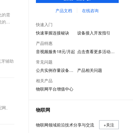
力，协助企业在数字化转型时拥有更完整的
文戏情感细腻自然，动作戏激烈拳拳到肉，实现更强表演能力
支持中英文自由切换，具备更强的噪声鲁棒性
ernetes 版 ACK
云聚AI 严选权益
云安全中心 AI BAS 智能自动
SSL 证书
生产资料，是每个企业都需要的物联网平
产品文档
在线咨询
，一键激活高效办公新体验
理容器应用的 K8s 服务
精选AI产品，从模型到应用全链提效
化模拟渗透攻击产品发布
化的需
台，助力产业数字化升级。
堡垒机
统的智
AI 用量加速计划
DataWorks ChatBI 会话支持
快速入门
应用
防火墙
、识别商机，让客服更高效、服务更出色。
新老同享，达量后返
上传临时文件分析
快速掌握连接秘诀
设备接入开发指引
千问办公
主机安全
NEW
产品特惠
的智能体编程平台
一站式AI生产力平台
音视频服务18元/月起
点击查看更多活动信息
AI 应用及服务市场
伶鹊
蓝牙辅助
常见问题
企业级人与Agent协作平台，接入和调度多个数字员工
智能客服平台，对话机器人、对话分析、智能外呼
AI 应用
公共实例存量设备迁移
产品相关问题
大模型服务平台百炼 - 全妙
大模型
相关产品
应用创作平台
多模态内容创作工具，已接入 DeepSeek
物联网平台增值中心
自然语言处理
数据标注
配网、
物联网
机器学习
息提取
与 AI 智能体进行实时音视频通话
物联网领域前沿技术分享与交流
从文本、图片、视频中提取结构化的属性信息
+关注
构建支持视频理解的 AI 音视频实时通话应用