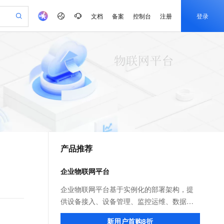
文档
备案
控制台
注册
登录
验
作计划
器
AI 活动
专业服务
服务伙伴合作计划
开发者社区
加入我们
产品动态
服务平台百炼
阿里云 OPC 创新助力计划
一站式生成采购清单，支持单品或批量购买
可编辑精美 PPT 文稿
S产品伙伴计划（繁花）
峰会
CS
造的大模型服务与应用开发平台
Agency Agents：拥有专属领域专家
AI 生产力先锋
Al MaaS 服务伙伴赋能合作
域名
博文
Careers
PolarDB Agentic Database
至高可申请百万元
 轻松生成专业的 PPT
开启高性价比 AI 编程新体验
弹性可伸缩的云计算服务
先锋实践拓展 AI 生产力的边界
发布
多领域专家智能体,一键组建 AI 虚拟交付团队
Token 补贴，五大权
计划
海大会
伙伴信用分合作计划
商标
问答
社会招聘
益加速 OPC 成功
帕鲁游戏服务器
SS
HappyHorse 打造一站式影视创作平台
飞天发布时刻
HOT
秒悟 Meoo CLI 支持一键部
划
备案
电子书
校园招聘
联机服务器，轻松开启游戏
视频创作，一键激活电商全链路生产力
稳定、安全、高性价比、高性能的云存储服务
所见，即是所愿
署项目至阿里云账号
可视化编排打通从文字构思到成片全链路闭环
更多支持
划
公司注册
镜像站
视频生成
语音识别与合成
 智能体与工作流应用
漫剧工坊：一站式动画创作平台
AI 实训营
Flink OSS 支持
合作伙伴培训与认证
产品推荐
划
上云迁移
站生成，高效打造优质广告素材
全接入的云上超级电脑
通过阿里云百炼高效搭建AI应用,助力高效开发
快速生产连贯的高质量长漫剧
从基础到进阶，Agent 创客手把手教你
AssumeRole 角色自定义
e-1.1-T2V
Qwen3-TTS-Flash
lScope
我要反馈
查询合作伙伴
畅细腻的高质量视频
离线语音合成大模型，多语言方言自适应，低延迟高稳定
n Alibaba Cloud ISV 合作
代维服务
建企业门户网站
10 分钟搭建微信、支付宝小程序
企业物联网平台
百炼 Qwen3.7-Flash 系列模
创新加速
ope
登录合作伙伴管理后台
我要建议
站，无忧落地极速上线
以可视化方式快速构建移动和 PC 门户网站
国内短信简单易用，安全可靠，秒级触达，全球覆盖200+国家和地区。
高效部署网站，快速应用到小程序
型发布
e-1.1-I2V
Cosyvoice-V3-Flash
企业物联网平台基于实例化的部署架构，提
安全
畅自然，细节丰富
高表现力语音合成大模型，语音克隆听感自然
我要投诉
PolarDB
供设备接入、设备管理、监控运维、数据流
上云场景组合购
伴
Qoder CN V1.7.0 发布
漫剧创作，剧本、分镜、视频高效生成
100%兼容MySQL、PostgreSQL，兼容Oracle，支持集中和分布式
覆盖90%+业务场景，专享组合折扣价
转、数据管理、处理分析等物联网构建能
2V
VPN
Fun-ASR
新用户首购8折