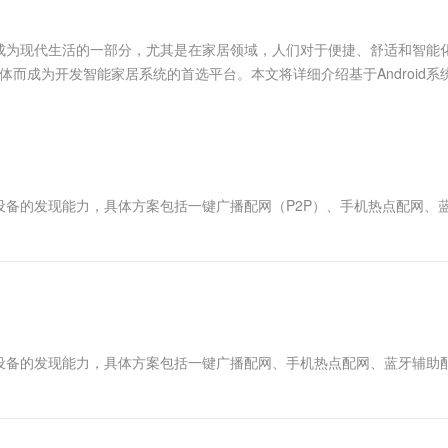
服务生态伙伴
视觉 Coding、空间感知、多模态思考等全面升级
1M上下文，专为长程任务能力而生
云工开物
企业应用
Works
Night Plan 支持 Qwen 3.8-Max
云原生大数据计算服务 MaxCompute
AI 办公
容器服务 Kub
NEW
Red Hat
30+ 款产品免费体验
Data Agent 驱动的一站式 Data+AI 开发治理平台
夜间 5 折，Qwen/Meoo/TokenPlan 客户专享
面向分析的企业级SaaS模式云数据仓库
AI智能应用
提供一站式管
科研合作
 IoT）已经成为现代生活的一部分，尤其是在家居领域，人们对于便捷、舒适和智能
ERP
堂（旗舰版）
SUSE
群体而成为开发智能家居系统的首选平台。本文将详细介绍基于Android系
智能客服
AI 应用构建
大模型原生
CRM
防护产品
2个月
自动承接线索
建站小程序
Qoder
大模型服务平台百炼-应用模版
OA 办公系统
HOT
NEW
面向真实软件
个人版上线、团队版降价；千问3.8-Max首发发尝鲜
丰富多元化的应用模版和解决方案
力提升
财税管理
模板建站
万有无界
大模型服务平台百炼-智能体
400电话
定制建站
网设备的发现能力，具体方案包括一键广播配网（P2P）、手机热点配网、
的模型效果
灵活可视化地构建企业级 Agent
方案
广告营销
模板小程序
秒悟
人工智能平台 PAI
定制小程序
云端极速 AI 
新一代 AI 视频生成模型，深度适配广告营销等场景
AI Native 的算法工程平台，一站式完成建模、训练、推理服务部署
APP 开发
建站系统
网设备的发现能力，具体方案包括一键广播配网、手机热点配网、蓝牙辅助
AI 应用
10分钟微调：让0.6B模型媲美235B模
多模态数据信
型
依托云原生高可用架构,实现Dify私有化部署
用1%尺寸在特定领域达到大模型90%以上效果