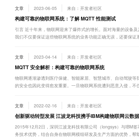
文章
2023-06-05
来自：开发者社区
构建可靠的物联网系统：了解 MQTT 性能测试
引言 近十年来，物联网迎来了爆炸式的增长。面对海量的设备
我们不仅要保证这些物联网系统的业务功能正确无误，还要保证
我们需要通过性能测试以确保所构建的物联网系统是稳定可靠的。
系统进行集成测...
文章
2023-04-14
来自：开发者社区
MQTT 安全解析：构建可靠的物联网系统
物联网逐渐渗透到医疗保健、智能家居、智慧城市、自动驾驶等
的安全也因此变得愈发重要。一旦物联网系统遭到恶意入侵，不
险，使用这些设备和物联网应用的终端用户的个人安全也有可能
洞入侵到物联网系统，比如儿童的智能玩具中，通过玩具的摄像头、
文章
2022-02-16
来自：开发者社区
创新驱动转型发展 江波龙科技携手IBM构建物联网云数
2015年12月2日，深圳江波龙科技有限公司（longsys）与IBM
务技术优势，结合自身在物联网模组研发及生产方面的优势，帮