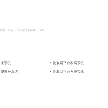
富的自主知识产权，吸引了包括美国高通在内的众多海内外....
面下方点击"联系我们"与我们沟通。
构建系统
物联网平台家居系统
智能家居系统
物联网平台系统实战