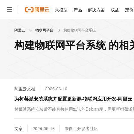
大模型
产品
解决方案
权益
定价
阿里云
物联网平台
构建物联网平台系统
大模型
产品
解决方案
权益
定价
云市场
伙伴
服务
了解阿里云
精选产品
精选解决方案
普惠上云
产品定价
精选商城
成为销售伙伴
售前咨询
为什么选择阿里云
千问AI平台
构建物联网平台系统 的相
了解云产品的定价详情
大模型服务平台百炼
睿译宝，AI翻译排版一
普惠上云 官方力荐
分销伙伴
在线服务
网站建设
什么是云计算
大
大模型服务与应用平台
上传文档即自动完成翻译和
云服务器38元/年起，超
咨询伙伴
多端小程序
技术领先
云上成本管理
售后服务
轻量应用服务器
GLM-5.2：长任务时代
官方推荐返现计划
大模型
精选产品
精选解决方案
Salesforce 国际版订阅
稳定可靠
管理和优化成本
推荐新用户得奖励，单订单
销售伙伴合作计划
自助服务
友盟天域
安全合规
人工智能与机器学习
AI
文本生成
云数据库 RDS
Hermes Agent，打造
云工开物
无影生态合作计划
在线服务
阿里云文档
2026-06-10
观测云
分析师报告
自主进化，持久记忆，越用
高校专属算力普惠，学生认
计算
互联网应用开发
Qwen3.8-Max
HOT
Salesforce On Alibaba C
工单服务
为树莓派安装系统并配置更新源-物联网应用开发-阿里云
智能体时代全能旗舰模型
Tuya 物联网平台阿里云
研究报告与白皮书
人工智能平台 PAI
快速拥有专属 OpenClaw
大模
Consulting Partner 合
大数据
容器
免费试用
短信专区
一站式AI开发、训练和推
树莓派系统安装后不能直接使用默认的Debian库，需更新树莓
蓝凌 OA
Qwen3.7-Plus
AI 大模型销售与服务生
现代化应用
存储
天池大赛
能看、能想、能动手的多模
云解析DNS
解决方案免费试用 新老
电子合同
最高领取价值200元试用
安全
文章
网络与CDN
2024-05-16
来自：开发者社区
AI 算法大赛
Qwen3-VL-Plus
畅捷通