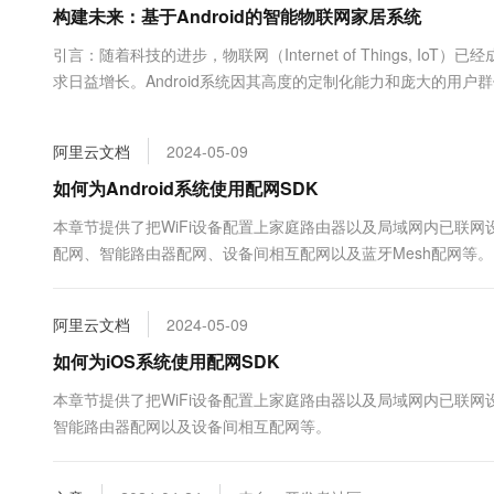
构建未来：基于Android的智能物联网家居系统
大数据开发治理平台 Data
AI 产品 免费试用
网络
安全
云开发大赛
Tableau 订阅
1亿+ 大模型 tokens 和 
引言：随着科技的进步，物联网（Internet of Things,
可观测
入门学习赛
中间件
AI空中课堂在线直播课
求日益增长。Android系统因其高度的定制化能力和庞大的用户
云防火墙
140+云产品 免费试用
大模型服务
能物联网家居系统的设计...
上云与迁云
云原生的云上边界网络安全
产品新客免费试用，最长1
数据库
生态解决方案
千问AI平台-Token Plan
阿里云文档
2024-05-09
企业出海
大模型ACA认证体验
大数据计算
助力企业全员 AI 认知与能
行业生态解决方案
如何为Android系统使用配网SDK
政企业务
媒体服务
千问AI平台-模型体验
开发者生态解决方案
本章节提供了把WiFi设备配置上家庭路由器以及局域网内已联
在线体验全尺寸、多种模态
企业服务与云通信
配网、智能路由器配网、设备间相互配网以及蓝牙Mesh配网等。
AI 开发和 AI 应用解决
Happy 系列大模型
域名与网站
阿里云文档
2024-05-09
终端用户计算
如何为iOS系统使用配网SDK
Serverless
大模型解决方案
本章节提供了把WiFi设备配置上家庭路由器以及局域网内已联
智能路由器配网以及设备间相互配网等。
开发工具
快速部署 Dify，高效搭建 
迁移与运维管理