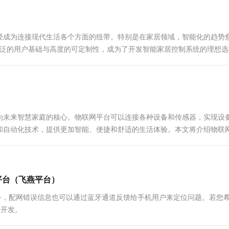
一个 AI 助手
超强辅助，Bol
即刻拥有 DeepSeek-R1 满血版
在企业官网、通讯软件中为客户提供 AI 客服
多种方案随心选，轻松解锁专属 DeepSeek
, IoT）已经成为连接现代生活各个方面的纽带。特别是在家居领域，智能化的趋势
其广泛的用户基础与高度的可定制性，成为了开发智能家居控制系统的理想
为未来智慧家庭的核心。物联网平台可以连接各种设备和传感器，实现设
和自动化技术，提供更加智能、便捷和舒适的生活体验。本文将介绍物联
平台（飞燕平台）
设备，配网错误信息也可以通过蓝牙通道反馈给手机用户来定位问题。若您
的开发。