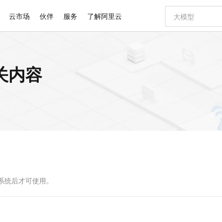
云市场
伙伴
服务
了解阿里云
AI 特惠
数据与 API
成为产品伙伴
企业增值服务
最佳实践
价格计算器
AI 场景体
基础软件
产品伙伴合
阿里云认证
市场活动
配置报价
大模型
关内容
自助选配和估算价格
步到位
智启 AI 普惠权益
产品生态集成认证中心
企业支持计划
云上春晚
域名与网站
Qwen Audio：打造专属 AI 语音助手
千问官方 MaaS 平台，为开发者和 Agent 而生，新用户赠送 1 亿 + tokens 额度
一句话生成原生
AI Coding
阿里云Maa
2026 阿里云
云服务器 E
为企业打
数据集
Windows
大模型认证
模型
NEW
NEW
格式还原
值低价云产品抢先购
至高享 1亿+免费 tokens，加速 Al 应用落地
提供智能易用的域名与建站服务
Qwen-Audio-3.0-Realtime 端到端实时语音角色扮演
输入一句话想法,
智能编程，一键
安全可靠、
产品生态伙伴
专家技术服务
云上奥运之旅
弹性计算合作
阿里云中企出
手机三要素
宝塔 Linux
全部认证
价格优势
开源旗舰模型
即刻拥有 DeepSeek-V4-Pro
阿里云 OPC 创新助力计划
千问大模型
一键部署幻兽
AI 电商营销
对象存储 O
大模型
产品生态伙伴工作台
企业增值服务台
云栖战略参考
云存储合作计
云栖大会
身份实名认证
CentOS
训练营
推动算力普惠，释放技术红利
最高返9万
真正可用的 1M 上下文,一次完成代码全链路开发
快速构建应用程序和网站，即刻迈出上云第一步
轻松解锁专属 DeepSeek-V4-Pro
至高百万元 Token 补贴，加速一人公司成长
多元化、高性能、安全可靠的大模型服务
一键购买专属
从图文生成到
云上的中国
数据库合作计
活动全景
短信
Docker
图片和
自进化智能体
5 分钟轻松部署专属 QwenPaw
Token Plan 模型订阅计划
数字证书管理服务（原SSL证书）
高效搭建 AI
AI 广告创作
无影云电脑
企业成长
NEW
HOT
信息公告
看见新力量
云网络合作计
OCR 文字识别
JAVA
越聪明
证享300元代金券
全托管，含MySQL、PostgreSQL、SQL Server、MariaDB多引擎
Qwen3.8-Max 首发尝鲜，限时加量 10 倍，夜间低至2折
实现全站 HTTPS，呈现可信的 Web 访问
从聊天伙伴进化为能主动干活的本地数字员工
图文、视频一
随时随地安
Kimi-K3
HappyHors
NEW
魔搭 Mode
loud
服务实践
官网公告
Kimi 最新旗舰模型，长程编程与推理利器
让文字生成流
金融模力时刻
Salesforce O
版
发票查验
全能环境
Claude Code + GStack 打造工程团队
千问办公，限时限量积分加倍
Qoder
低代码高效构
AI 建站
短信服务
型
NEW
作计划
计划
创新中心
魔搭 ModelSc
健康状态
理服务
让AI从“聊天伙伴”进化为能干活的“数字员工”
安装技能 GStack，拥有专属 AI 工程团队
你的AI工作搭子，覆盖日常办公高频场景
面向真实软件的智能体编程平台
0 代码专业建
派系统后才可使用。
客户案例
天气预报查询
操作系统
Deepseek-v4-pro
HappyHors
态合作计划
态智能体模型
旗舰 MoE 大模型，百万上下文与顶尖推理能力
图生视频，流
同享
万小智 AI 建站低至 15元/月
Qoder CN
AI 短剧/漫剧
云原生数据库 
快递物流查询
WordPress
成为服务伙
高校合作
点，立即开启云上创新
覆盖公网/内网、递归/权威、移动APP等全场景解析服务
送.CN域名，送备案服务码
基于千问大模型等，支持代码智能生成、研发智能问答
AI助力短剧
GLM-5.2
Wan2.7-T
Ubuntu