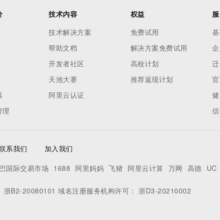
价
技术内容
权益
服
技术解决方案
免费试用
基
帮助文档
解决方案免费试用
企
开发者社区
高校计划
迁
天池大赛
推荐返现计划
官
器
阿里云认证
健
管理
信
联系我们
加入我们
巴国际交易市场
1688
阿里妈妈
飞猪
阿里云计算
万网
高德
UC
：
浙B2-20080101
域名注册服务机构许可：
浙D3-20210002