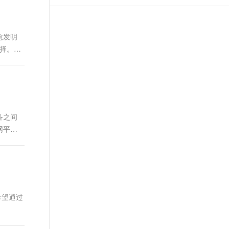
t.diy 一步搞定创意建站
构建大模型应用的安全防护体系
通过自然语言交互简化开发流程,全栈开发支持
通过阿里云安全产品对 AI 应用进行安全防护
愈发明
选择。本
备之间
网平台
希望通过