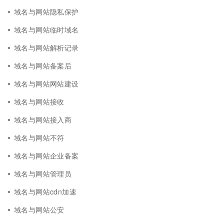
域名与网站隐私保护
域名与网站临时域名
域名与网站解析记录
域名与网站备案后
域名与网站网站建设
域名与网站接收
域名与网站接入商
域名与网站不符
域名与网站企业备案
域名与网站管理员
域名与网站cdn加速
域名与网站公安