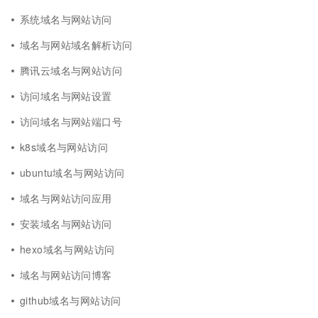
系统域名与网站访问
域名与网站域名解析访问
腾讯云域名与网站访问
访问域名与网站设置
访问域名与网站端口号
k8s域名与网站访问
ubuntu域名与网站访问
域名与网站访问应用
安装域名与网站访问
hexo域名与网站访问
域名与网站访问博客
github域名与网站访问