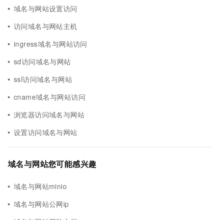
域名与网站设置访问
访问域名与网站主机
ingress域名与网站访问
sd访问域名与网站
ssl访问域名与网站
cname域名与网站访问
浏览器访问域名与网站
设置访问域名与网站
域名与网站您可能感兴趣
域名与网站minio
域名与网站公网ip