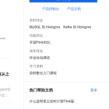
供了完整的告警、监控、日志的解决方案、
文戏情感细腻自然，动作戏激烈拳拳到肉，实现更强表演能力
支持中英文自由切换，具备更强的噪声鲁棒性
ernetes 版 ACK
云聚AI 严选权益
AI 原生数据库服务发布
SSL 证书
提升开发效率且无运维成本，并有社区专家
产品控制台
产品文档
，一键激活高效办公新体验
理容器应用的 K8s 服务
精选AI产品，从模型到应用全链提效
Agent 数据网关
提供技术支持。
堡垒机
AI 用量加速计划
云原生数据库 PolarDB
实时同步
应用
防火墙
、识别商机，让客服更高效、服务更出色。
新老同享，达量后返
Agentic Database 发布
MySQL 到 Hologres
Kafka 到 Hologres
千问办公
主机安全
NEW
功能对比
的智能体编程平台
一站式AI生产力平台
开源Flink对比
AI 应用及服务市场
伶鹊
成本优化
企业级人与Agent协作平台，接入和调度多个数字员工
智能客服平台，对话机器人、对话分析、智能外呼
AI 应用
作业自动调优
大模型服务平台百炼 - 全妙
大模型
学习资料
应用创作平台
多模态内容创作工具，已接入 DeepSeek
实时数仓入门课程
自然语言处理
何从之
数据标注
yaml文
热门帮助文档
更多
机器学习
步过
息提取
与 AI 智能体进行实时音视频通话
什么是阿里云实时计算Flink版
从文本、图片、视频中提取结构化的属性信息
构建支持视频理解的 AI 音视频实时通话应用