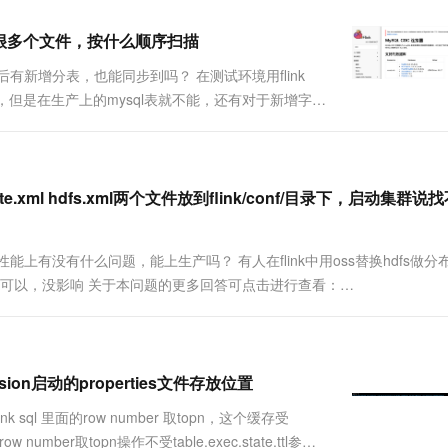
一个 AI 助手
超强辅助，Bol
即刻拥有 DeepSeek-R1 满血版
在企业官网、通讯软件中为客户提供 AI 客服
og有很多个文件，按什么顺序扫描
多种方案随心选，轻松解锁专属 DeepSeek
动后有新增分表，也能同步到吗？ 在测试环境用flink
，但是在生产上的mysql表就不能，还有对于新增字
新增字段的数据竟然也不能同步到，这是和mysql的
e.xml hdfs.xml两个文件放到flink/conf/目录下，启动集群说
？性能上有没有什么问题，能上生产吗？ 有人在flink中用oss替换hdfs做
 可以，没影响 关于本问题的更多回答可点击进行查看：
sion启动的properties文件存放位置
link sql 里面的row number 取topn，这个缓存受
w number取topn操作不受table.exec.state.ttl参数