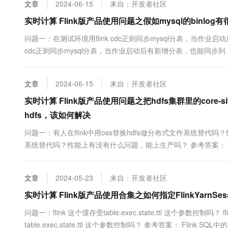
文章
2024-06-15
来自：开发者社区
10 分钟在聊天系统中增加
专有云
实时计算 Flink版产品使用问题之假如mysql的binl
问题一：在测试环境用flink cdc正则同步mysql分表，当作业启
cdc正则同步mysql分表，当作业启动后有新增分表，也能同步到
段，这边是用api整条数据同步的，测试环境也能同步到，生产上
配置有关么？这样就不支持在扩大采集库的范...
文章
2024-06-15
来自：开发者社区
实时计算 Flink版产品使用问题之把hdfs集群里的core-sit
hdfs，该如何解决
问题一：有人在flink中用oss替换hdfs做分布式文件系统替代吗
系统替代吗？性能上有没有什么问题，能上生产吗？ 参考答案：
https://developer.aliyun....
文章
2024-05-23
来自：开发者社区
实时计算 Flink版产品使用合集之如何指定FlinkYarnSes
问题一：flink 这个缓存受table.exec.state.ttl 这个参数控制吗？ f
table.exec.state.ttl 这个参数控制吗？ 参考答案： Flink SQL中的ro