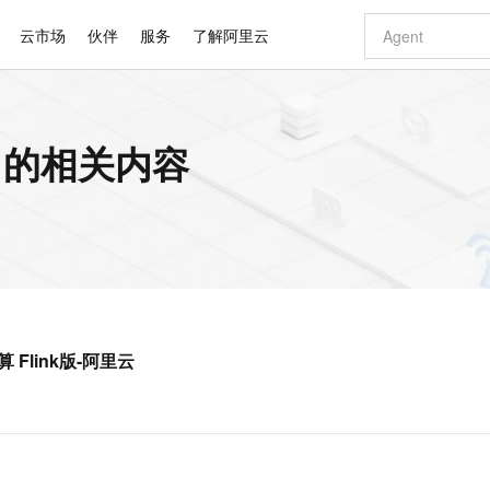
云市场
伙伴
服务
了解阿里云
AI 特惠
数据与 API
成为产品伙伴
企业增值服务
最佳实践
价格计算器
AI 场景体
基础软件
产品伙伴合
阿里云认证
市场活动
配置报价
大模型
件 的相关内容
自助选配和估算价格
新方式
睿译宝，AI翻译排版一步到位
智启 AI 普惠权益
产品生态集成认证中心
企业支持计划
云上春晚
域名与网站
千问官方 MaaS 平台，为开发者和 Agent 而生，新用户赠送 1 亿 + tokens 额度
Qwen Aud
AI Coding
阿里云Maa
2026 阿里云
云服务器 E
为企业打
数据集
Windows
大模型认证
模型
NEW
NEW
交付可用成果
值低价云产品抢先购
上传文档即自动完成翻译和格式还原
至高享 1亿+免费 tokens，加速 Al 应用落地
提供智能易用的域名与建站服务
智能编程，一键
安全可靠、
产品生态伙伴
专家技术服务
云上奥运之旅
弹性计算合作
阿里云中企出
手机三要素
宝塔 Linux
全部认证
价格优势
有专属领域专家
GLM-5.2：长任务时代开源旗舰模型
阿里云 OPC 创新助力计划
千问大模型
即刻拥有 DeepS
AI 电商营销
对象存储 O
大模型
产品生态伙伴工作台
企业增值服务台
云栖战略参考
云存储合作计
云栖大会
身份实名认证
CentOS
训练营
推动算力普惠，释放技术红利
最高返9万
多领域专家智能体,一键组建 AI 虚拟交付团队
快速构建应用程序和网站，即刻迈出上云第一步
至高百万元 Token 补贴，加速一人公司成长
多元化、高性能、安全可靠的大模型服务
真正可用的 1M 上下文,一次完成代码全链路开发
轻松解锁专属 Dee
从图文生成到
云上的中国
数据库合作计
活动全景
短信
Docker
图片和
站式影视创作平台
Hermes Agent，打造自进化智能体
Token Plan 模型订阅计划
数字证书管理服务（原SSL证书）
5 分钟轻松部署
AI 广告创作
无影云电脑
企业成长
NEW
信息公告
看见新力量
云网络合作计
OCR 文字识别
JAVA
证享300元代金券
可视化编排打通从文字构思到成片全链路闭环
全托管，含MySQL、PostgreSQL、SQL Server、MariaDB多引擎
自主进化，持久记忆，越用越聪明
Qwen3.8-Max 首发尝鲜，限时加量 10 倍，夜间低至2折
实现全站HTTPS，呈现可信的WEB访问
图文、视频一
随时随地安
Kimi-K3
HappyHors
NEW
魔搭 Mode
loud
服务实践
官网公告
算 Flink版-阿里云
Kimi 最新旗舰模型，长程编程与推理利器
让文字生成流
金融模力时刻
Salesforce O
版
发票查验
全能环境
Claude Code + GStack 打造工程团队
千问办公，限时限量积分加倍
Qoder
低代码高效构
AI 建站
短信服务
型
NEW
作计划
计划
创新中心
魔搭 ModelSc
健康状态
理服务
让AI从“聊天伙伴”进化为能干活的“数字员工”
安装技能 GStack，拥有专属 AI 工程团队
你的AI工作搭子，覆盖日常办公高频场景
面向真实软件的智能体编程平台
0 代码专业建
客户案例
天气预报查询
操作系统
Deepseek-v4-pro
HappyHors
态合作计划
态智能体模型
旗舰 MoE 大模型，百万上下文与顶尖推理能力
图生视频，流
同享
万小智 AI 建站低至 15元/月
Qoder CN
AI 短剧/漫剧
云原生数据库 
快递物流查询
WordPress
成为服务伙
高校合作
点，立即开启云上创新
覆盖公网/内网、递归/权威、移动APP等全场景解析服务
送.CN域名，送备案服务码
基于千问大模型等，支持代码智能生成、研发智能问答
AI助力短剧
GLM-5.2
Wan2.7-T
Ubuntu