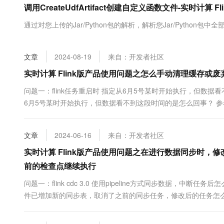
调用CreateUdfArtifact创建自定义函数文件-实时计算 Fl
大数据开发治理平台 Data
AI 产品 免费试用
网络
安全
云开发大赛
Tableau 订阅
1亿+ 大模型 tokens 和 
通过对您上传的Jar/Python包的解析，解析您Jar/Python
可观测
入门学习赛
中间件
AI空中课堂在线直播课
云防火墙
140+云产品 免费试用
大模型服务
上云与迁云
云原生的云上边界网络安全
产品新客免费试用，最长1
数据库
文章
2024-08-19
来自：开发者社区
生态解决方案
千问AI平台-Token Plan
企业出海
大模型ACA认证体验
实时计算 Flink版产品使用问题之怎么手动清理缓存或废
大数据计算
助力企业全员 AI 认知与能
行业生态解决方案
政企业务
问题一：flink任务重启时 指定从6月5号某时开始执行，但数据看
媒体服务
千问AI平台-模型体验
开发者生态解决方案
6月5号某时开始执行，但数据看不到这段时间的是怎么回事？ 参考
在线体验全尺寸、多种模态
企业服务与云通信
新处理数据，而是从故障点或检查点恢复。若要处理特定时间点
AI 开发和 AI 应用解决
略。检查作业配置...
Happy 系列大模型
域名与网站
文章
2024-06-16
来自：开发者社区
实时计算 Flink版产品使用问题之在进行数据同步时，
终端用户计算
前的检查点继续执行
Serverless
大模型解决方案
问题一：flink cdc 3.0 使用pipeline方式同步数据，中断任务后怎
开发工具
件已增加新的同步表，取消了之前的同步任务，修改后的任务怎
快速部署 Dify，高效搭建 
程。 参考答案： 在使用 Flink CDC ...
迁移与运维管理