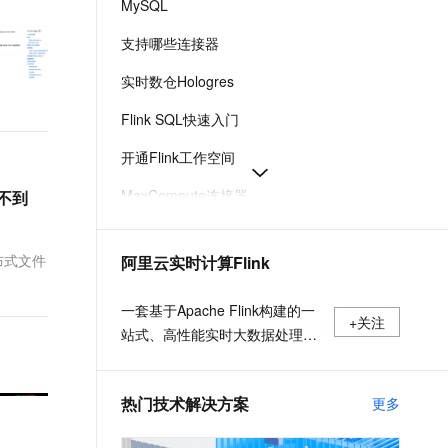
MySQL
t.diy 一步搞定创意建站
构建大模型应用的安全防护体系
通过自然语言交互简化开发流程,全栈开发支持
通过阿里云安全产品对 AI 应用进行安全防护
支持哪些连接器
实时数仓Hologres
Flink SQL快速入门
开通Flink工作空间
MaxCompute连接器
找不到
消息队列Kafka连接器
分布式文件
阿里云实时计算Flink
SQL开发参考
Paimon连接器
一套基于Apache Flink构建的一
+关注
站式、高性能实时大数据处理平
台，广泛适用于流式数据处理、
离线数据处理、DataLake计算等
热门技术解决方案
更多
场景。