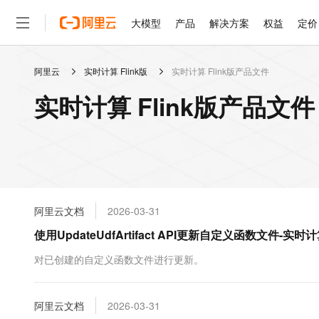
大模型
产品
解决方案
权益
定价
阿里云
实时计算 Flink版
实时计算 Flink版产品文件
大模型
产品
解决方案
权益
定价
云市场
伙伴
服务
了解阿里云
精选产品
精选解决方案
普惠上云
产品定价
精选商城
成为销售伙伴
售前咨询
为什么选择阿里云
千问AI平台
实时计算 Flink版产品文
了解云产品的定价详情
大模型服务平台百炼
千问办公，解锁你的工作
普惠上云 官方力荐
分销伙伴
在线服务
网站建设
什么是云计算
大
大模型服务与应用平台
企业级Agent产品，直接
云服务器38元/年起，超
咨询伙伴
多端小程序
技术领先
云上成本管理
售后服务
轻量应用服务器
Agency Agents：拥
官方推荐返现计划
大模型
精选产品
精选解决方案
Salesforce 国际版订阅
稳定可靠
管理和优化成本
推荐新用户得奖励，单订单
销售伙伴合作计划
自助服务
友盟天域
安全合规
人工智能与机器学习
AI
文本生成
云数据库 RDS
HappyHorse 打造一
云工开物
无影生态合作计划
在线服务
阿里云文档
2026-03-31
观测云
分析师报告
高校专属算力普惠，学生认
计算
互联网应用开发
Qwen3.8-Max
HOT
Salesforce On Alibaba C
工单服务
使用UpdateUdfArtifact API更新自定义函数文件-实时计
智能体时代全能旗舰模型
Tuya 物联网平台阿里云
研究报告与白皮书
人工智能平台 PAI
快速拥有专属 OpenClaw
大模
Consulting Partner 合
大数据
容器
免费试用
短信专区
一站式AI开发、训练和推
对已创建的自定义函数文件进行更新。
蓝凌 OA
Qwen3.7-Plus
AI 大模型销售与服务生
现代化应用
存储
天池大赛
能看、能想、能动手的多模
云解析DNS
解决方案免费试用 新老
电子合同
最高领取价值200元试用
安全
阿里云文档
网络与CDN
2026-03-31
AI 算法大赛
Qwen3-VL-Plus
畅捷通