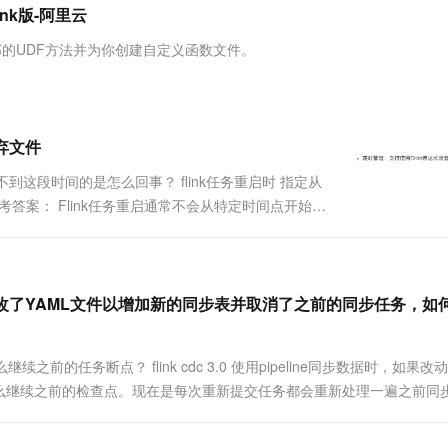
服务生态伙伴
视觉 Coding、空间感知、多模态思考等全面升级
1M上下文，专为长程任务能力而生
云工开物
ink版-阿里云
企业应用
Works
Night Plan 支持 Qwen 3.8-Max
云原生大数据计算服务 MaxCompute
AI 办公
容器服务 Kub
NEW
Red Hat
30+ 款产品免费体验
Data Agent 驱动的一站式 Data+AI 开发治理平台
夜间 5 折，Qwen/Meoo/TokenPlan 客户专享
面向分析的企业级SaaS模式云数据仓库
AI智能应用
提供一站式管
科研合作
包中全部的UDF方法并为你创建自定义函数文件。
ERP
堂（旗舰版）
SUSE
智能客服
AI 应用构建
大模型原生
CRM
防护产品
2个月
自动承接线索
建站小程序
Qoder
大模型服务平台百炼-应用模版
OA 办公系统
HOT
NEW
弃文件
面向真实软件
个人版上线、团队版降价；千问3.8-Max首发发尝鲜
丰富多元化的应用模版和解决方案
力提升
财税管理
模板建站
不到这段时间的是怎么回事？ flink任务重启时 指定从
万有无界
大模型服务平台百炼-智能体
400电话
定制建站
答案： Flink任务重启通常不会从特定时间点开始重
的模型效果
灵活可视化地构建企业级 Agent
的历史数据，您需要配置状态恢复和时间戳/水印策
方案
广告营销
模板小程序
秒悟
人工智能平台 PAI
定制小程序
云端极速 AI 
新一代 AI 视频生成模型，深度适配广告营销等场景
AI Native 的算法工程平台，一站式完成建模、训练、推理服务部署
修改了YAML文件以增加新的同步表并取消了之前的同步任务，如
APP 开发
建站系统
么继续之前的任务断点？ flink cdc 3.0 使用pipeline同步数据时，如果改动
么继续之前的检查点。现在是每次重新提交任务都会重新处理一遍之前同
AI 应用
10分钟微调：让0.6B模型媲美235B模
多模态数据信
型
依托云原生高可用架构,实现Dify私有化部署
用1%尺寸在特定领域达到大模型90%以上效果