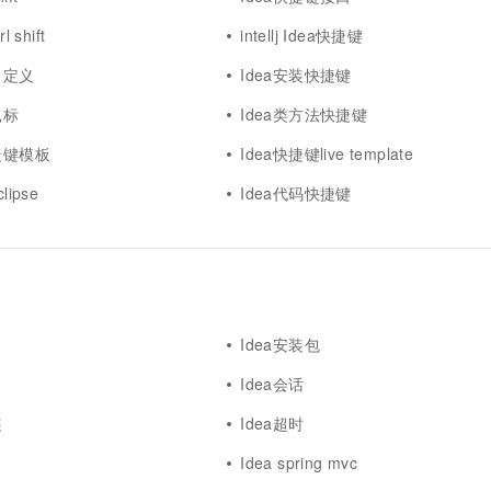
一个 AI 助手
超强辅助，Bol
即刻拥有 DeepSeek-R1 满血版
 shift
intellj Idea快捷键
在企业官网、通讯软件中为客户提供 AI 客服
多种方案随心选，轻松解锁专属 DeepSeek
自定义
Idea安装快捷键
鼠标
Idea类方法快捷键
捷键模板
Idea快捷键live template
lipse
Idea代码快捷键
Idea安装包
Idea会话
装
Idea超时
Idea spring mvc