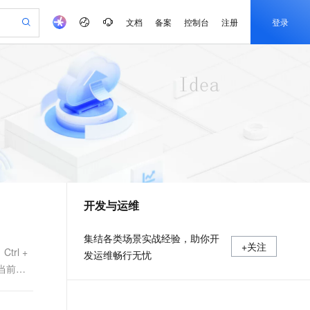
文档
备案
控制台
注册
登录
验
作计划
器
AI 活动
专业服务
服务伙伴合作计划
开发者社区
加入我们
产品动态
服务平台百炼
阿里云 OPC 创新助力计划
一站式生成采购清单，支持单品或批量购买
可编辑精美 PPT 文稿
S产品伙伴计划（繁花）
峰会
CS
造的大模型服务与应用开发平台
Agency Agents：拥有专属领域专家
AI 生产力先锋
Al MaaS 服务伙伴赋能合作
域名
博文
Careers
至高可申请百万元
Qwen3.8-Max 模型上线
 轻松生成专业的 PPT
开启高性价比 AI 编程新体验
弹性可伸缩的云计算服务
先锋实践拓展 AI 生产力的边界
多领域专家智能体,一键组建 AI 虚拟交付团队
Token 补贴，五大权
计划
海大会
伙伴信用分合作计划
商标
问答
社会招聘
益加速 OPC 成功
帕鲁游戏服务器
SS
HappyHorse 打造一站式影视创作平台
飞天发布时刻
HOT
Open Search 向量检索版支
划
备案
电子书
校园招聘
联机服务器，轻松开启游戏
视频创作，一键激活电商全链路生产力
稳定、安全、高性价比、高性能的云存储服务
所见，即是所愿
持视频检索 Pipeline 功能
可视化编排打通从文字构思到成片全链路闭环
更多支持
划
公司注册
镜像站
视频生成
语音识别与合成
 智能体与工作流应用
漫剧工坊：一站式动画创作平台
AI 实训营
应用身份服务 (IDaaS)
合作伙伴培训与认证
开发与运维
划
上云迁移
站生成，高效打造优质广告素材
全接入的云上超级电脑
通过阿里云百炼高效搭建AI应用,助力高效开发
快速生产连贯的高质量长漫剧
从基础到进阶，Agent 创客手把手教你
OpenClaw 管理能力上线
e-1.1-T2V
Qwen3-TTS-Flash
lScope
我要反馈
查询合作伙伴
畅细腻的高质量视频
离线语音合成大模型，多语言方言自适应，低延迟高稳定
n Alibaba Cloud ISV 合作
代维服务
建企业门户网站
10 分钟搭建微信、支付宝小程序
MaxCompute MaxFrame 提
集结各类场景实战经验，助你开
+关注
创新加速
ope
登录合作伙伴管理后台
我要建议
站，无忧落地极速上线
以可视化方式快速构建移动和 PC 门户网站
国内短信简单易用，安全可靠，秒级触达，全球覆盖200+国家和地区。
高效部署网站，快速应用到小程序
供自动弹性内存功能
trl +
发运维畅行无忧
e-1.1-I2V
Cosyvoice-V3-Flash
除当前
安全
畅自然，细节丰富
高表现力语音合成大模型，语音克隆听感自然
我要投诉
PolarDB
上云场景组合购
Milvus 弹性伸缩功能新增节
伴
漫剧创作，剧本、分镜、视频高效生成
100%兼容MySQL、PostgreSQL，兼容Oracle，支持集中和分布式
覆盖90%+业务场景，专享组合折扣价
点支持范围
2V
VPN
Fun-ASR