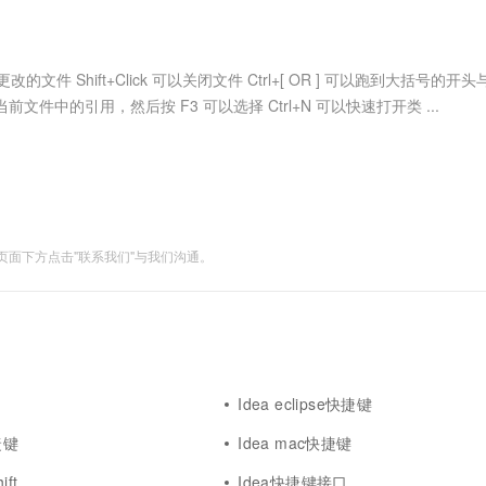
服务生态伙伴
视觉 Coding、空间感知、多模态思考等全面升级
1M上下文，专为长程任务能力而生
云工开物
企业应用
Works
Night Plan 支持 Qwen 3.8-Max
云原生大数据计算服务 MaxCompute
AI 办公
容器服务 Kub
NEW
Red Hat
30+ 款产品免费体验
Data Agent 驱动的一站式 Data+AI 开发治理平台
夜间 5 折，Qwen/Meoo/TokenPlan 客户专享
面向分析的企业级SaaS模式云数据仓库
AI智能应用
提供一站式管
科研合作
ERP
堂（旗舰版）
SUSE
t+E 最近更改的文件 Shift+Click 可以关闭文件 Ctrl+[ OR ] 可以跑到大括号的开
智能客服
AI 应用构建
大模型原生
CRM
当前文件中的引用，然后按 F3 可以选择 Ctrl+N 可以快速打开类 ...
防护产品
2个月
自动承接线索
建站小程序
Qoder
大模型服务平台百炼-应用模版
OA 办公系统
HOT
NEW
面向真实软件
个人版上线、团队版降价；千问3.8-Max首发发尝鲜
丰富多元化的应用模版和解决方案
力提升
财税管理
模板建站
万有无界
大模型服务平台百炼-智能体
400电话
定制建站
的模型效果
灵活可视化地构建企业级 Agent
面下方点击"联系我们"与我们沟通。
方案
广告营销
模板小程序
秒悟
人工智能平台 PAI
定制小程序
云端极速 AI 
新一代 AI 视频生成模型，深度适配广告营销等场景
AI Native 的算法工程平台，一站式完成建模、训练、推理服务部署
APP 开发
建站系统
Idea eclipse快捷键
AI 应用
10分钟微调：让0.6B模型媲美235B模
多模态数据信
捷键
Idea mac快捷键
型
依托云原生高可用架构,实现Dify私有化部署
用1%尺寸在特定领域达到大模型90%以上效果
ft
Idea快捷键接口