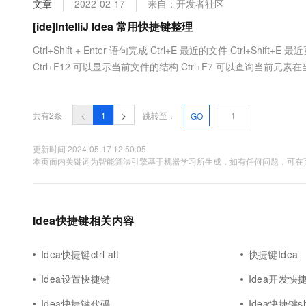
文章
2022-02-17
来自：开发者社区
大数据开发治理平台 Data
AI 产品 免费试用
网络
安全
云开发大赛
Tableau 订阅
[ide]IntelliJ Idea 常用快捷键整理
1亿+ 大模型 tokens 和 
可观测
入门学习赛
中间件
AI空中课堂在线直播课
Ctrl+Shift + Enter 语句完成 Ctrl+E 最近的文件 Ctrl+Shif
云防火墙
140+云产品 免费试用
大模型服务
Ctrl+F12 可以显示当前文件的结构 Ctrl+F7 可以查询当前元素在
上云与迁云
云原生的云上边界网络安全
产品新客免费试用，最长1
数据库
生态解决方案
千问AI平台-Token Plan
企业出海
大模型ACA认证体验
大数据计算
助力企业全员 AI 认知与能
行业生态解决方案
共有2条
<
1
>
跳转至：
GO
政企业务
媒体服务
千问AI平台-模型体验
开发者生态解决方案
在线体验全尺寸、多种模态
更新时间 2024-05-17 12:50:05
企业服务与云通信
本页面内关键词为智能算法引擎基于机器学习所生成，如有任何问题，可在页
AI 开发和 AI 应用解决
Happy 系列大模型
域名与网站
终端用户计算
Idea快捷键相关内容
Serverless
大模型解决方案
Idea快捷键ctrl alt
快捷键Idea
开发工具
快速部署 Dify，高效搭建 
Idea设置快捷键
Idea开发快
迁移与运维管理
Idea快捷键代码
Idea快捷键shi