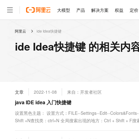
大模型
产品
解决方案
权益
定价
阿里云
ide Idea快捷键
大模型
产品
解决方案
权益
定价
云市场
伙伴
服务
了解阿里云
精选产品
精选解决方案
普惠上云
产品定价
精选商城
成为销售伙伴
售前咨询
为什么选择阿里云
千问AI平台
ide Idea快捷键 的相关内
了解云产品的定价详情
大模型服务平台百炼
睿译宝，AI翻译排版一
普惠上云 官方力荐
分销伙伴
在线服务
网站建设
什么是云计算
大
大模型服务与应用平台
上传文档即自动完成翻译和
云服务器38元/年起，超
咨询伙伴
多端小程序
技术领先
云上成本管理
售后服务
轻量应用服务器
GLM-5.2：长任务时代
官方推荐返现计划
大模型
精选产品
精选解决方案
Salesforce 国际版订阅
稳定可靠
管理和优化成本
推荐新用户得奖励，单订单
销售伙伴合作计划
自助服务
友盟天域
安全合规
人工智能与机器学习
AI
文本生成
云数据库 RDS
Hermes Agent，打造
云工开物
无影生态合作计划
在线服务
文章
2022-11-08
来自：开发者社区
观测云
分析师报告
自主进化，持久记忆，越用
高校专属算力普惠，学生认
计算
互联网应用开发
Qwen3.8-Max
HOT
Salesforce On Alibaba C
工单服务
java IDE idea 入门快捷键
智能体时代全能旗舰模型
Tuya 物联网平台阿里云
研究报告与白皮书
人工智能平台 PAI
快速拥有专属 OpenClaw
大模
Consulting Partner 合
大数据
容器
免费试用
短信专区
一站式AI开发、训练和推
设置黑色主题： 设置方式：FILE--Settings--Edit--Colors&Fon
蓝凌 OA
Qwen3.7-Plus
AI 大模型销售与服务生
现代化应用
Shift +N查找类：ctrl+N 全局搜索出现的地方：Ctrl + Shift
存储
天池大赛
能看、能想、能动手的多模
云解析DNS
解决方案免费试用 新老
电子合同
行....
最高领取价值200元试用
安全
网络与CDN
AI 算法大赛
Qwen3-VL-Plus
畅捷通