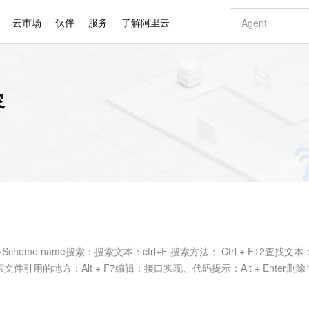
云市场
伙伴
服务
了解阿里云
AI 特惠
数据与 API
成为产品伙伴
企业增值服务
最佳实践
价格计算器
AI 场景体
基础软件
产品伙伴合
阿里云认证
市场活动
配置报价
大模型
容
自助选配和估算价格
步到位
智启 AI 普惠权益
产品生态集成认证中心
企业支持计划
云上春晚
域名与网站
Qwen Audio：打造专属 AI 语音助手
千问官方 MaaS 平台，为开发者和 Agent 而生，新用户赠送 1 亿 + tokens 额度
一句话生成原生
AI Coding
阿里云Maa
2026 阿里云
云服务器 E
为企业打
数据集
Windows
大模型认证
模型
NEW
NEW
格式还原
值低价云产品抢先购
至高享 1亿+免费 tokens，加速 Al 应用落地
提供智能易用的域名与建站服务
Qwen-Audio-3.0-Realtime 端到端实时语音角色扮演
输入一句话想法,
智能编程，一键
安全可靠、
产品生态伙伴
专家技术服务
云上奥运之旅
弹性计算合作
阿里云中企出
手机三要素
宝塔 Linux
全部认证
价格优势
开源旗舰模型
即刻拥有 DeepSeek-V4-Pro
阿里云 OPC 创新助力计划
千问大模型
一键部署幻兽
AI 电商营销
对象存储 O
大模型
产品生态伙伴工作台
企业增值服务台
云栖战略参考
云存储合作计
云栖大会
身份实名认证
CentOS
训练营
推动算力普惠，释放技术红利
最高返9万
真正可用的 1M 上下文,一次完成代码全链路开发
快速构建应用程序和网站，即刻迈出上云第一步
轻松解锁专属 DeepSeek-V4-Pro
至高百万元 Token 补贴，加速一人公司成长
多元化、高性能、安全可靠的大模型服务
一键购买专属
从图文生成到
云上的中国
数据库合作计
活动全景
短信
Docker
图片和
自进化智能体
5 分钟轻松部署专属 QwenPaw
Token Plan 模型订阅计划
数字证书管理服务（原SSL证书）
高效搭建 AI
AI 广告创作
无影云电脑
企业成长
NEW
HOT
信息公告
看见新力量
云网络合作计
OCR 文字识别
JAVA
越聪明
证享300元代金券
全托管，含MySQL、PostgreSQL、SQL Server、MariaDB多引擎
Qwen3.8-Max 首发尝鲜，限时加量 10 倍，夜间低至2折
实现全站HTTPS，呈现可信的WEB访问
从聊天伙伴进化为能主动干活的本地数字员工
图文、视频一
随时随地安
Kimi-K3
HappyHors
NEW
魔搭 Mode
loud
服务实践
官网公告
Kimi 最新旗舰模型，长程编程与推理利器
让文字生成流
金融模力时刻
Salesforce O
版
发票查验
全能环境
Claude Code + GStack 打造工程团队
千问办公，限时限量积分加倍
Qoder
低代码高效构
AI 建站
短信服务
型
NEW
作计划
计划
创新中心
魔搭 ModelSc
健康状态
理服务
让AI从“聊天伙伴”进化为能干活的“数字员工”
安装技能 GStack，拥有专属 AI 工程团队
你的AI工作搭子，覆盖日常办公高频场景
面向真实软件的智能体编程平台
0 代码专业建
ts--Scheme name搜索：搜索文本：ctrl+F 搜索方法： Ctrl + F12查找文本：C
客户案例
天气预报查询
操作系统
Deepseek-v4-pro
HappyHors
态合作计划
 + F搜索文件引用的地方：Alt + F7编辑：接口实现、代码提示：Alt + Enter删
态智能体模型
旗舰 MoE 大模型，百万上下文与顶尖推理能力
图生视频，流
同享
万小智 AI 建站低至 15元/月
Qoder CN
AI 短剧/漫剧
云原生数据库 
快递物流查询
WordPress
成为服务伙
高校合作
点，立即开启云上创新
覆盖公网/内网、递归/权威、移动APP等全场景解析服务
送.CN域名，送备案服务码
基于千问大模型等，支持代码智能生成、研发智能问答
AI助力短剧
GLM-5.2
Wan2.7-T
Ubuntu