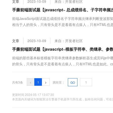
文章
2023-10-09
来自：开发者社区
大数据开发治理平台 Data
AI 产品 免费试用
网络
安全
云开发大赛
Tableau 订阅
手撕前端面试题【javascript~ 总成绩排名、子字
1亿+ 大模型 tokens 和 
可观测
入门学习赛
中间件
AI空中课堂在线直播课
前端JavaScript面试题总成绩排名子字符串频次继承判断斐波那
云防火墙
140+云产品 免费试用
大模型服务
相当于人的骨头，只有骨头是不是看着有点瘆人，只有HTML也是
上云与迁云
云原生的云上边界网络安全
产品新客免费试用，最长1
数据库
肉。js(javascripts),动起来，相当于人的血液，大脑等
生态解决方案
千问AI平台-Token Plan
企业出海
大模型ACA认证体验
客。Leetcode有的刷题牛客都有，除此之外....
大数据计算
文章
2023-10-09
来自：开发者社区
助力企业全员 AI 认知与能
行业生态解决方案
政企业务
媒体服务
千问AI平台-模型体验
手撕前端面试题【javascript~模板字符串、类继承、
开发者生态解决方案
在线体验全尺寸、多种模态
企业服务与云通信
前端的那些基本标签模板字符串类继承参数解析器生成页码js中哪
AI 开发和 AI 应用解决
的骨头，只有骨头是不是看着有点瘆人，只有HTML也是如此。c
Happy 系列大模型
域名与网站
js(javascripts),动起来，相当于人的血液，大脑等一切
Leetcode有的刷题牛客都有，除此之外牛客里面还有招聘（社....
终端用户计算
共有3条
<
1
>
跳转至：
GO
Serverless
大模型解决方案
更新时间 2024-05-17 13:07:30
开发工具
本页面内关键词为智能算法引擎基于机器学习所生成，如有任何问题，可在页
快速部署 Dify，高效搭建 
迁移与运维管理