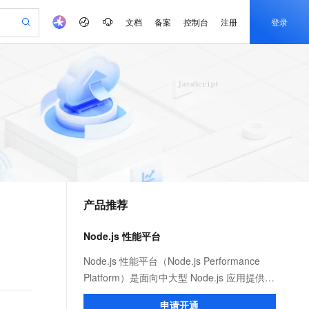
文档
备案
控制台
注册
登录
验
作计划
器
AI 活动
专业服务
服务伙伴合作计划
开发者社区
加入我们
产品动态
服务平台百炼
阿里云 OPC 创新助力计划
一站式生成采购清单，支持单品或批量购买
可编辑精美 PPT 文稿
S产品伙伴计划（繁花）
峰会
CS
造的大模型服务与应用开发平台
Agency Agents：拥有专属领域专家
AI 生产力先锋
Al MaaS 服务伙伴赋能合作
域名
博文
Careers
至高可申请百万元
Qwen3.8-Max 模型上线
 轻松生成专业的 PPT
开启高性价比 AI 编程新体验
弹性可伸缩的云计算服务
先锋实践拓展 AI 生产力的边界
多领域专家智能体,一键组建 AI 虚拟交付团队
Token 补贴，五大权
计划
海大会
伙伴信用分合作计划
商标
问答
社会招聘
益加速 OPC 成功
帕鲁游戏服务器
SS
HappyHorse 打造一站式影视创作平台
飞天发布时刻
HOT
Open Search 向量检索版支
划
备案
电子书
校园招聘
联机服务器，轻松开启游戏
视频创作，一键激活电商全链路生产力
稳定、安全、高性价比、高性能的云存储服务
所见，即是所愿
持视频检索 Pipeline 功能
可视化编排打通从文字构思到成片全链路闭环
更多支持
划
公司注册
镜像站
视频生成
语音识别与合成
 智能体与工作流应用
漫剧工坊：一站式动画创作平台
AI 实训营
应用身份服务 (IDaaS)
合作伙伴培训与认证
产品推荐
划
上云迁移
站生成，高效打造优质广告素材
全接入的云上超级电脑
通过阿里云百炼高效搭建AI应用,助力高效开发
快速生产连贯的高质量长漫剧
从基础到进阶，Agent 创客手把手教你
OpenClaw 管理能力上线
e-1.1-T2V
Qwen3-TTS-Flash
lScope
我要反馈
查询合作伙伴
畅细腻的高质量视频
离线语音合成大模型，多语言方言自适应，低延迟高稳定
n Alibaba Cloud ISV 合作
代维服务
建企业门户网站
10 分钟搭建微信、支付宝小程序
Node.js 性能平台
MaxCompute MaxFrame 提
创新加速
ope
登录合作伙伴管理后台
我要建议
站，无忧落地极速上线
以可视化方式快速构建移动和 PC 门户网站
国内短信简单易用，安全可靠，秒级触达，全球覆盖200+国家和地区。
高效部署网站，快速应用到小程序
供自动弹性内存功能
e-1.1-I2V
Cosyvoice-V3-Flash
Node.js 性能平台（Node.js Performance
安全
畅自然，细节丰富
高表现力语音合成大模型，语音克隆听感自然
我要投诉
PolarDB
Platform）是面向中大型 Node.js 应用提供
上云场景组合购
Milvus 弹性伸缩功能新增节
伴
漫剧创作，剧本、分镜、视频高效生成
100%兼容MySQL、PostgreSQL，兼容Oracle，支持集中和分布式
覆盖90%+业务场景，专享组合折扣价
点支持范围
性能监控、安全提醒、故障排查、性能优化
2V
VPN
Fun-ASR
申请开通