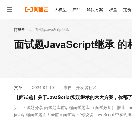
大模型
产品
解决方案
权益
定价
阿里云
面试题JavaScript继承
大模型
产品
解决方案
权益
定价
云市场
伙伴
服务
了解阿里云
精选产品
精选解决方案
普惠上云
产品定价
精选商城
成为销售伙伴
售前咨询
为什么选择阿里云
千问AI平台
面试题JavaScript继承 
了解云产品的定价详情
大模型服务平台百炼
睿译宝，AI翻译排版一
普惠上云 官方力荐
分销伙伴
在线服务
网站建设
什么是云计算
大
大模型服务与应用平台
上传文档即自动完成翻译和
云服务器38元/年起，超
咨询伙伴
多端小程序
技术领先
云上成本管理
售后服务
轻量应用服务器
GLM-5.2：长任务时代
官方推荐返现计划
大模型
精选产品
精选解决方案
Salesforce 国际版订阅
稳定可靠
管理和优化成本
推荐新用户得奖励，单订单
销售伙伴合作计划
自助服务
友盟天域
安全合规
人工智能与机器学习
AI
文本生成
云数据库 RDS
Hermes Agent，打造
云工开物
无影生态合作计划
在线服务
文章
2024-01-10
来自：开发者社区
观测云
分析师报告
自主进化，持久记忆，越用
高校专属算力普惠，学生认
计算
互联网应用开发
Qwen3.8-Max
HOT
Salesforce On Alibaba C
工单服务
【面试题】关于JavaScript实现继承的六大方案，你都
智能体时代全能旗舰模型
Tuya 物联网平台阿里云
研究报告与白皮书
人工智能平台 PAI
快速拥有专属 OpenClaw
大模
Consulting Partner 合
大数据
容器
免费试用
短信专区
一站式AI开发、训练和推
大厂面试题分享 面试题库前后端面试题库 （面试必备） 推荐：★
蓝凌 OA
Qwen3.7-Plus
AI 大模型销售与服务生
现代化应用
java后端面试题库大全前言面试官：“你说说 JavaScript 中实
存储
天池大赛
能看、能想、能动手的多模
云解析DNS
解决方案免费试用 新老
电子合同
extends 实现继承，然后...没了...”面试官：“...”·····
最高领取价值200元试用
安全
网络与CDN
AI 算法大赛
Qwen3-VL-Plus
是 ....
畅捷通