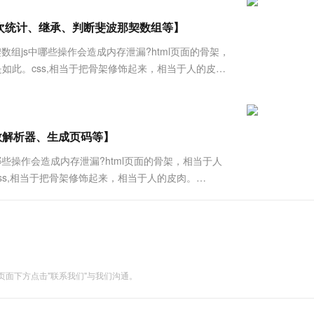
服务生态伙伴
视觉 Coding、空间感知、多模态思考等全面升级
1M上下文，专为长程任务能力而生
云工开物
企业应用
Works
Night Plan 支持 Qwen 3.8-Max
云原生大数据计算服务 MaxCompute
AI 办公
容器服务 Kub
NEW
Red Hat
符串频次统计、继承、判断斐波那契数组等】
30+ 款产品免费体验
Data Agent 驱动的一站式 Data+AI 开发治理平台
夜间 5 折，Qwen/Meoo/TokenPlan 客户专享
面向分析的企业级SaaS模式云数据仓库
AI智能应用
提供一站式管
科研合作
ERP
堂（旗舰版）
SUSE
契数组js中哪些操作会造成内存泄漏?html页面的骨架，
智能客服
AI 应用构建
大模型原生
CRM
如此。css,相当于把骨架修饰起来，相当于人的皮
防护产品
2个月
自动承接线索
一切能使人动起来的器官或者其他的。在刷题之前先介绍一下牛
建站小程序
Qoder
大模型服务平台百炼-应用模版
OA 办公系统
HOT
NEW
面向真实软件
个人版上线、团队版降价；千问3.8-Max首发发尝鲜
丰富多元化的应用模版和解决方案
力提升
财税管理
模板建站
万有无界
大模型服务平台百炼-智能体
参数解析器、生成页码等】
400电话
定制建站
的模型效果
灵活可视化地构建企业级 Agent
些操作会造成内存泄漏?html页面的骨架，相当于人
方案
广告营销
模板小程序
ss,相当于把骨架修饰起来，相当于人的皮肉。
秒悟
人工智能平台 PAI
定制小程序
云端极速 AI 
能使人动起来的器官或者其他的。在刷题之前先介绍一下牛客。
新一代 AI 视频生成模型，深度适配广告营销等场景
AI Native 的算法工程平台，一站式完成建模、训练、推理服务部署
APP 开发
建站系统
面下方点击"联系我们"与我们沟通。
AI 应用
10分钟微调：让0.6B模型媲美235B模
多模态数据信
型
依托云原生高可用架构,实现Dify私有化部署
用1%尺寸在特定领域达到大模型90%以上效果