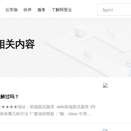
云市场
伙伴
服务
了解阿里云
AI 特惠
数据与 API
成为产品伙伴
企业增值服务
最佳实践
价格计算器
AI 场景体
基础软件
产品伙伴合
阿里云认证
市场活动
配置报价
大模型
的相关内容
自助选配和估算价格
步到位
智启 AI 普惠权益
产品生态集成认证中心
企业支持计划
云上春晚
域名与网站
Qwen Audio：打造专属 AI 语音助手
千问官方 MaaS 平台，为开发者和 Agent 而生，新用户赠送 1 亿 + tokens 额度
一句话生成原生
AI Coding
阿里云Maa
2026 阿里云
云服务器 E
为企业打
数据集
Windows
大模型认证
模型
NEW
NEW
格式还原
值低价云产品抢先购
至高享 1亿+免费 tokens，加速 Al 应用落地
提供智能易用的域名与建站服务
Qwen-Audio-3.0-Realtime 端到端实时语音角色扮演
输入一句话想法,
智能编程，一键
安全可靠、
产品生态伙伴
专家技术服务
云上奥运之旅
弹性计算合作
阿里云中企出
手机三要素
宝塔 Linux
全部认证
价格优势
开源旗舰模型
即刻拥有 DeepSeek-V4-Pro
阿里云 OPC 创新助力计划
千问大模型
一键部署幻兽
AI 电商营销
对象存储 O
大模型
产品生态伙伴工作台
企业增值服务台
云栖战略参考
云存储合作计
云栖大会
身份实名认证
CentOS
训练营
推动算力普惠，释放技术红利
最高返9万
真正可用的 1M 上下文,一次完成代码全链路开发
快速构建应用程序和网站，即刻迈出上云第一步
轻松解锁专属 DeepSeek-V4-Pro
至高百万元 Token 补贴，加速一人公司成长
多元化、高性能、安全可靠的大模型服务
一键购买专属
从图文生成到
云上的中国
数据库合作计
活动全景
短信
Docker
图片和
自进化智能体
5 分钟轻松部署专属 QwenPaw
Token Plan 模型订阅计划
数字证书管理服务（原SSL证书）
高效搭建 AI
AI 广告创作
无影云电脑
企业成长
NEW
HOT
信息公告
看见新力量
云网络合作计
OCR 文字识别
JAVA
越聪明
证享300元代金券
全托管，含MySQL、PostgreSQL、SQL Server、MariaDB多引擎
Qwen3.8-Max 首发尝鲜，限时加量 10 倍，夜间低至2折
实现全站HTTPS，呈现可信的WEB访问
从聊天伙伴进化为能主动干活的本地数字员工
图文、视频一
随时随地安
Kimi-K3
HappyHors
NEW
魔搭 Mode
loud
服务实践
官网公告
了解过吗？
Kimi 最新旗舰模型，长程编程与推理利器
让文字生成流
金融模力时刻
Salesforce O
版
发票查验
全能环境
Claude Code + GStack 打造工程团队
千问办公，限时限量积分加倍
Qoder
低代码高效构
AI 建站
短信服务
型
NEW
作计划
计划
创新中心
魔搭 ModelSc
健康状态
理服务
让AI从“聊天伙伴”进化为能干活的“数字员工”
安装技能 GStack，拥有专属 AI 工程团队
你的AI工作搭子，覆盖日常办公高频场景
面向真实软件的智能体编程平台
0 代码专业建
★★★★地址：前端面试题库 web前端面试题库 VS
客户案例
天气预报查询
操作系统
Deepseek-v4-pro
HappyHors
态合作计划
现继承有哪几种方法？”紧张的萌新：“额，class 中用
态智能体模型
旗舰 MoE 大模型，百万上下文与顶尖推理能力
图生视频，流
同享
万小智 AI 建站低至 15元/月
Qoder CN
AI 短剧/漫剧
云原生数据库 
快递物流查询
WordPress
成为服务伙
·想必绝大部分人一说继承就会想到类中的继承吧，但其实继承可不
高校合作
点，立即开启云上创新
覆盖公网/内网、递归/权威、移动APP等全场景解析服务
送.CN域名，送备案服务码
基于千问大模型等，支持代码智能生成、研发智能问答
AI助力短剧
GLM-5.2
Wan2.7-T
Ubuntu