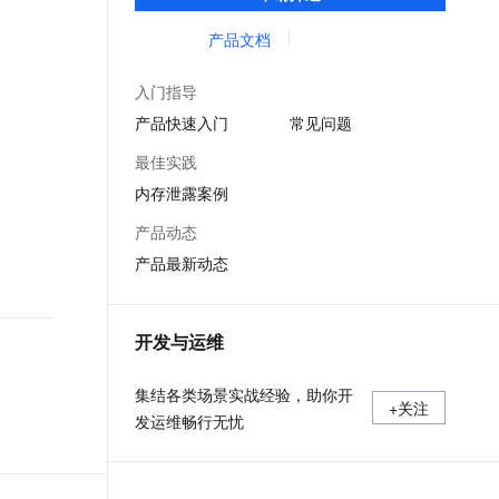
等服务的整体性解决方案。提供完善的工具
文戏情感细腻自然，动作戏激烈拳拳到肉，实现更强表演能力
支持中英文自由切换，具备更强的噪声鲁棒性
ernetes 版 ACK
云聚AI 严选权益
AI 原生数据库服务发布
SSL 证书
链和服务，协助客户主动、快速发现和定位
产品文档
，一键激活高效办公新体验
理容器应用的 K8s 服务
精选AI产品，从模型到应用全链提效
Agent 数据网关
线上问题。
堡垒机
AI 用量加速计划
云原生数据库 PolarDB
入门指导
应用
防火墙
、识别商机，让客服更高效、服务更出色。
新老同享，达量后返
Agentic Database 发布
产品快速入门
常见问题
千问办公
主机安全
NEW
最佳实践
的智能体编程平台
一站式AI生产力平台
内存泄露案例
AI 应用及服务市场
伶鹊
产品动态
企业级人与Agent协作平台，接入和调度多个数字员工
智能客服平台，对话机器人、对话分析、智能外呼
AI 应用
产品最新动态
大模型服务平台百炼 - 全妙
大模型
应用创作平台
多模态内容创作工具，已接入 DeepSeek
自然语言处理
开发与运维
数据标注
集结各类场景实战经验，助你开
+关注
机器学习
发运维畅行无忧
息提取
与 AI 智能体进行实时音视频通话
从文本、图片、视频中提取结构化的属性信息
构建支持视频理解的 AI 音视频实时通话应用