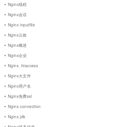
Nginx线程
Nginx会话
Nginx inputfile
Nginx云效
Nginx概述
Nginx企业
Nginx .htaccess
Nginx大文件
Nginx用户名
Nginx免费ssl
Nginx connection
Nginx jdk
Nginx状态信息