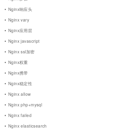
Nginx响应头
Nginx vary
Nginx应用层
Nginx javascript
Nginx ssl加密
Nginx权重
Nginx携带
Nginx稳定性
Nginx allow
Nginx php+mysql
Nginx failed
Nginx elasticsearch