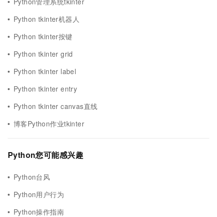
Python管理系统tkinter
Python tkinter机器人
Python tkinter按键
Python tkinter grid
Python tkinter label
Python tkinter entry
Python tkinter canvas直线
博客Python作业tkinter
Python您可能感兴趣
Python台风
Python用户行为
Python操作指南