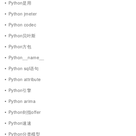
Python是用
Python jmeter
Python codec
Python贝叶斯
Python方包
Python__name__
Python sql语句
Python attribute
Python引擎
Python arima
Python剑指offer
Python速速
Python分类模型