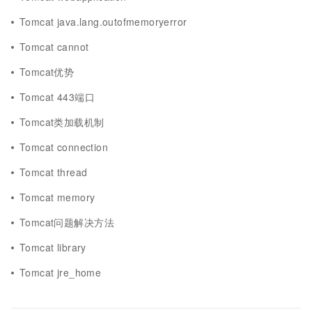
Tomcat java.lang.outofmemoryerror
Tomcat cannot
Tomcat优势
Tomcat 443端口
Tomcat类加载机制
Tomcat connection
Tomcat thread
Tomcat memory
Tomcat问题解决方法
Tomcat library
Tomcat jre_home