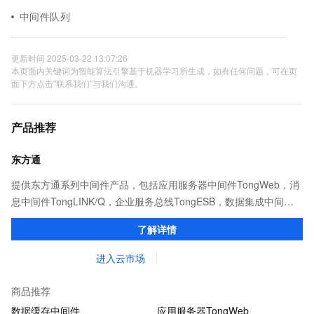
中间件队列
更新时间 2025-03-22 13:07:26
本页面内关键词为智能算法引擎基于机器学习所生成，如有任何问题，可在页
面下方点击"联系我们"与我们沟通。
产品推荐
东方通
提供东方通系列中间件产品，包括应用服务器中间件TongWeb，消
息中间件TongLINK/Q，企业服务总线TongESB，数据集成中间件
TongDI，智能运维管理平台TongOps，安全防护平台TongASDP。
了解详情
进入云市场
商品推荐
数据缓存中间件
应用服务器TongWeb