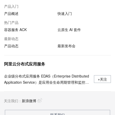
产品入门
产品概述
快速入门
热门产品
容器服务 ACK
云原生 AI 套件
最新动态
产品动态
最新发布会
阿里云分布式应用服务
企业级分布式应用服务 EDAS（Enterprise Distributed
+关注
Application Service）是应用全生命周期管理和监控的
一站式PaaS平台，支持部署于 Kubernetes/ECS，无
侵入支持Java/Go/Python/PHP/.NetCore 等多语言应用
关注我们：
的发布运行和服务治理 ，Java支持Spring Cloud、
新浪微博
Apache Dubbo近五年所有版本，多语言应用一键开启
Service Mesh。
联系我们