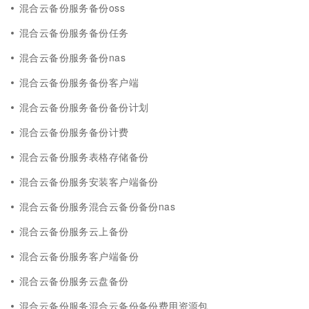
混合云备份服务备份oss
混合云备份服务备份任务
混合云备份服务备份nas
混合云备份服务备份客户端
混合云备份服务备份备份计划
混合云备份服务备份计费
混合云备份服务表格存储备份
混合云备份服务安装客户端备份
混合云备份服务混合云备份备份nas
混合云备份服务云上备份
混合云备份服务客户端备份
混合云备份服务云盘备份
混合云备份服务混合云备份备份费用资源包