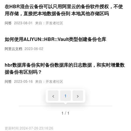
在HBR混合云备份可以只用阿里云的备份软件授权，不使
用存储，直接把本地数据备份到 本地其他存储区吗
问答
2023-08-01
来自：开发者社区
如何使用ALIYUN::HBR::Vault类型创建备份仓库
阿里云文档
2023-06-02
hbr数据库备份实时备份数据库的日志数据，和实时增量数
据备份有区别吗？
问答
2023-05-16
来自：开发者社区
<
1
>
1 / 1
更新时间 2024-07-26 23:16:26