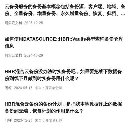
云备份服务的备份基本概念包括备份源、客户端、地域、备
份、全量备份、增量备份、永久增量备份、恢复、归档、取
回、备份库与归档库、备份策略、首次执行时间、备份间
阿里云文档
2025-12-25
隔、增量备份间隔、备份保留时间、特殊保留时间、至少保
留一个备份、自动归档、备份库KMS加密、跨地域备份、
如何使用DATASOURCE::HBR::Vaults类型查询备份仓库
ECS整机备份异地复制、备份锁定等
信息
阿里云文档
2024-10-29
HBR混合云备份没办法时实备份吧，如果要把线下数据备
份到线下且做到时实备份用什么呢？
问答
2024-05-16
来自：开发者社区
HBR混合云备份的备份计划，是把我本地数据库上的数据
备份到云端，恢复计划的作用是什么？
问答
2023-12-28
来自：开发者社区