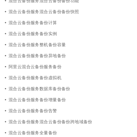
混合云备份服务混合云备份备份功能
混合云备份服务混合云备份备份快照
混合云备份服务备份计算
混合云备份服务备份实例
混合云备份服务整机备份容量
混合云备份服务备份异地备份
阿里云混合云备份服务备份
混合云备份服务备份虚拟机
混合云备份服务数据库备份备份
混合云备份服务备份增量备份
混合云备份服务备份告警
混合云备份服务混合云备份备份跨地域备份
混合云备份服务全量备份