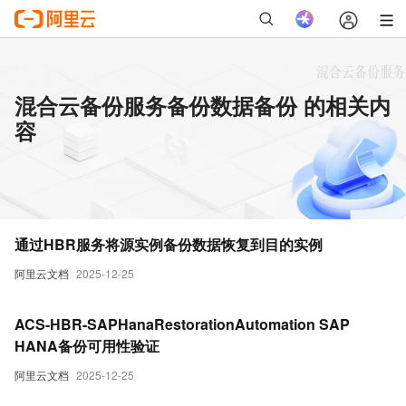
混合云备份服务备份数据备份 的相关内
容
通过HBR服务将源实例备份数据恢复到目的实例
阿里云文档
2025-12-25
ACS-HBR-SAPHanaRestorationAutomation SAP
HANA备份可用性验证
阿里云文档
2025-12-25