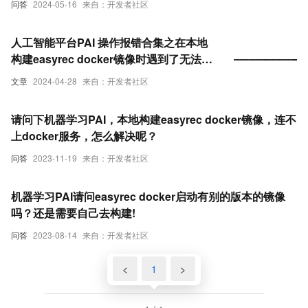
问答
2024-05-16
来自：开发者社区
人工智能平台PAI 操作报错合集之在本地
构建easyrec docker镜像时遇到了无法连
接docker服务如何解决
文章
2024-04-28
来自：开发者社区
请问下机器学习PAI，本地构建easyrec docker镜像，连不
上docker服务，怎么解决呢？
问答
2023-11-19
来自：开发者社区
机器学习PAI请问easyrec docker启动有别的版本的镜像
吗？还是需要自己去构建!
问答
2023-08-14
来自：开发者社区
<
1
>