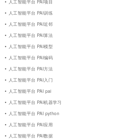
人工智能平台 PAI项目
人工智能平台 PAI训练
人工智能平台 PAI近邻
人工智能平台 PAI算法
人工智能平台 PAI模型
人工智能平台 PAI编码
人工智能平台 PAI方法
人工智能平台 PAI入门
人工智能平台 PAI pai
人工智能平台 PAI机器学习
人工智能平台 PAI python
人工智能平台 PAI应用
人工智能平台 PAI数据