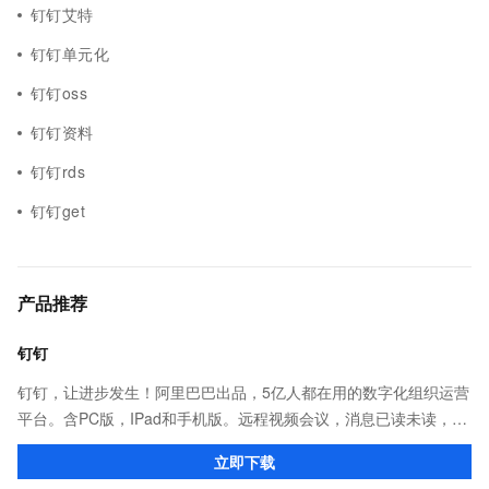
钉钉艾特
钉钉单元化
钉钉oss
钉钉资料
钉钉rds
钉钉get
产品推荐
钉钉
钉钉，让进步发生！阿里巴巴出品，5亿人都在用的数字化组织运营
平台。含PC版，IPad和手机版。远程视频会议，消息已读未读，
DING消息任务管理，让沟通更高效；移动办公考勤，审批，钉闪
立即下载
会，钉钉文档，钉钉教育解决方案。