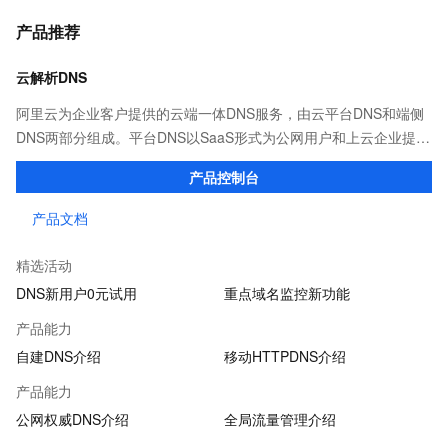
产品推荐
云解析DNS
阿里云为企业客户提供的云端一体DNS服务，由云平台DNS和端侧
DNS两部分组成。平台DNS以SaaS形式为公网用户和上云企业提供
高效稳定的域名解析服务；端侧DNS则通过自建DNS软件及移动端
产品控制台
SDK，满足企业多种场景下的解析需求。
产品文档
精选活动
DNS新用户0元试用
重点域名监控新功能
产品能力
自建DNS介绍
移动HTTPDNS介绍
产品能力
公网权威DNS介绍
全局流量管理介绍