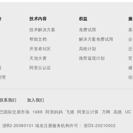
价
技术内容
权益
服
技术解决方案
免费试用
基
帮助文档
解决方案免费试用
企
开发者社区
高校计划
迁
天池大赛
推荐返现计划
官
器
阿里云认证
健
管理
信
联系我们
加入我们
巴国际交易市场
1688
阿里妈妈
飞猪
阿里云计算
万网
高德
UC
：
浙B2-20080101
域名注册服务机构许可：
浙D3-20210002