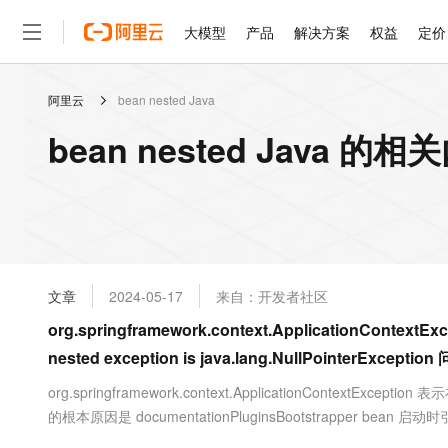
大模型
产品
解决方案
权益
定价
阿里云
bean nested Java
大模型
产品
解决方案
权益
定价
云市场
伙伴
服务
了解阿里云
精选产品
精选解决方案
普惠上云
产品定价
精选商城
成为销售伙伴
售前咨询
为什么选择阿里云
千问AI平台
bean nested Java 的相
了解云产品的定价详情
大模型服务平台百炼
千问办公，解锁你的工作
普惠上云 官方力荐
分销伙伴
在线服务
网站建设
什么是云计算
大
大模型服务与应用平台
企业级Agent产品，直接
云服务器38元/年起，超
咨询伙伴
多端小程序
技术领先
云上成本管理
售后服务
轻量应用服务器
Agency Agents：拥
官方推荐返现计划
大模型
精选产品
精选解决方案
Salesforce 国际版订阅
稳定可靠
管理和优化成本
推荐新用户得奖励，单订单
销售伙伴合作计划
自助服务
友盟天域
安全合规
人工智能与机器学习
AI
文本生成
云数据库 RDS
HappyHorse 打造一
云工开物
无影生态合作计划
在线服务
文章
2024-05-17
来自：开发者社区
观测云
分析师报告
高校专属算力普惠，学生认
计算
互联网应用开发
Qwen3.8-Max
HOT
Salesforce On Alibaba C
工单服务
org.springframework.context.ApplicationContextExce
智能体时代全能旗舰模型
Tuya 物联网平台阿里云
研究报告与白皮书
人工智能平台 PAI
快速拥有专属 OpenClaw
大模
Consulting Partner 合
大数据
容器
nested exception is java.lang.NullPointerExcepti
免费试用
短信专区
一站式AI开发、训练和推
蓝凌 OA
Qwen3.7-Plus
AI 大模型销售与服务生
现代化应用
存储
天池大赛
org.springframework.context.ApplicationContex
能看、能想、能动手的多模
云解析DNS
解决方案免费试用 新老
电子合同
的根本原因是 documentationPluginsBootstrapper bean 启动时引发
最高领取价值200元试用
安全
网络与CDN
AI 算法大赛
Qwen3-VL-Plus
畅捷通