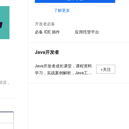
准，您可以在任何常用操作系统（包括
文戏情感细腻自然，动作戏激烈拳拳到肉，实现更强表演能力
支持中英文自由切换，具备更强的噪声鲁棒性
ernetes 版 ACK
云聚AI 严选权益
AI 原生数据库服务发布
SSL 证书
Linux、Windows 和 macOS）上开发 Java
了解更多
，一键激活高效办公新体验
理容器应用的 K8s 服务
精选AI产品，从模型到应用全链提效
Agent 数据网关
应用程序。
堡垒机
AI 用量加速计划
云原生数据库 PolarDB
开发者必备
应用
防火墙
、识别商机，让客服更高效、服务更出色。
新老同享，达量后返
Agentic Database 发布
必备 IDE 插件
应用托管平台
千问办公
主机安全
NEW
的智能体编程平台
一站式AI生产力平台
Java开发者
AI 应用及服务市场
伶鹊
企业级人与Agent协作平台，接入和调度多个数字员工
智能客服平台，对话机器人、对话分析、智能外呼
Java开发者成长课堂，课程资料
AI 应用
+关注
学习，实战案例解析，Java工程
大模型服务平台百炼 - 全妙
大模型
应用创作平台
师必备词汇等你来~
多模态内容创作工具，已接入 DeepSeek
出现的错误，
自然语言处理
数据标注
机器学习
息提取
与 AI 智能体进行实时音视频通话
从文本、图片、视频中提取结构化的属性信息
构建支持视频理解的 AI 音视频实时通话应用