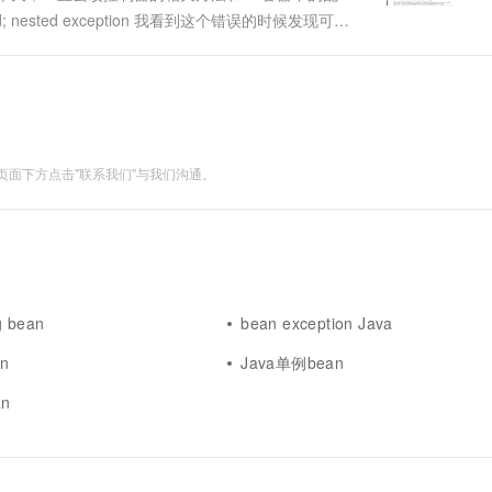
一个 AI 助手
超强辅助，Bol
ed; nested exception 我看到这个错误的时候发现可能
即刻拥有 DeepSeek-R1 满血版
在企业官网、通讯软件中为客户提供 AI 客服
webmvc的依赖中包含context的依赖的，我不
多种方案随心选，轻松解锁专属 DeepSeek
面下方点击"联系我们"与我们沟通。
g bean
bean exception Java
an
Java单例bean
an