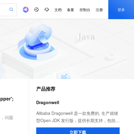
文档
备案
控制台
注册
登录
验
作计划
器
AI 活动
专业服务
服务伙伴合作计划
开发者社区
加入我们
产品动态
服务平台百炼
阿里云 OPC 创新助力计划
一站式生成采购清单，支持单品或批量购买
io：打造专属 AI 语音助手
S产品伙伴计划（繁花）
峰会
CS
造的大模型服务与应用开发平台
一句话生成原生可编辑精美 PPT 文稿
AI 生产力先锋
Al MaaS 服务伙伴赋能合作
域名
博文
Careers
至高可申请百万元
Qwen3.8-Max 模型上线
开启高性价比 AI 编程新体验
弹性可伸缩的云计算服务
Qwen-Audio-3.0-Realtime 端到端实时语音角色扮演
输入一句话想法, 轻松生成专业的 PPT
先锋实践拓展 AI 生产力的边界
Token 补贴，五大权
计划
海大会
伙伴信用分合作计划
商标
问答
社会招聘
益加速 OPC 成功
eek-V4-Pro
SS
一键部署幻兽帕鲁游戏服务器
飞天发布时刻
HOT
Open Search 向量检索版支
划
备案
电子书
校园招聘
pSeek-V4-Pro
视频创作，一键激活电商全链路生产力
稳定、安全、高性价比、高性能的云存储服务
一键购买专属联机服务器，轻松开启游戏
所见，即是所愿
持视频检索 Pipeline 功能
更多支持
划
公司注册
镜像站
视频生成
语音识别与合成
专属 QwenPaw
漫剧工坊：一站式动画创作平台
AI 实训营
HOT
应用身份服务 (IDaaS)
合作伙伴培训与认证
产品推荐
划
上云迁移
站生成，高效打造优质广告素材
全接入的云上超级电脑
从聊天伙伴进化为能主动干活的本地数字员工
快速生产连贯的高质量长漫剧
从基础到进阶，Agent 创客手把手教你
OpenClaw 管理能力上线
e-1.1-T2V
Qwen3-TTS-Flash
lScope
我要反馈
查询合作伙伴
pper';
畅细腻的高质量视频
离线语音合成大模型，多语言方言自适应，低延迟高稳定
n Alibaba Cloud ISV 合作
代维服务
建企业门户网站
10 分钟搭建微信、支付宝小程序
Dragonwell
MaxCompute MaxFrame 提
创新加速
ope
登录合作伙伴管理后台
我要建议
站，无忧落地极速上线
以可视化方式快速构建移动和 PC 门户网站
国内短信简单易用，安全可靠，秒级触达，全球覆盖200+国家和地区。
高效部署网站，快速应用到小程序
供自动弹性内存功能
e-1.1-I2V
Cosyvoice-V3-Flash
Alibaba Dragonwell 是一款免费的, 生产就绪
安全
境中，问题
畅自然，细节丰富
高表现力语音合成大模型，语音克隆听感自然
我要投诉
PolarDB
型Open JDK 发行版，提供长期支持，包括性
上云场景组合购
Milvus 弹性伸缩功能新增节
伴
漫剧创作，剧本、分镜、视频高效生成
100%兼容MySQL、PostgreSQL，兼容Oracle，支持集中和分布式
覆盖90%+业务场景，专享组合折扣价
点支持范围
能增强和安全修复。完全兼容 Java SE 标
2V
VPN
Fun-ASR
立即下载