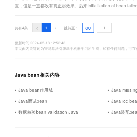
10 分钟在聊天系统中增加
置，但是一直都没有真正起效果。后来Initialization of bean fail
专有云
是pom.xml中包有冲突，后来便去检查了。 这一查果然发现了问题，
知...
共有4条
<
1
>
跳转至：
GO
更新时间 2024-05-18 12:52:48
本页面内关键词为智能算法引擎基于机器学习所生成，如有任何问题，可在页
Java bean相关内容
Java bean作用域
Java missin
Java面试bean
Java ioc be
数据校验bean validation Java
Java装配be