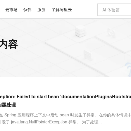
云市场
伙伴
服务
了解阿里云
AI 特惠
数据与 API
成为产品伙伴
企业增值服务
最佳实践
价格计算器
AI 场景体
基础软件
产品伙伴合
阿里云认证
市场活动
配置报价
大模型
关内容
自助选配和估算价格
新方式
睿译宝，AI翻译排版一步到位
智启 AI 普惠权益
产品生态集成认证中心
企业支持计划
云上春晚
域名与网站
千问官方 MaaS 平台，为开发者和 Agent 而生，新用户赠送 1 亿 + tokens 额度
Qwen Aud
AI Coding
阿里云Maa
2026 阿里云
云服务器 E
为企业打
数据集
Windows
大模型认证
模型
NEW
NEW
交付可用成果
值低价云产品抢先购
上传文档即自动完成翻译和格式还原
至高享 1亿+免费 tokens，加速 Al 应用落地
提供智能易用的域名与建站服务
智能编程，一键
安全可靠、
产品生态伙伴
专家技术服务
云上奥运之旅
弹性计算合作
阿里云中企出
手机三要素
宝塔 Linux
全部认证
价格优势
有专属领域专家
GLM-5.2：长任务时代开源旗舰模型
阿里云 OPC 创新助力计划
千问大模型
即刻拥有 DeepS
AI 电商营销
对象存储 O
大模型
产品生态伙伴工作台
企业增值服务台
云栖战略参考
云存储合作计
云栖大会
身份实名认证
CentOS
训练营
推动算力普惠，释放技术红利
最高返9万
多领域专家智能体,一键组建 AI 虚拟交付团队
快速构建应用程序和网站，即刻迈出上云第一步
至高百万元 Token 补贴，加速一人公司成长
多元化、高性能、安全可靠的大模型服务
真正可用的 1M 上下文,一次完成代码全链路开发
轻松解锁专属 Dee
从图文生成到
云上的中国
数据库合作计
活动全景
短信
Docker
图片和
站式影视创作平台
Hermes Agent，打造自进化智能体
Token Plan 模型订阅计划
数字证书管理服务（原SSL证书）
5 分钟轻松部署
AI 广告创作
无影云电脑
企业成长
NEW
信息公告
看见新力量
云网络合作计
OCR 文字识别
JAVA
证享300元代金券
可视化编排打通从文字构思到成片全链路闭环
全托管，含MySQL、PostgreSQL、SQL Server、MariaDB多引擎
自主进化，持久记忆，越用越聪明
Qwen3.8-Max 首发尝鲜，限时加量 10 倍，夜间低至2折
实现全站HTTPS，呈现可信的WEB访问
图文、视频一
随时随地安
Kimi-K3
HappyHors
NEW
魔搭 Mode
loud
服务实践
官网公告
ption: Failed to start bean 'documentationPluginsBootstra
Kimi 最新旗舰模型，长程编程与推理利器
让文字生成流
金融模力时刻
Salesforce O
版
发票查验
全能环境
Claude Code + GStack 打造工程团队
千问办公，限时限量积分加倍
Qoder
低代码高效构
AI 建站
短信服务
型
NEW
作计划
计划
on 问题处理
创新中心
魔搭 ModelSc
健康状态
理服务
让AI从“聊天伙伴”进化为能干活的“数字员工”
安装技能 GStack，拥有专属 AI 工程团队
你的AI工作搭子，覆盖日常办公高频场景
面向真实软件的智能体编程平台
0 代码专业建
客户案例
天气预报查询
操作系统
Deepseek-v4-pro
HappyHors
态合作计划
tException 表示在 Spring 应用程序上下文中启动 bean 时发生了异常。在你的具体情
态智能体模型
旗舰 MoE 大模型，百万上下文与顶尖推理能力
图生视频，流
同享
万小智 AI 建站低至 15元/月
Qoder CN
AI 短剧/漫剧
云原生数据库 
快递物流查询
WordPress
成为服务伙
高校合作
了 java.lang.NullPointerException 异常。 为了处理...
点，立即开启云上创新
覆盖公网/内网、递归/权威、移动APP等全场景解析服务
送.CN域名，送备案服务码
基于千问大模型等，支持代码智能生成、研发智能问答
AI助力短剧
GLM-5.2
Wan2.7-T
Ubuntu