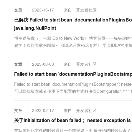
大数据开发治理平台 Data
AI 产品 免费试用
网络
安全
云开发大赛
Tableau 订阅
文章
2023-10-17
来自：开发者社区
1亿+ 大模型 tokens 和 
可观测
入门学习赛
中间件
已解决‘Failed to start bean ‘documentationPluginsBoo
AI空中课堂在线直播课
云防火墙
140+云产品 免费试用
大模型服务
java.lang.NullPoint
上云与迁云
云原生的云上边界网络安全
产品新客免费试用，最长1
数据库
生态解决方案
博主猫头虎（）带您 Go to New World✨ 博客首页——猫
千问AI平台-Token Plan
企业出海
大模型ACA认证体验
大数据计算
易学！欢迎大家来踩踩~ 《IDEA开发秘籍专栏》 学会IDEA常用操
助力企业全员 AI 认知与能
行业生态解决方案
篇）》 学会Golang语言，畅玩云原生，走遍大小厂~ 希望本
政企业务
媒体服务
千问AI平台-模型体验
解决‘Failed to s...
开发者生态解决方案
在线体验全尺寸、多种模态
文章
2023-08-03
来自：开发者社区
企业服务与云通信
AI 开发和 AI 应用解决
Failed to start bean ‘documentationPluginsBootstrap
Happy 系列大模型
域名与网站
Failed to start bean ‘documentationPluginsBootstrapper’;
终端用户计算
可以降低版本或者使用下面配置的方式解决@Configuration /** * 解决s
Serverless
大模型解决方案
文章
2022-02-17
来自：开发者社区
开发工具
快速部署 Dify，高效搭建 
关于Initialization of bean failed； nested exception
迁移与运维管理
在写国际化文件的时候遇到一个错误如下图 最开始的时候我查了