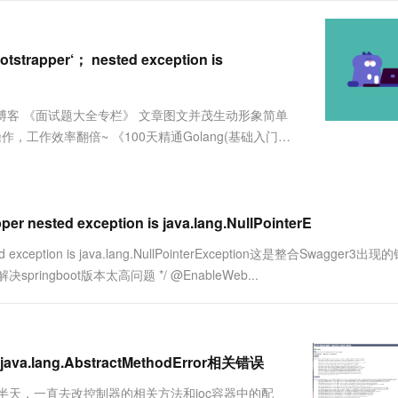
服务生态伙伴
视觉 Coding、空间感知、多模态思考等全面升级
1M上下文，专为长程任务能力而生
云工开物
企业应用
Works
Night Plan 支持 Qwen 3.8-Max
云原生大数据计算服务 MaxCompute
AI 办公
容器服务 Kub
NEW
Red Hat
30+ 款产品免费体验
Data Agent 驱动的一站式 Data+AI 开发治理平台
夜间 5 折，Qwen/Meoo/TokenPlan 客户专享
面向分析的企业级SaaS模式云数据仓库
AI智能应用
提供一站式管
科研合作
ERP
tstrapper‘； nested exception is
堂（旗舰版）
SUSE
智能客服
AI 应用构建
大模型原生
CRM
防护产品
2个月
自动承接线索
建站小程序
头虎的博客 《面试题大全专栏》 文章图文并茂生动形象简单
Qoder
大模型服务平台百炼-应用模版
OA 办公系统
HOT
NEW
面向真实软件
作，工作效率翻倍~ 《100天精通Golang(基础入门
个人版上线、团队版降价；千问3.8-Max首发发尝鲜
丰富多元化的应用模版和解决方案
力提升
财税管理
模板建站
文能够给您带来一定的帮助文章粗浅，敬请批评指正！ 已
万有无界
大模型服务平台百炼-智能体
400电话
定制建站
的模型效果
灵活可视化地构建企业级 Agent
方案
广告营销
模板小程序
per nested exception is java.lang.NullPointerE
秒悟
人工智能平台 PAI
定制小程序
云端极速 AI 
新一代 AI 视频生成模型，深度适配广告营销等场景
AI Native 的算法工程平台，一站式完成建模、训练、推理服务部署
 nested exception is java.lang.NullPointerException这是整合Swagger3
pringboot版本太高问题 */ @EnableWeb...
APP 开发
建站系统
AI 应用
10分钟微调：让0.6B模型媲美235B模
多模态数据信
 is java.lang.AbstractMethodError相关错误
型
依托云原生高可用架构,实现Dify私有化部署
用1%尺寸在特定领域达到大模型90%以上效果
半天，一直去改控制器的相关方法和ioc容器中的配