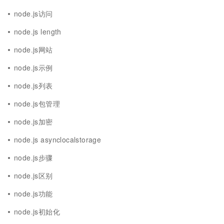
node.js访问
node.js length
node.js网站
node.js示例
node.js列表
node.js包管理
node.js加密
node.js asynclocalstorage
node.js步骤
node.js区别
node.js功能
node.js初始化