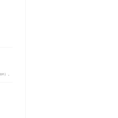
t.diy 一步搞定创意建站
构建大模型应用的安全防护体系
通过自然语言交互简化开发流程,全栈开发支持
通过阿里云安全产品对 AI 应用进行安全防护
on）。