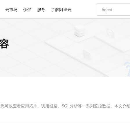
云市场
伙伴
服务
了解阿里云
AI 特惠
数据与 API
成为产品伙伴
企业增值服务
最佳实践
价格计算器
AI 场景体
基础软件
产品伙伴合
阿里云认证
市场活动
配置报价
大模型
内容
自助选配和估算价格
新方式
睿译宝，AI翻译排版一步到位
智启 AI 普惠权益
产品生态集成认证中心
企业支持计划
云上春晚
域名与网站
千问官方 MaaS 平台，为开发者和 Agent 而生，新用户赠送 1 亿 + tokens 额度
Qwen Aud
AI Coding
阿里云Maa
2026 阿里云
云服务器 E
为企业打
数据集
Windows
大模型认证
模型
NEW
NEW
交付可用成果
值低价云产品抢先购
上传文档即自动完成翻译和格式还原
至高享 1亿+免费 tokens，加速 Al 应用落地
提供智能易用的域名与建站服务
智能编程，一键
安全可靠、
产品生态伙伴
专家技术服务
云上奥运之旅
弹性计算合作
阿里云中企出
手机三要素
宝塔 Linux
全部认证
价格优势
有专属领域专家
GLM-5.2：长任务时代开源旗舰模型
阿里云 OPC 创新助力计划
千问大模型
即刻拥有 DeepS
AI 电商营销
对象存储 O
大模型
产品生态伙伴工作台
企业增值服务台
云栖战略参考
云存储合作计
云栖大会
身份实名认证
CentOS
训练营
推动算力普惠，释放技术红利
最高返9万
多领域专家智能体,一键组建 AI 虚拟交付团队
快速构建应用程序和网站，即刻迈出上云第一步
至高百万元 Token 补贴，加速一人公司成长
多元化、高性能、安全可靠的大模型服务
真正可用的 1M 上下文,一次完成代码全链路开发
轻松解锁专属 Dee
从图文生成到
云上的中国
数据库合作计
活动全景
短信
Docker
图片和
站式影视创作平台
Hermes Agent，打造自进化智能体
Token Plan 模型订阅计划
数字证书管理服务（原SSL证书）
5 分钟轻松部署
AI 广告创作
无影云电脑
企业成长
NEW
信息公告
看见新力量
云网络合作计
OCR 文字识别
JAVA
证享300元代金券
可视化编排打通从文字构思到成片全链路闭环
全托管，含MySQL、PostgreSQL、SQL Server、MariaDB多引擎
自主进化，持久记忆，越用越聪明
Qwen3.8-Max 首发尝鲜，限时加量 10 倍，夜间低至2折
实现全站HTTPS，呈现可信的WEB访问
图文、视频一
随时随地安
Kimi-K3
HappyHors
NEW
魔搭 Mode
loud
服务实践
官网公告
Kimi 最新旗舰模型，长程编程与推理利器
让文字生成流
金融模力时刻
Salesforce O
版
发票查验
全能环境
Claude Code + GStack 打造工程团队
千问办公，限时限量积分加倍
Qoder
低代码高效构
AI 建站
短信服务
型
NEW
作计划
计划
创新中心
魔搭 ModelSc
健康状态
理服务
让AI从“聊天伙伴”进化为能干活的“数字员工”
安装技能 GStack，拥有专属 AI 工程团队
你的AI工作搭子，覆盖日常办公高频场景
面向真实软件的智能体编程平台
0 代码专业建
n应用，您可以查看应用拓扑、调用链路、SQL分析等一系列监控数据。本文介
客户案例
天气预报查询
操作系统
Deepseek-v4-pro
HappyHors
态合作计划
态智能体模型
旗舰 MoE 大模型，百万上下文与顶尖推理能力
图生视频，流
同享
万小智 AI 建站低至 15元/月
Qoder CN
AI 短剧/漫剧
云原生数据库 
快递物流查询
WordPress
成为服务伙
高校合作
点，立即开启云上创新
覆盖公网/内网、递归/权威、移动APP等全场景解析服务
送.CN域名，送备案服务码
基于千问大模型等，支持代码智能生成、研发智能问答
AI助力短剧
GLM-5.2
Wan2.7-T
Ubuntu