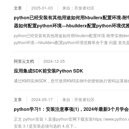
10 分钟在聊天系统中增加
专有云
文章
2025-01-03
来自：开发者社区
python已经安装有其他用途如何用hbuilerx配置环境-附带实
器如何配置python环境—hbuilderx配置python环境
python已经安装有其他用途如何用hbuilerx配置环境-附带实例dem
python环境—hbuilderx配置python环境优雅草央千澈 问
了python的，python安装后一定要配置好环境变量，不清楚也
阿里云文档
2024-12-25
应用集成SDK前安装Python SDK
通过KMS实例SDK，您可使用KMS实例中的密钥执行密码运算操作
文章
2024-05-17
来自：开发者社区
python学习1：安装注意事项(1)，2024年最新3个月学会
正文 python安装 1.直接python官网下载安装https://www.pytho
安装 3.1是安装必须勾选的 4.在下...