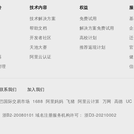
价
技术内容
权益
服
技术解决方案
免费试用
基
帮助文档
解决方案免费试用
企
开发者社区
高校计划
迁
天池大赛
推荐返现计划
官
器
阿里云认证
健
管理
信
联系我们
加入我们
巴国际交易市场
1688
阿里妈妈
飞猪
阿里云计算
万网
高德
UC
：
浙B2-20080101
域名注册服务机构许可：
浙D3-20210002