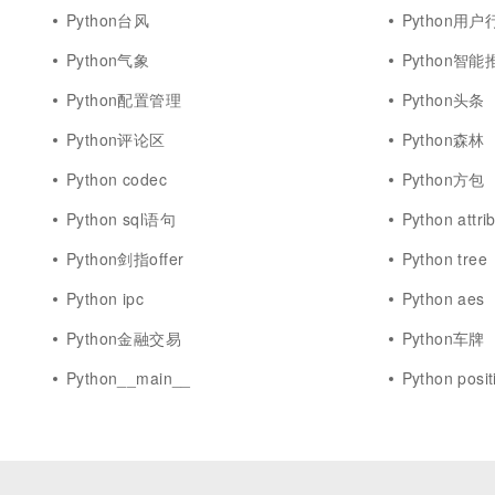
Python台风
Python用户
Python气象
Python智能
Python配置管理
Python头条
Python评论区
Python森林
Python codec
Python方包
Python sql语句
Python attri
Python剑指offer
Python tree
Python ipc
Python aes
Python金融交易
Python车牌
Python__main__
Python posit