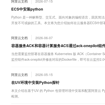
阿里云文档
2026-07-15
大数据开发治理平台 Data
AI 产品 免费试用
网络
安全
云开发大赛
Tableau 订阅
ECS中安装python
1亿+ 大模型 tokens 和 
可观测
入门学习赛
中间件
AI空中课堂在线直播课
Python 是一种解释型、交互式、面向对象的编程语言，因其
云防火墙
140+云产品 免费试用
大模型服务
开发不可或缺的工具。本文将为您介绍如何在云服务器ECS中部署P
上云与迁云
云原生的云上边界网络安全
产品新客免费试用，最长1
数据库
生态解决方案
千问AI平台-Token Plan
企业出海
大模型ACA认证体验
大数据计算
阿里云文档
2026-06-07
助力企业全员 AI 认知与能
行业生态解决方案
政企业务
媒体服务
千问AI平台-模型体验
容器服务ACK和容器计算服务ACS通过ack-onepilot组
开发者生态解决方案
在线体验全尺寸、多种模态
企业服务与云通信
当您需要监控部署在容器服务 Kubernetes 版 ACK（Container 
AI 开发和 AI 应用解决
监控组件ack-onepilot并修改对应的Dockerfile，即
Happy 系列大模型
域名与网站
绍如何为部署在容器服务 Kubernetes 版 ACK（Co...
终端用户计算
阿里云文档
2026-05-15
Serverless
在UV环境中安装Python探针
大模型解决方案
本文介绍在基于UV 的 Python 包管理环境中安装和配置阿里云 
开发工具
快速部署 Dify，高效搭建 
检测。
迁移与运维管理