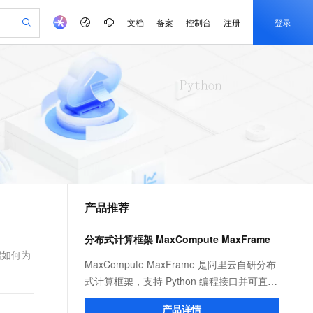
文档
备案
控制台
注册
登录
验
作计划
器
AI 活动
专业服务
服务伙伴合作计划
开发者社区
加入我们
产品动态
服务平台百炼
阿里云 OPC 创新助力计划
一站式生成采购清单，支持单品或批量购买
io：打造专属 AI 语音助手
S产品伙伴计划（繁花）
峰会
CS
造的大模型服务与应用开发平台
一句话生成原生可编辑精美 PPT 文稿
AI 生产力先锋
Al MaaS 服务伙伴赋能合作
域名
博文
Careers
至高可申请百万元
Qwen3.8-Max 模型上线
开启高性价比 AI 编程新体验
弹性可伸缩的云计算服务
Qwen-Audio-3.0-Realtime 端到端实时语音角色扮演
输入一句话想法, 轻松生成专业的 PPT
先锋实践拓展 AI 生产力的边界
Token 补贴，五大权
计划
海大会
伙伴信用分合作计划
商标
问答
社会招聘
益加速 OPC 成功
eek-V4-Pro
SS
一键部署幻兽帕鲁游戏服务器
飞天发布时刻
HOT
Open Search 向量检索版支
划
备案
电子书
校园招聘
pSeek-V4-Pro
视频创作，一键激活电商全链路生产力
稳定、安全、高性价比、高性能的云存储服务
一键购买专属联机服务器，轻松开启游戏
所见，即是所愿
持视频检索 Pipeline 功能
更多支持
划
公司注册
镜像站
视频生成
语音识别与合成
专属 QwenPaw
漫剧工坊：一站式动画创作平台
AI 实训营
HOT
应用身份服务 (IDaaS)
合作伙伴培训与认证
产品推荐
划
上云迁移
站生成，高效打造优质广告素材
全接入的云上超级电脑
从聊天伙伴进化为能主动干活的本地数字员工
快速生产连贯的高质量长漫剧
从基础到进阶，Agent 创客手把手教你
OpenClaw 管理能力上线
e-1.1-T2V
Qwen3-TTS-Flash
lScope
我要反馈
查询合作伙伴
畅细腻的高质量视频
离线语音合成大模型，多语言方言自适应，低延迟高稳定
n Alibaba Cloud ISV 合作
代维服务
建企业门户网站
10 分钟搭建微信、支付宝小程序
分布式计算框架 MaxCompute MaxFrame
MaxCompute MaxFrame 提
创新加速
ope
登录合作伙伴管理后台
我要建议
站，无忧落地极速上线
以可视化方式快速构建移动和 PC 门户网站
国内短信简单易用，安全可靠，秒级触达，全球覆盖200+国家和地区。
高效部署网站，快速应用到小程序
供自动弹性内存功能
绍如何为
e-1.1-I2V
Cosyvoice-V3-Flash
MaxCompute MaxFrame 是阿里云自研分布
安全
畅自然，细节丰富
高表现力语音合成大模型，语音克隆听感自然
我要投诉
PolarDB
式计算框架，支持 Python 编程接口并可直接
上云场景组合购
Milvus 弹性伸缩功能新增节
伴
漫剧创作，剧本、分镜、视频高效生成
100%兼容MySQL、PostgreSQL，兼容Oracle，支持集中和分布式
覆盖90%+业务场景，专享组合折扣价
点支持范围
使用 MaxCompute 计算资源及数据接口，与
2V
VPN
Fun-ASR
产品详情