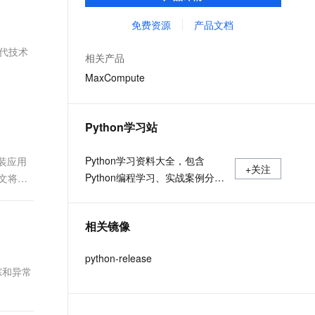
MaxCompute Notebook、镜像管理等功能共
文戏情感细腻自然，动作戏激烈拳拳到肉，实现更强表演能力
支持中英文自由切换，具备更强的噪声鲁棒性
ernetes 版 ACK
云聚AI 严选权益
AI 原生数据库服务发布
SSL 证书
同构成 MaxCompute 完整 Python 开发生
免费资源
产品文档
，一键激活高效办公新体验
理容器应用的 K8s 服务
精选AI产品，从模型到应用全链提效
Agent 数据网关
态。
堡垒机
现代技术
AI 用量加速计划
云原生数据库 PolarDB
相关产品
应用
防火墙
、识别商机，让客服更高效、服务更出色。
新老同享，达量后返
Agentic Database 发布
MaxCompute
千问办公
主机安全
NEW
的智能体编程平台
一站式AI生产力平台
Python学习站
AI 应用及服务市场
伶鹊
企业级人与Agent协作平台，接入和调度多个数字员工
智能客服平台，对话机器人、对话分析、智能外呼
Python学习资料大全，包含
安装应用
AI 应用
+关注
Python编程学习、实战案例分
本文将介
大模型服务平台百炼 - 全妙
大模型
应用创作平台
享、开发者必知词条等内容。
多模态内容创作工具，已接入 DeepSeek
自然语言处理
相关镜像
数据标注
python-release
机器学习
踪和异常
息提取
与 AI 智能体进行实时音视频通话
从文本、图片、视频中提取结构化的属性信息
构建支持视频理解的 AI 音视频实时通话应用