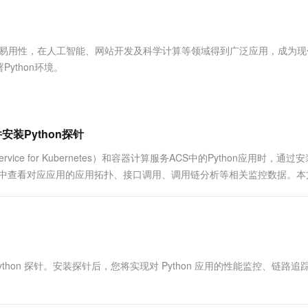
服务生态伙伴
视觉 Coding、空间感知、多模态思考等全面升级
1M上下文，专为长程任务能力而生
云工开物
企业应用
Works
Night Plan 支持 Qwen 3.8-Max
云原生大数据计算服务 MaxCompute
AI 办公
容器服务 Kub
NEW
Red Hat
30+ 款产品免费体验
Data Agent 驱动的一站式 Data+AI 开发治理平台
夜间 5 折，Qwen/Meoo/TokenPlan 客户专享
面向分析的企业级SaaS模式云数据仓库
AI智能应用
提供一站式管
科研合作
ERP
堂（旗舰版）
SUSE
简洁易用性，在人工智能、网站开发及科学计算等领域得到广泛应用，成为
智能客服
AI 应用构建
大模型原生
CRM
ython环境。
防护产品
2个月
自动承接线索
建站小程序
Qoder
大模型服务平台百炼-应用模版
OA 办公系统
HOT
NEW
面向真实软件
个人版上线、团队版降价；千问3.8-Max首发发尝鲜
丰富多元化的应用模版和解决方案
力提升
财税管理
模板建站
万有无界
大模型服务平台百炼-智能体
件安装Python探针
400电话
定制建站
的模型效果
灵活可视化地构建企业级 Agent
Service for Kubernetes）和容器计算服务ACS中的Python应用时，通过
方案
广告营销
模板小程序
可在云监控2.0中查看对应应用的应用拓扑、接口调用、调用链分析等相关监控数据。
秒悟
人工智能平台 PAI
定制小程序
云端极速 AI 
新一代 AI 视频生成模型，深度适配广告营销等场景
AI Native 的算法工程平台，一站式完成建模、训练、推理服务部署
APP 开发
建站系统
Python 探针。安装探针后，您将实现对 Python 应用的性能监控、链路追
AI 应用
10分钟微调：让0.6B模型媲美235B模
多模态数据信
型
依托云原生高可用架构,实现Dify私有化部署
用1%尺寸在特定领域达到大模型90%以上效果