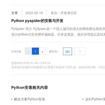
文章
2022-02-16
来自：开发者社区
Python pyspider的安装与开发
PySpider 简介 PySpider是一个国人编写的强大的网络爬
强大的WebUI支持脚本编辑器、任务监视器，项目管理器以及结果
要从200个站点(由于站点失效，不是都同时啦，同时有100+在跑吧
共有8条
<
1
>
跳转至：
GO
更新时间 2025-01-04 12:50:18
本页面内关键词为智能算法引擎基于机器学习所生成，如有任何问题，可在页
Python安装相关内容
解决方案Python安装
运行Python