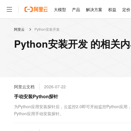
大模型
产品
解决方案
权益
定价
阿里云
Python安装开发
大模型
产品
解决方案
权益
定价
云市场
伙伴
服务
了解阿里云
精选产品
精选解决方案
普惠上云
产品定价
精选商城
成为销售伙伴
售前咨询
为什么选择阿里云
千问AI平台
Python安装开发 的相关
了解云产品的定价详情
大模型服务平台百炼
千问办公，解锁你的工作
普惠上云 官方力荐
分销伙伴
在线服务
网站建设
什么是云计算
大
大模型服务与应用平台
企业级Agent产品，直接
云服务器38元/年起，超
咨询伙伴
多端小程序
技术领先
云上成本管理
售后服务
轻量应用服务器
Agency Agents：拥
官方推荐返现计划
大模型
精选产品
精选解决方案
Salesforce 国际版订阅
稳定可靠
管理和优化成本
推荐新用户得奖励，单订单
销售伙伴合作计划
自助服务
友盟天域
安全合规
人工智能与机器学习
AI
文本生成
云数据库 RDS
HappyHorse 打造一
云工开物
无影生态合作计划
在线服务
阿里云文档
2026-07-22
观测云
分析师报告
高校专属算力普惠，学生认
计算
互联网应用开发
Qwen3.8-Max
HOT
Salesforce On Alibaba C
工单服务
手动安装Python探针
智能体时代全能旗舰模型
Tuya 物联网平台阿里云
研究报告与白皮书
人工智能平台 PAI
快速拥有专属 OpenClaw
大模
Consulting Partner 合
大数据
容器
免费试用
短信专区
一站式AI开发、训练和推
为Python应用安装探针后，云监控2.0即可开始监控Pytho
蓝凌 OA
Qwen3.7-Plus
AI 大模型销售与服务生
现代化应用
Python应用手动安装探针。
存储
天池大赛
能看、能想、能动手的多模
云解析DNS
解决方案免费试用 新老
电子合同
最高领取价值200元试用
安全
网络与CDN
AI 算法大赛
Qwen3-VL-Plus
畅捷通