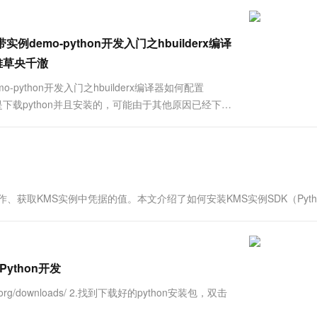
一个 AI 助手
超强辅助，Bol
即刻拥有 DeepSeek-R1 满血版
在企业官网、通讯软件中为客户提供 AI 客服
多种方案随心选，轻松解锁专属 DeepSeek
例demo-python开发入门之hbuilderx编译
优雅草央千澈
o-python开发入门之hbuilderx编译器如何配置
题 首先是下载python并且安装的，可能由于其他原因已经下载
可以看优雅草央千澈关于AI真人化教程文章，里面详...
、获取KMS实例中凭据的值。本文介绍了如何安装KMS实例SDK（Pyth
Python开发
n.org/downloads/ 2.找到下载好的python安装包，双击