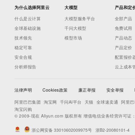
为什么选择阿里云
大模型
产品和定
什么是云计算
大模型服务平台
全部产品
全球基础设施
千问大模型
免费试用
技术领先
模型市场
产品动态
稳定可靠
产品定价
安全合规
配置报价
分析师报告
云上成本
法律声明
Cookies政策
廉正举报
安全举报
阿里巴巴集团
淘宝网
千问AI平台
天猫
全球速卖通
阿里巴
淘宝闪购
© 2009-现在 Aliyun.com 版权所有 增值电信业务经营许可证
浙公网安备 33010602009975号
浙B2-20080101-4