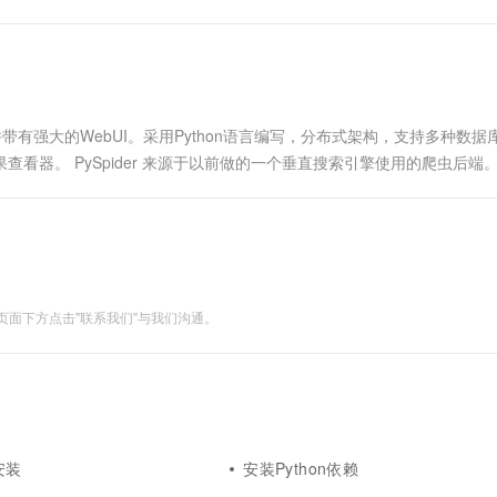
虫系统并带有强大的WebUI。采用Python语言编写，分布式架构，支持多种数
查看器。 PySpider 来源于以前做的一个垂直搜索引擎使用的爬虫后端
)采集数据，并要求在5分钟内将对.....
面下方点击"联系我们"与我们沟通。
安装
安装Python依赖