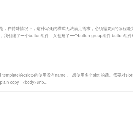
一个 AI 助手
超强辅助，Bol
即刻拥有 DeepSeek-R1 满血版
在企业官网、通讯软件中为客户提供 AI 客服
多种方案随心选，轻松解锁专属 DeepSeek
 HTML。但是，在特殊情况下，这种写死的模式无法满足需求，必须需要js的编程
我创建了一个button组件，又创建了一个button-group组件 button组
t 对用 template的<slot>的使用没有name 。 想使用多个slot 的话。需要对sl
lain copy <body>&nb...