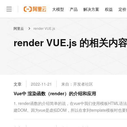
大模型
产品
解决方案
权益
定价
阿里云
render VUE.js
大模型
产品
解决方案
权益
定价
云市场
伙伴
服务
了解阿里云
精选产品
精选解决方案
普惠上云
产品定价
精选商城
成为销售伙伴
售前咨询
为什么选择阿里云
千问AI平台
render VUE.js 的相关内
了解云产品的定价详情
大模型服务平台百炼
千问办公，解锁你的工作
普惠上云 官方力荐
分销伙伴
在线服务
网站建设
什么是云计算
大
大模型服务与应用平台
企业级Agent产品，直接
云服务器38元/年起，超
咨询伙伴
多端小程序
技术领先
云上成本管理
售后服务
轻量应用服务器
Agency Agents：拥
官方推荐返现计划
大模型
精选产品
精选解决方案
Salesforce 国际版订阅
稳定可靠
管理和优化成本
推荐新用户得奖励，单订单
销售伙伴合作计划
自助服务
友盟天域
安全合规
人工智能与机器学习
AI
文本生成
云数据库 RDS
HappyHorse 打造一
云工开物
无影生态合作计划
在线服务
文章
2022-11-21
来自：开发者社区
观测云
分析师报告
高校专属算力普惠，学生认
计算
互联网应用开发
Qwen3.8-Max
HOT
Salesforce On Alibaba C
工单服务
Vue中 渲染函数（render）的介绍和应用
智能体时代全能旗舰模型
Tuya 物联网平台阿里云
研究报告与白皮书
人工智能平台 PAI
快速拥有专属 OpenClaw
大模
Consulting Partner 合
大数据
容器
免费试用
短信专区
一站式AI开发、训练和推
1. render函数的介绍简单的说，在vue中我们使用模板HTML语
蓝凌 OA
Qwen3.7-Plus
AI 大模型销售与服务生
现代化应用
建DOM。因为vue是虚拟DOM，所以在拿到template模板时也要
存储
天池大赛
能看、能想、能动手的多模
云解析DNS
解决方案免费试用 新老
电子合同
vue就免去了转译的过程。当使用render函数描述虚拟DOM时
最高领取价值200元试用
安全
网络与CDN
AI 算法大赛
Qwen3-VL-Plus
要的工具。官网上给它起了个名字....
畅捷通