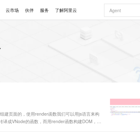
云市场
伙伴
服务
了解阿里云
AI 特惠
数据与 API
成为产品伙伴
企业增值服务
最佳实践
价格计算器
AI 场景体
基础软件
产品伙伴合
阿里云认证
市场活动
配置报价
大模型
容
自助选配和估算价格
新方式
睿译宝，AI翻译排版一步到位
智启 AI 普惠权益
产品生态集成认证中心
企业支持计划
云上春晚
域名与网站
千问官方 MaaS 平台，为开发者和 Agent 而生，新用户赠送 1 亿 + tokens 额度
Qwen Aud
AI Coding
阿里云Maa
2026 阿里云
云服务器 E
为企业打
数据集
Windows
大模型认证
模型
NEW
NEW
交付可用成果
值低价云产品抢先购
上传文档即自动完成翻译和格式还原
至高享 1亿+免费 tokens，加速 Al 应用落地
提供智能易用的域名与建站服务
智能编程，一键
安全可靠、
产品生态伙伴
专家技术服务
云上奥运之旅
弹性计算合作
阿里云中企出
手机三要素
宝塔 Linux
全部认证
价格优势
有专属领域专家
GLM-5.2：长任务时代开源旗舰模型
阿里云 OPC 创新助力计划
千问大模型
即刻拥有 DeepS
AI 电商营销
对象存储 O
大模型
产品生态伙伴工作台
企业增值服务台
云栖战略参考
云存储合作计
云栖大会
身份实名认证
CentOS
训练营
推动算力普惠，释放技术红利
最高返9万
多领域专家智能体,一键组建 AI 虚拟交付团队
快速构建应用程序和网站，即刻迈出上云第一步
至高百万元 Token 补贴，加速一人公司成长
多元化、高性能、安全可靠的大模型服务
真正可用的 1M 上下文,一次完成代码全链路开发
轻松解锁专属 Dee
从图文生成到
云上的中国
数据库合作计
活动全景
短信
Docker
图片和
站式影视创作平台
Hermes Agent，打造自进化智能体
Token Plan 模型订阅计划
数字证书管理服务（原SSL证书）
5 分钟轻松部署
AI 广告创作
无影云电脑
企业成长
NEW
信息公告
看见新力量
云网络合作计
OCR 文字识别
JAVA
证享300元代金券
可视化编排打通从文字构思到成片全链路闭环
全托管，含MySQL、PostgreSQL、SQL Server、MariaDB多引擎
自主进化，持久记忆，越用越聪明
Qwen3.8-Max 首发尝鲜，限时加量 10 倍，夜间低至2折
实现全站HTTPS，呈现可信的WEB访问
图文、视频一
随时随地安
Kimi-K3
HappyHors
NEW
魔搭 Mode
loud
服务实践
官网公告
Kimi 最新旗舰模型，长程编程与推理利器
让文字生成流
金融模力时刻
Salesforce O
版
发票查验
全能环境
Claude Code + GStack 打造工程团队
千问办公，限时限量积分加倍
Qoder
低代码高效构
AI 建站
短信服务
型
NEW
作计划
计划
创新中心
魔搭 ModelSc
健康状态
理服务
让AI从“聊天伙伴”进化为能干活的“数字员工”
安装技能 GStack，拥有专属 AI 工程团队
你的AI工作搭子，覆盖日常办公高频场景
面向真实软件的智能体编程平台
0 代码专业建
法组建页面的，使用render函数我们可以用js语言来构
客户案例
天气预报查询
操作系统
Deepseek-v4-pro
HappyHors
态合作计划
转译成VNode的函数，而用render函数构建DOM，
态智能体模型
旗舰 MoE 大模型，百万上下文与顶尖推理能力
图生视频，流
同享
万小智 AI 建站低至 15元/月
Qoder CN
AI 短剧/漫剧
云原生数据库 
快递物流查询
WordPress
成为服务伙
，vue提供一个函数，这个函数是就构建虚拟DOM所需
高校合作
点，立即开启云上创新
覆盖公网/内网、递归/权威、移动APP等全场景解析服务
送.CN域名，送备案服务码
基于千问大模型等，支持代码智能生成、研发智能问答
AI助力短剧
GLM-5.2
Wan2.7-T
Ubuntu