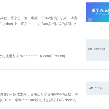
服务生态伙伴
视觉 Coding、空间感知、多模态思考等全面升级
1M上下文，专为长程任务能力而生
云工开物
企业应用
Works
Night Plan 支持 Qwen 3.8-Max
云原生大数据计算服务 MaxCompute
AI 办公
容器服务 Kub
NEW
Red Hat
30+ 款产品免费体验
Data Agent 驱动的一站式 Data+AI 开发治理平台
夜间 5 折，Qwen/Meoo/TokenPlan 客户专享
面向分析的企业级SaaS模式云数据仓库
AI智能应用
提供一站式管
科研合作
ERP
堂（旗舰版）
SUSE
术揭秘，逐个过一遍，巩固一下vue源码知识点，毕竟
智能客服
AI 应用构建
大模型原生
CRM
thub 上。正文render在 Vue实例挂载的实现 中可
防护产品
2个月
自动承接线索
vm 的 render 方法的内部逻辑，看看它是怎么实现
建站小程序
Qoder
大模型服务平台百炼-应用模版
OA 办公系统
HOT
NEW
面向真实软件
个人版上线、团队版降价；千问3.8-Max首发发尝鲜
丰富多元化的应用模版和解决方案
力提升
财税管理
模板建站
万有无界
大模型服务平台百炼-智能体
400电话
定制建站
的模型效果
灵活可视化地构建企业级 Agent
export default{ data(){ return{
方案
广告营销
模板小程序
秒悟
人工智能平台 PAI
定制小程序
云端极速 AI 
新一代 AI 视频生成模型，深度适配广告营销等场景
AI Native 的算法工程平台，一站式完成建模、训练、推理服务部署
APP 开发
建站系统
组建页面的// 除此之外，使用还可以使用render函数，用
AI 应用
10分钟微调：让0.6B模型媲美235B模
多模态数据信
虚拟DOM，拿到template模板时也要转译成VNode的函
型
依托云原生高可用架构,实现Dify私有化部署
。// 当使用render函数描述虚拟DOM时，vue提供
用1%尺寸在特定领域达到大模型90%以上效果