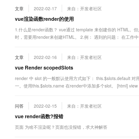
一....
10 分钟在聊天系统中增加
专有云
文章
2022-02-17
来自：开发者社区
vue渲染函数render的使用
1.什么是render函数？ vue通过 template 来创建你的
时，需要用render来创建HTML。 2.例： 遇到的问题： 在工作中，
单，就是一个可以输入type/size/icon等属性的button 此.....
文章
2022-02-16
来自：开发者社区
vue Render scopedSlots
render 中 slot 的一般默认使用方式如下： this.$slots.defaul
一。使用this.$slots.name 在render中添加多个slot。 [html] view p
问答
2022-02-15
来自：开发者社区
vue render函数?报错
页面 为啥不渲染呢？页面也没报错，求大神解答