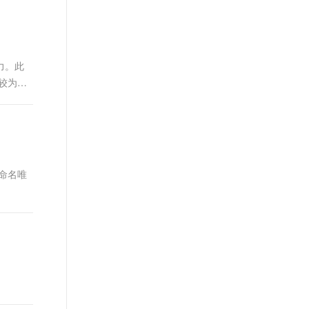
t.diy 一步搞定创意建站
构建大模型应用的安全防护体系
通过自然语言交互简化开发流程,全栈开发支持
通过阿里云安全产品对 AI 应用进行安全防护
能力。此
件较为简
ot命名唯