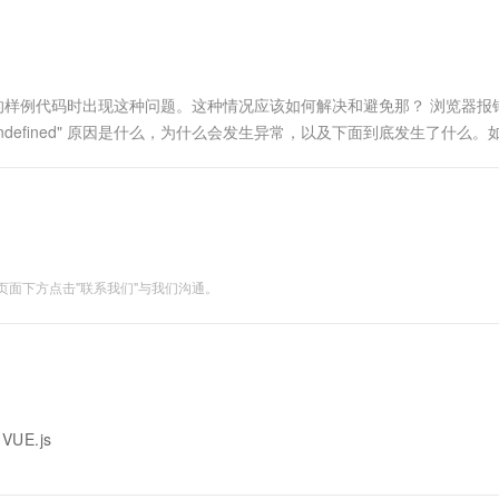
e报错 在编写vue的样例代码时出现这种问题。这种情况应该如何解决和避免那？ 浏览器
perty ‘list’ of undefined" 原因是什么，为什么会发生异常，以及下面到底发生了什
面下方点击"联系我们"与我们沟通。
 VUE.js