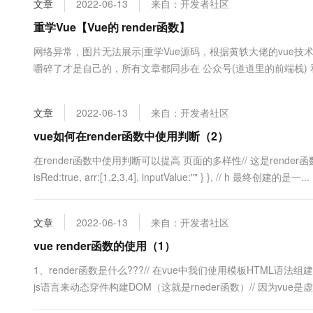
文章
2022-06-13
来自：开发者社区
大数据开发治理平台 Data
AI 产品 免费试用
网络
安全
云开发大赛
Tableau 订阅
重学Vue【Vue的 render函数】
1亿+ 大模型 tokens 和 
可观测
入门学习赛
中间件
AI空中课堂在线直播课
网络异常，图片无法展示|重学Vue源码，根据黄轶大佬的vue技
云防火墙
140+云产品 免费试用
大模型服务
嚼碎了才是自己的，所有文章都同步在 公众号(道道里的前端栈) 和 gi
上云与迁云
云原生的云上边界网络安全
产品新客免费试用，最长1
数据库
以看到 render 函数是Vue实例挂载渲染的重点，那本篇过说一下 
生态解决方案
千问AI平台-Token Plan
企业出海
大模型ACA认证体验
的。它是定义在 src/cor....
大数据计算
文章
2022-06-13
来自：开发者社区
助力企业全员 AI 认知与能
行业生态解决方案
政企业务
媒体服务
千问AI平台-模型体验
vue如何在render函数中使用判断（2）
开发者生态解决方案
在线体验全尺寸、多种模态
企业服务与云通信
在render函数中使用判断可以提高 页面的多样性// 这是render函数的使用方法 
AI 开发和 AI 应用解决
isRed:true, arr:[1,2,3,4], inputValue:"" } }, // h 最终创建的是一...
Happy 系列大模型
域名与网站
终端用户计算
文章
2022-06-13
来自：开发者社区
Serverless
vue render函数的使用（1）
大模型解决方案
1、render函数是什么???// 在vue中我们使用模板HTML语法
开发工具
快速部署 Dify，高效搭建 
js语言来动态穿件构建DOM（这就是rneder函数）// 因为vue是
迁移与运维管理
数。// 而直接使用render函数构建DOM。vue就免去了转译的过程