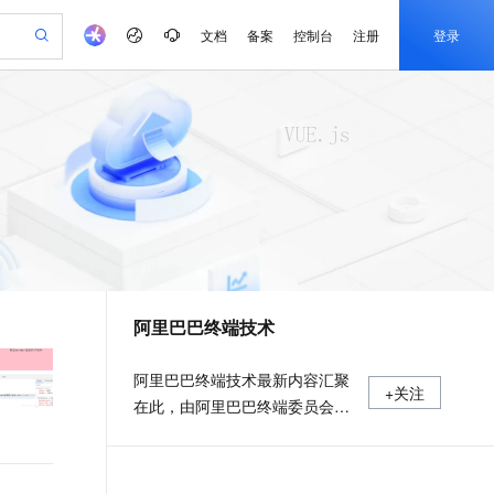
文档
备案
控制台
注册
登录
验
作计划
器
AI 活动
专业服务
服务伙伴合作计划
开发者社区
加入我们
产品动态
服务平台百炼
阿里云 OPC 创新助力计划
一站式生成采购清单，支持单品或批量购买
io：打造专属 AI 语音助手
S产品伙伴计划（繁花）
峰会
CS
造的大模型服务与应用开发平台
一句话生成原生可编辑精美 PPT 文稿
AI 生产力先锋
Al MaaS 服务伙伴赋能合作
域名
博文
Careers
至高可申请百万元
Qwen3.8-Max 模型上线
开启高性价比 AI 编程新体验
弹性可伸缩的云计算服务
Qwen-Audio-3.0-Realtime 端到端实时语音角色扮演
输入一句话想法, 轻松生成专业的 PPT
先锋实践拓展 AI 生产力的边界
Token 补贴，五大权
计划
海大会
伙伴信用分合作计划
商标
问答
社会招聘
益加速 OPC 成功
eek-V4-Pro
SS
一键部署幻兽帕鲁游戏服务器
飞天发布时刻
HOT
Open Search 向量检索版支
划
备案
电子书
校园招聘
pSeek-V4-Pro
视频创作，一键激活电商全链路生产力
稳定、安全、高性价比、高性能的云存储服务
一键购买专属联机服务器，轻松开启游戏
所见，即是所愿
持视频检索 Pipeline 功能
更多支持
划
公司注册
镜像站
视频生成
语音识别与合成
专属 QwenPaw
漫剧工坊：一站式动画创作平台
AI 实训营
HOT
应用身份服务 (IDaaS)
合作伙伴培训与认证
阿里巴巴终端技术
划
上云迁移
站生成，高效打造优质广告素材
全接入的云上超级电脑
从聊天伙伴进化为能主动干活的本地数字员工
快速生产连贯的高质量长漫剧
从基础到进阶，Agent 创客手把手教你
OpenClaw 管理能力上线
e-1.1-T2V
Qwen3-TTS-Flash
lScope
我要反馈
查询合作伙伴
畅细腻的高质量视频
离线语音合成大模型，多语言方言自适应，低延迟高稳定
n Alibaba Cloud ISV 合作
代维服务
建企业门户网站
10 分钟搭建微信、支付宝小程序
MaxCompute MaxFrame 提
阿里巴巴终端技术最新内容汇聚
+关注
创新加速
ope
登录合作伙伴管理后台
我要建议
站，无忧落地极速上线
以可视化方式快速构建移动和 PC 门户网站
国内短信简单易用，安全可靠，秒级触达，全球覆盖200+国家和地区。
高效部署网站，快速应用到小程序
供自动弹性内存功能
在此，由阿里巴巴终端委员会官
e-1.1-I2V
Cosyvoice-V3-Flash
安全
方运营。阿里巴巴终端委员会是
畅自然，细节丰富
高表现力语音合成大模型，语音克隆听感自然
我要投诉
PolarDB
上云场景组合购
Milvus 弹性伸缩功能新增节
伴
阿里集团面向前端、客户端的虚
漫剧创作，剧本、分镜、视频高效生成
100%兼容MySQL、PostgreSQL，兼容Oracle，支持集中和分布式
覆盖90%+业务场景，专享组合折扣价
点支持范围
2V
VPN
Fun-ASR
拟技术组织。我们的愿景是着眼