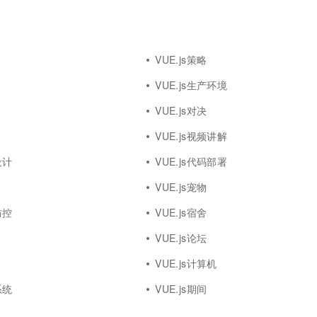
VUE.js策略
VUE.js生产环境
VUE.js对决
VUE.js视频讲解
设计
VUE.js代码部署
VUE.js宠物
防控
VUE.js宿舍
VUE.js论坛
VUE.js计算机
系统
VUE.js期间