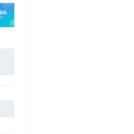
文戏情感细腻自然，动作戏激烈拳拳到肉，实现更强表演能力
支持中英文自由切换，具备更强的噪声鲁棒性
ernetes 版 ACK
用户体验前沿、技术创新引领业
云聚AI 严选权益
AI 原生数据库服务发布
SSL 证书
，一键激活高效办公新体验
理容器应用的 K8s 服务
精选AI产品，从模型到应用全链提效
Agent 数据网关
界，将面向未来，制定技术策略
堡垒机
和目标并落地执行，推动终端技
AI 用量加速计划
云原生数据库 PolarDB
应用
术发展，帮助工程师成长，打造
防火墙
、识别商机，让客服更高效、服务更出色。
新老同享，达量后返
Agentic Database 发布
顶级的终端体验。同时我们运营
千问办公
主机安全
NEW
着阿里巴巴终端域的官方公众
的智能体编程平台
一站式AI生产力平台
号：阿里巴巴终端技术，欢迎关
注。
AI 应用及服务市场
伶鹊
企业级人与Agent协作平台，接入和调度多个数字员工
智能客服平台，对话机器人、对话分析、智能外呼
AI 应用
大模型服务平台百炼 - 全妙
大模型
应用创作平台
多模态内容创作工具，已接入 DeepSeek
自然语言处理
数据标注
机器学习
息提取
与 AI 智能体进行实时音视频通话
从文本、图片、视频中提取结构化的属性信息
构建支持视频理解的 AI 音视频实时通话应用