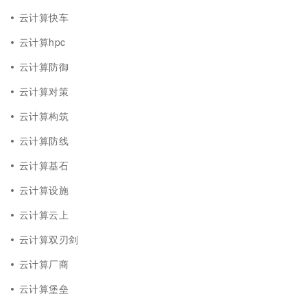
云计算快车
云计算hpc
云计算防御
云计算对策
云计算构筑
云计算防线
云计算基石
云计算设施
云计算云上
云计算双刃剑
云计算厂商
云计算堡垒