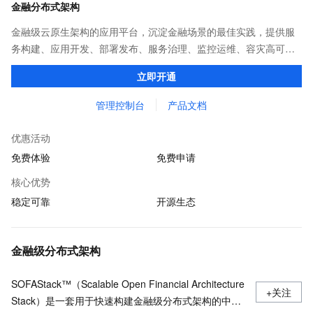
金融分布式架构
金融级云原生架构的应用平台，沉淀金融场景的最佳实践，提供服
务构建、应用开发、部署发布、服务治理、监控运维、容灾高可用
等全栈式解决方案，兼容Dubbo、Spring Cloud等微服务运行环
立即开通
境，助力客户各类应用轻松转型分布式架构
管理控制台
产品文档
优惠活动
免费体验
免费申请
核心优势
稳定可靠
开源生态
金融级分布式架构
SOFAStack™（Scalable Open Financial Architecture
+关注
Stack）是一套用于快速构建金融级分布式架构的中间