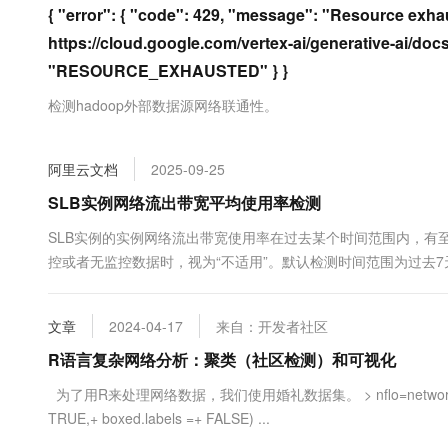
{ "error": { "code": 429, "message": "Resource exhaus
大数据开发治理平台 Data
AI 产品 免费试用
网络
安全
云开发大赛
Tableau 订阅
1亿+ 大模型 tokens 和 
https://cloud.google.com/vertex-ai/generative-ai/docs
可观测
入门学习赛
中间件
AI空中课堂在线直播课
"RESOURCE_EXHAUSTED" } }
云防火墙
140+云产品 免费试用
大模型服务
上云与迁云
云原生的云上边界网络安全
产品新客免费试用，最长1
数据库
检测hadoop外部数据源网络联通性。
生态解决方案
千问AI平台-Token Plan
企业出海
大模型ACA认证体验
大数据计算
助力企业全员 AI 认知与能
行业生态解决方案
阿里云文档
2025-09-25
政企业务
媒体服务
千问AI平台-模型体验
SLB实例网络流出带宽平均使用率检测
开发者生态解决方案
在线体验全尺寸、多种模态
企业服务与云通信
SLB实例的实例网络流出带宽使用率在过去某个时间范围内，有至
AI 开发和 AI 应用解决
Happy 系列大模型
控或者无监控数据时，视为“不适用”。默认检测时间范围为过去
域名与网站
量建议开通企业云监控，企业云监控计费情况请参考云监控计费
终端用户计算
文章
2024-04-17
来自：开发者社区
Serverless
大模型解决方案
R语言复杂网络分析：聚类（社区检测）和可视化
开发工具
为了用R来处理网络数据，我们使用婚礼数据集。 > nflo=network(flo,direct
快速部署 Dify，高效搭建 
TRUE,+ boxed.labels =+ FALSE) ...
迁移与运维管理