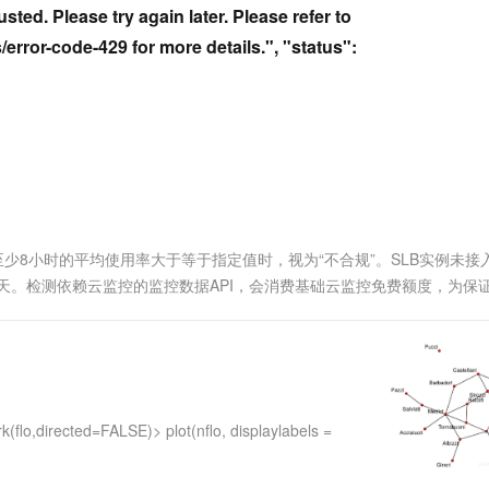
服务生态伙伴
视觉 Coding、空间感知、多模态思考等全面升级
1M上下文，专为长程任务能力而生
云工开物
ted. Please try again later. Please refer to
企业应用
Works
Night Plan 支持 Qwen 3.8-Max
云原生大数据计算服务 MaxCompute
AI 办公
容器服务 Kub
NEW
Red Hat
30+ 款产品免费体验
Data Agent 驱动的一站式 Data+AI 开发治理平台
夜间 5 折，Qwen/Meoo/TokenPlan 客户专享
面向分析的企业级SaaS模式云数据仓库
AI智能应用
提供一站式管
/error-code-429 for more details.", "status":
科研合作
ERP
堂（旗舰版）
SUSE
智能客服
AI 应用构建
大模型原生
CRM
防护产品
2个月
自动承接线索
建站小程序
Qoder
大模型服务平台百炼-应用模版
OA 办公系统
HOT
NEW
面向真实软件
个人版上线、团队版降价；千问3.8-Max首发发尝鲜
丰富多元化的应用模版和解决方案
力提升
财税管理
模板建站
万有无界
大模型服务平台百炼-智能体
400电话
定制建站
的模型效果
灵活可视化地构建企业级 Agent
少8小时的平均使用率大于等于指定值时，视为“不合规”。SLB实例未接
方案
广告营销
模板小程序
秒悟
人工智能平台 PAI
7天。检测依赖云监控的监控数据API，会消费基础云监控免费额度，为保
定制小程序
云端极速 AI 
新一代 AI 视频生成模型，深度适配广告营销等场景
AI Native 的算法工程平台，一站式完成建模、训练、推理服务部署
说明。
APP 开发
建站系统
ed=FALSE)> plot(nflo, displaylabels =
AI 应用
10分钟微调：让0.6B模型媲美235B模
多模态数据信
型
依托云原生高可用架构,实现Dify私有化部署
用1%尺寸在特定领域达到大模型90%以上效果