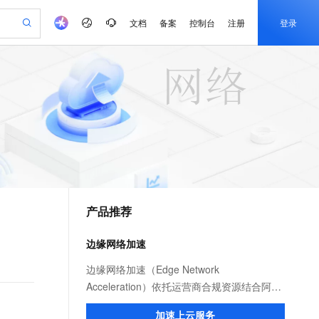
文档
备案
控制台
注册
登录
验
作计划
器
AI 活动
专业服务
服务伙伴合作计划
开发者社区
加入我们
产品动态
服务平台百炼
阿里云 OPC 创新助力计划
一站式生成采购清单，支持单品或批量购买
可编辑精美 PPT 文稿
S产品伙伴计划（繁花）
峰会
CS
造的大模型服务与应用开发平台
Agency Agents：拥有专属领域专家
AI 生产力先锋
Al MaaS 服务伙伴赋能合作
域名
博文
Careers
至高可申请百万元
Qwen3.8-Max 模型上线
 轻松生成专业的 PPT
开启高性价比 AI 编程新体验
弹性可伸缩的云计算服务
先锋实践拓展 AI 生产力的边界
多领域专家智能体,一键组建 AI 虚拟交付团队
Token 补贴，五大权
计划
海大会
伙伴信用分合作计划
商标
问答
社会招聘
益加速 OPC 成功
帕鲁游戏服务器
SS
HappyHorse 打造一站式影视创作平台
飞天发布时刻
HOT
Open Search 向量检索版支
划
备案
电子书
校园招聘
联机服务器，轻松开启游戏
视频创作，一键激活电商全链路生产力
稳定、安全、高性价比、高性能的云存储服务
所见，即是所愿
持视频检索 Pipeline 功能
可视化编排打通从文字构思到成片全链路闭环
更多支持
划
公司注册
镜像站
视频生成
语音识别与合成
 智能体与工作流应用
漫剧工坊：一站式动画创作平台
AI 实训营
应用身份服务 (IDaaS)
合作伙伴培训与认证
产品推荐
划
上云迁移
站生成，高效打造优质广告素材
全接入的云上超级电脑
通过阿里云百炼高效搭建AI应用,助力高效开发
快速生产连贯的高质量长漫剧
从基础到进阶，Agent 创客手把手教你
OpenClaw 管理能力上线
e-1.1-T2V
Qwen3-TTS-Flash
lScope
我要反馈
查询合作伙伴
畅细腻的高质量视频
离线语音合成大模型，多语言方言自适应，低延迟高稳定
n Alibaba Cloud ISV 合作
代维服务
建企业门户网站
10 分钟搭建微信、支付宝小程序
边缘网络加速
MaxCompute MaxFrame 提
创新加速
ope
登录合作伙伴管理后台
我要建议
站，无忧落地极速上线
以可视化方式快速构建移动和 PC 门户网站
国内短信简单易用，安全可靠，秒级触达，全球覆盖200+国家和地区。
高效部署网站，快速应用到小程序
供自动弹性内存功能
e-1.1-I2V
Cosyvoice-V3-Flash
边缘网络加速（Edge Network
安全
畅自然，细节丰富
高表现力语音合成大模型，语音克隆听感自然
我要投诉
PolarDB
Acceleration）依托运营商合规资源结合阿里
上云场景组合购
Milvus 弹性伸缩功能新增节
伴
漫剧创作，剧本、分镜、视频高效生成
100%兼容MySQL、PostgreSQL，兼容Oracle，支持集中和分布式
覆盖90%+业务场景，专享组合折扣价
点支持范围
云服务优势，为用户提供稳定安全、高速、
2V
VPN
Fun-ASR
加速上云服务