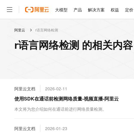
大模型
产品
解决方案
权益
定价
阿里云
r语言网络检测
大模型
产品
解决方案
权益
定价
云市场
伙伴
服务
了解阿里云
精选产品
精选解决方案
普惠上云
产品定价
精选商城
成为销售伙伴
售前咨询
为什么选择阿里云
千问AI平台
r语言网络检测 的相关内容
了解云产品的定价详情
大模型服务平台百炼
睿译宝，AI翻译排版一
普惠上云 官方力荐
分销伙伴
在线服务
网站建设
什么是云计算
大
大模型服务与应用平台
上传文档即自动完成翻译和
云服务器38元/年起，超
咨询伙伴
多端小程序
技术领先
云上成本管理
售后服务
轻量应用服务器
GLM-5.2：长任务时代
官方推荐返现计划
大模型
精选产品
精选解决方案
Salesforce 国际版订阅
稳定可靠
管理和优化成本
推荐新用户得奖励，单订单
销售伙伴合作计划
自助服务
友盟天域
安全合规
人工智能与机器学习
AI
文本生成
云数据库 RDS
Hermes Agent，打造
云工开物
无影生态合作计划
在线服务
阿里云文档
2026-02-11
观测云
分析师报告
自主进化，持久记忆，越用
高校专属算力普惠，学生认
计算
互联网应用开发
Qwen3.8-Max
HOT
Salesforce On Alibaba C
工单服务
使用SDK在通话前检测网络质量-视频直播-阿里云
智能体时代全能旗舰模型
Tuya 物联网平台阿里云
研究报告与白皮书
人工智能平台 PAI
快速拥有专属 OpenClaw
大模
Consulting Partner 合
大数据
容器
免费试用
短信专区
一站式AI开发、训练和推
本文将为您介绍如何在通话前进行网络质量检测。
蓝凌 OA
Qwen3.7-Plus
AI 大模型销售与服务生
现代化应用
存储
天池大赛
能看、能想、能动手的多模
云解析DNS
解决方案免费试用 新老
电子合同
最高领取价值200元试用
安全
阿里云文档
网络与CDN
2026-01-23
AI 算法大赛
Qwen3-VL-Plus
畅捷通