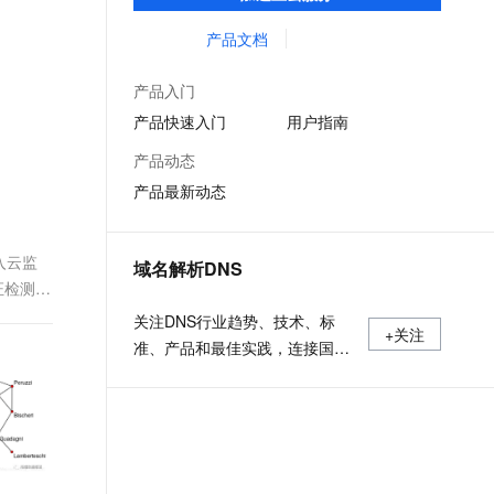
低时延的网络传输，解决客户不同站点的连
文戏情感细腻自然，动作戏激烈拳拳到肉，实现更强表演能力
支持中英文自由切换，具备更强的噪声鲁棒性
ernetes 版 ACK
云聚AI 严选权益
AI 原生数据库服务发布
SSL 证书
接、组网、数据安全传输、业务质量保障问
产品文档
，一键激活高效办公新体验
理容器应用的 K8s 服务
精选AI产品，从模型到应用全链提效
Agent 数据网关
题。
堡垒机
AI 用量加速计划
云原生数据库 PolarDB
产品入门
应用
防火墙
、识别商机，让客服更高效、服务更出色。
新老同享，达量后返
Agentic Database 发布
产品快速入门
用户指南
千问办公
主机安全
NEW
产品动态
的智能体编程平台
一站式AI生产力平台
产品最新动态
AI 应用及服务市场
伶鹊
企业级人与Agent协作平台，接入和调度多个数字员工
智能客服平台，对话机器人、对话分析、智能外呼
AI 应用
入云监
域名解析DNS
大模型服务平台百炼 - 全妙
证检测质
大模型
应用创作平台
多模态内容创作工具，已接入 DeepSeek
关注DNS行业趋势、技术、标
自然语言处理
+关注
准、产品和最佳实践，连接国内
数据标注
外相关技术社群信息，追踪业内
DNS产品动态，加强信息共享，
机器学习
欢迎大家关注、推荐和投稿。
息提取
与 AI 智能体进行实时音视频通话
从文本、图片、视频中提取结构化的属性信息
构建支持视频理解的 AI 音视频实时通话应用