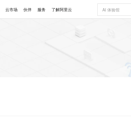
云市场
伙伴
服务
了解阿里云
AI 特惠
数据与 API
成为产品伙伴
企业增值服务
最佳实践
价格计算器
AI 场景体
基础软件
产品伙伴合
阿里云认证
市场活动
配置报价
大模型
自助选配和估算价格
步到位
智启 AI 普惠权益
产品生态集成认证中心
企业支持计划
云上春晚
域名与网站
Qwen Audio：打造专属 AI 语音助手
千问官方 MaaS 平台，为开发者和 Agent 而生，新用户赠送 1 亿 + tokens 额度
一句话生成原生
AI Coding
阿里云Maa
2026 阿里云
云服务器 E
为企业打
数据集
Windows
大模型认证
模型
NEW
NEW
格式还原
值低价云产品抢先购
至高享 1亿+免费 tokens，加速 Al 应用落地
提供智能易用的域名与建站服务
Qwen-Audio-3.0-Realtime 端到端实时语音角色扮演
输入一句话想法,
智能编程，一键
安全可靠、
产品生态伙伴
专家技术服务
云上奥运之旅
弹性计算合作
阿里云中企出
手机三要素
宝塔 Linux
全部认证
价格优势
开源旗舰模型
即刻拥有 DeepSeek-V4-Pro
阿里云 OPC 创新助力计划
千问大模型
一键部署幻兽
AI 电商营销
对象存储 O
大模型
产品生态伙伴工作台
企业增值服务台
云栖战略参考
云存储合作计
云栖大会
身份实名认证
CentOS
训练营
推动算力普惠，释放技术红利
最高返9万
真正可用的 1M 上下文,一次完成代码全链路开发
快速构建应用程序和网站，即刻迈出上云第一步
轻松解锁专属 DeepSeek-V4-Pro
至高百万元 Token 补贴，加速一人公司成长
多元化、高性能、安全可靠的大模型服务
一键购买专属
从图文生成到
云上的中国
数据库合作计
活动全景
短信
Docker
图片和
自进化智能体
5 分钟轻松部署专属 QwenPaw
Token Plan 模型订阅计划
数字证书管理服务（原SSL证书）
高效搭建 AI
AI 广告创作
无影云电脑
企业成长
NEW
HOT
信息公告
看见新力量
云网络合作计
OCR 文字识别
JAVA
越聪明
证享300元代金券
全托管，含MySQL、PostgreSQL、SQL Server、MariaDB多引擎
Qwen3.8-Max 首发尝鲜，限时加量 10 倍，夜间低至2折
实现全站HTTPS，呈现可信的WEB访问
从聊天伙伴进化为能主动干活的本地数字员工
图文、视频一
随时随地安
Kimi-K3
HappyHors
NEW
魔搭 Mode
loud
服务实践
官网公告
Kimi 最新旗舰模型，长程编程与推理利器
让文字生成流
金融模力时刻
Salesforce O
版
发票查验
全能环境
Claude Code + GStack 打造工程团队
千问办公，限时限量积分加倍
Qoder
低代码高效构
AI 建站
短信服务
型
NEW
作计划
计划
创新中心
魔搭 ModelSc
健康状态
理服务
让AI从“聊天伙伴”进化为能干活的“数字员工”
安装技能 GStack，拥有专属 AI 工程团队
你的AI工作搭子，覆盖日常办公高频场景
面向真实软件的智能体编程平台
0 代码专业建
客户案例
天气预报查询
操作系统
Deepseek-v4-pro
HappyHors
态合作计划
态智能体模型
旗舰 MoE 大模型，百万上下文与顶尖推理能力
图生视频，流
同享
万小智 AI 建站低至 15元/月
Qoder CN
AI 短剧/漫剧
云原生数据库 
快递物流查询
WordPress
成为服务伙
高校合作
点，立即开启云上创新
覆盖公网/内网、递归/权威、移动APP等全场景解析服务
送.CN域名，送备案服务码
基于千问大模型等，支持代码智能生成、研发智能问答
AI助力短剧
GLM-5.2
Wan2.7-T
Ubuntu