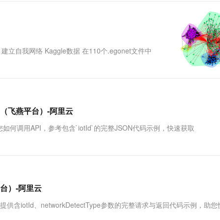
一个 AI 助手
超强辅助，Bol
即刻拥有 DeepSeek-R1 满血版
在企业官网、通讯软件中为客户提供 AI 客服
多种方案随心选，轻松解锁专属 DeepSeek
我网络 Kaggle数据 在110个.egonet文件中
台（飞燕平台）-阿里云
用API，参考包含`iotId`的完整JSON代码示例，快速获取
台）-阿里云
otId、networkDetectType参数的完整请求与返回代码示例，助