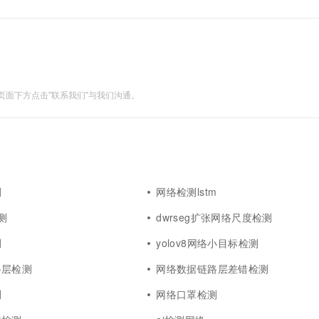
面下方点击"联系我们"与我们沟通。
测
网络检测lstm
测
dwrseg扩张网络尺度检测
测
yolov8网络小目标检测
路层检测
网络数据链路层差错检测
测
网络口罩检测