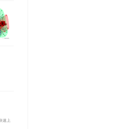
t.diy 一步搞定创意建站
构建大模型应用的安全防护体系
通过自然语言交互简化开发流程,全栈开发支持
通过阿里云安全产品对 AI 应用进行安全防护
您快速上