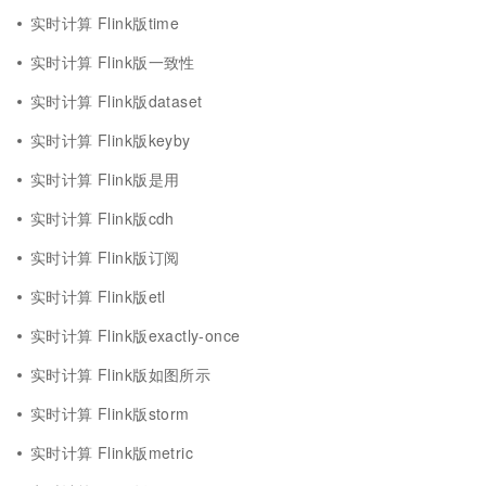
实时计算 Flink版time
实时计算 Flink版一致性
实时计算 Flink版dataset
实时计算 Flink版keyby
实时计算 Flink版是用
实时计算 Flink版cdh
实时计算 Flink版订阅
实时计算 Flink版etl
实时计算 Flink版exactly-once
实时计算 Flink版如图所示
实时计算 Flink版storm
实时计算 Flink版metric