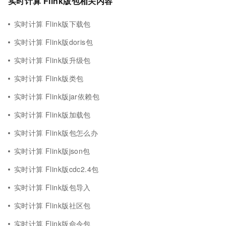
实时计算 Flink版包相关内容
实时计算 Flink版下载包
实时计算 Flink版doris包
实时计算 Flink版升级包
实时计算 Flink版类包
实时计算 Flink版jar依赖包
实时计算 Flink版加载包
实时计算 Flink版包怎么办
实时计算 Flink版json包
实时计算 Flink版cdc2.4包
实时计算 Flink版包导入
实时计算 Flink版社区包
实时计算 Flink版命令包