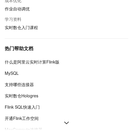
成本优化
作业自动调优
学习资料
实时数仓入门课程
热门帮助文档
什么是阿里云实时计算Flink版
MySQL
支持哪些连接器
实时数仓Hologres
Flink SQL快速入门
开通Flink工作空间
MaxCompute连接器