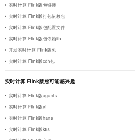
实时计算 Flink版包链接
实时计算 Flink版打包依赖包
实时计算 Flink版包配置文件
实时计算 Flink版包依赖lib
开发实时计算 Flink版包
实时计算 Flink版cdh包
实时计算 Flink版您可能感兴趣
实时计算 Flink版agents
实时计算 Flink版ai
实时计算 Flink版hana
实时计算 Flink版k8s