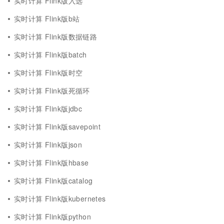
实时计算 Flink版入选
实时计算 Flink版b站
实时计算 Flink版数据链路
实时计算 Flink版batch
实时计算 Flink版时空
实时计算 Flink版死循环
实时计算 Flink版jdbc
实时计算 Flink版savepoint
实时计算 Flink版json
实时计算 Flink版hbase
实时计算 Flink版catalog
实时计算 Flink版kubernetes
实时计算 Flink版python