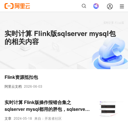
实时计算 Flink版sqlserver mysql包
的相关内容
Flink资源抵扣包
阿里云文档
2026-06-03
实时计算 Flink版操作报错合集之
sqlserver mysql都用的胖包，sqlserver
的成功了，mysql报这个错如何解决
文章
2024-05-18
来自：开发者社区