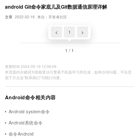
android Git命令家底儿及Git数据通信原理详解
文章
2022-02-16
来自：开发者社区
<
1
>
1 / 1
更新时间 2024-05-19 12:06:06
本页面内关键词为智能算法引擎基于机器学习所生成，如有任何问题，可在页
面下方点击"联系我们"与我们沟通。
Android命令相关内容
Android system命令
Android系统命令
命令Android