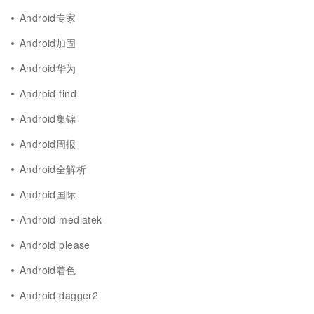
Android专家
Android加固
Android华为
Android find
Android集锦
Android周报
Android全解析
Android国际
Android mediatek
Android please
Android着色
Android dagger2