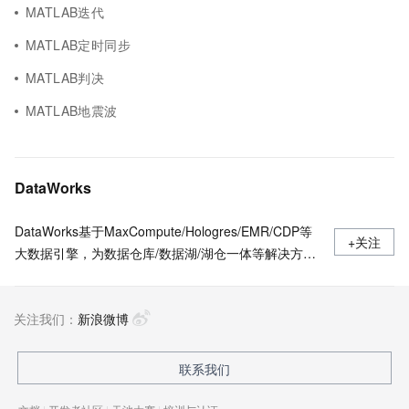
MATLAB迭代
MATLAB定时同步
MATLAB判决
MATLAB地震波
DataWorks
DataWorks基于MaxCompute/Hologres/EMR/CDP等
+关注
大数据引擎，为数据仓库/数据湖/湖仓一体等解决方案
提供统一的全链路大数据开发治理平台。作为阿里巴巴
数据中台的建设者，DataWorks从2009年起不断沉淀
关注我们：
阿里巴巴大数据建设方法论，同时与数万名政务/金融/
新浪微博
零售/互联网/能源/制造等客户携手，助力产业数字化升
级。
联系我们