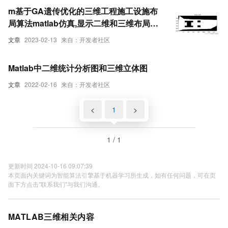
m基于GA遗传优化的三维工程施工设施布
局算法matlab仿真,显示二维和三维布局优
化效果
文章
2023-02-13
来自：开发者社区
Matlab中二维统计分析图和三维立体图
文章
2022-02-16
来自：开发者社区
<
1
>
1 / 1
更新时间 2024-10-16 09:07:39
本页面内关键词为智能算法引擎基于机器学习所生成，如有任何问题，可在页
面下方点击"联系我们"与我们沟通。
MATLAB三维相关内容