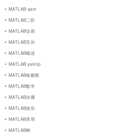
MATLAB qam
MATLAB二阶
MATLAB交易
MATLAB互补
MATLAB概述
MATLAB yalmip
MATLAB核极限
MATLAB数学
MATLAB步骤
MATLAB效应
MATLAB库塔
MATLAB树