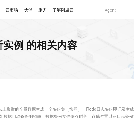
云市场
伙伴
服务
了解阿里云
AI 特惠
数据与 API
成为产品伙伴
企业增值服务
最佳实践
价格计算器
AI 场景体
基础软件
产品伙伴合
阿里云认证
市场活动
配置报价
大模型
监听实例 的相关内容
自助选配和估算价格
步到位
智启 AI 普惠权益
产品生态集成认证中心
企业支持计划
云上春晚
域名与网站
Qwen Audio：打造专属 AI 语音助手
千问官方 MaaS 平台，为开发者和 Agent 而生，新用户赠送 1 亿 + tokens 额度
一句话生成原生
AI Coding
阿里云Maa
2026 阿里云
云服务器 E
为企业打
数据集
Windows
大模型认证
模型
NEW
NEW
格式还原
值低价云产品抢先购
至高享 1亿+免费 tokens，加速 Al 应用落地
提供智能易用的域名与建站服务
Qwen-Audio-3.0-Realtime 端到端实时语音角色扮演
输入一句话想法,
智能编程，一键
安全可靠、
产品生态伙伴
专家技术服务
云上奥运之旅
弹性计算合作
阿里云中企出
手机三要素
宝塔 Linux
全部认证
价格优势
开源旗舰模型
即刻拥有 DeepSeek-V4-Pro
阿里云 OPC 创新助力计划
千问大模型
一键部署幻兽
AI 电商营销
对象存储 O
大模型
产品生态伙伴工作台
企业增值服务台
云栖战略参考
云存储合作计
云栖大会
身份实名认证
CentOS
训练营
推动算力普惠，释放技术红利
最高返9万
真正可用的 1M 上下文,一次完成代码全链路开发
快速构建应用程序和网站，即刻迈出上云第一步
轻松解锁专属 DeepSeek-V4-Pro
至高百万元 Token 补贴，加速一人公司成长
多元化、高性能、安全可靠的大模型服务
一键购买专属
从图文生成到
云上的中国
数据库合作计
活动全景
短信
Docker
图片和
自进化智能体
5 分钟轻松部署专属 QwenPaw
Token Plan 模型订阅计划
数字证书管理服务（原SSL证书）
高效搭建 AI
AI 广告创作
无影云电脑
企业成长
NEW
HOT
信息公告
看见新力量
云网络合作计
OCR 文字识别
JAVA
越聪明
证享300元代金券
全托管，含MySQL、PostgreSQL、SQL Server、MariaDB多引擎
Qwen3.8-Max 首发尝鲜，限时加量 10 倍，夜间低至2折
实现全站HTTPS，呈现可信的WEB访问
从聊天伙伴进化为能主动干活的本地数字员工
图文、视频一
随时随地安
Kimi-K3
HappyHors
NEW
魔搭 Mode
loud
服务实践
官网公告
Kimi 最新旗舰模型，长程编程与推理利器
让文字生成流
金融模力时刻
Salesforce O
版
发票查验
全能环境
Claude Code + GStack 打造工程团队
千问办公，限时限量积分加倍
Qoder
低代码高效构
AI 建站
短信服务
型
NEW
作计划
计划
创新中心
魔搭 ModelSc
健康状态
理服务
让AI从“聊天伙伴”进化为能干活的“数字员工”
安装技能 GStack，拥有专属 AI 工程团队
你的AI工作搭子，覆盖日常办公高频场景
面向真实软件的智能体编程平台
0 代码专业建
时间点上集群的全量数据生成一个备份集（快照），Redo日志备份即记录生
客户案例
天气预报查询
操作系统
Deepseek-v4-pro
HappyHors
态合作计划
，如数据自动备份的频率、数据备份文件保存时长、存储位置以及日志备份
态智能体模型
旗舰 MoE 大模型，百万上下文与顶尖推理能力
图生视频，流
同享
万小智 AI 建站低至 15元/月
Qoder CN
AI 短剧/漫剧
云原生数据库 
快递物流查询
WordPress
成为服务伙
高校合作
点，立即开启云上创新
覆盖公网/内网、递归/权威、移动APP等全场景解析服务
送.CN域名，送备案服务码
基于千问大模型等，支持代码智能生成、研发智能问答
AI助力短剧
GLM-5.2
Wan2.7-T
Ubuntu