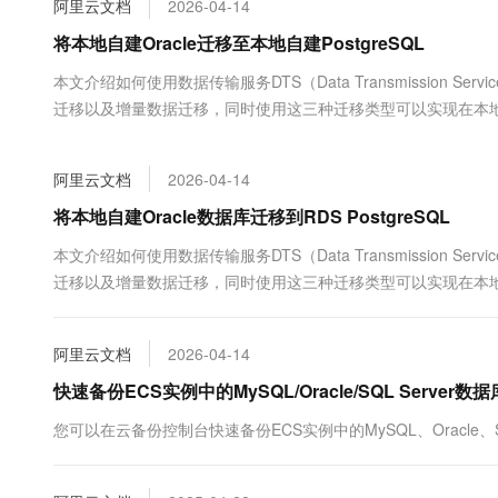
阿里云文档
2026-04-14
大数据开发治理平台 Data
AI 产品 免费试用
网络
安全
云开发大赛
Tableau 订阅
将本地自建Oracle迁移至本地自建PostgreSQL
1亿+ 大模型 tokens 和 
可观测
入门学习赛
中间件
AI空中课堂在线直播课
本文介绍如何使用数据传输服务DTS（Data Transmission Se
云防火墙
140+云产品 免费试用
大模型服务
迁移以及增量数据迁移，同时使用这三种迁移类型可以实现在本地应
上云与迁云
云原生的云上边界网络安全
产品新客免费试用，最长1
数据库
生态解决方案
千问AI平台-Token Plan
企业出海
大模型ACA认证体验
大数据计算
阿里云文档
2026-04-14
助力企业全员 AI 认知与能
行业生态解决方案
政企业务
媒体服务
千问AI平台-模型体验
将本地自建Oracle数据库迁移到RDS PostgreSQL
开发者生态解决方案
在线体验全尺寸、多种模态
企业服务与云通信
本文介绍如何使用数据传输服务DTS（Data Transmission Ser
AI 开发和 AI 应用解决
迁移以及增量数据迁移，同时使用这三种迁移类型可以实现在本地应
Happy 系列大模型
域名与网站
终端用户计算
阿里云文档
2026-04-14
Serverless
快速备份ECS实例中的MySQL/Oracle/SQL Server数据
大模型解决方案
您可以在云备份控制台快速备份ECS实例中的MySQL、Oracle
开发工具
快速部署 Dify，高效搭建 
迁移与运维管理