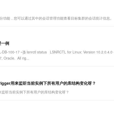
一个 AI 助手
超强辅助，Bol
即刻拥有 DeepSeek-R1 满血版
在企业官网、通讯软件中为客户提供 AI 客服
多种方案随心选，轻松解锁专属 DeepSeek
融合了DAS部分功能，您可以通过其中的会话管理功能查看目标集群的会话统计信息。
理一例
 lsnrctl status LSNRCTL for Linux: Version 10.2.0.4.0 
Oracle. All rig...
trigger用来监听当前实例下所有用户的库结构变化呀？
ger用来监听当前实例下所有用户的库结构变化呀？