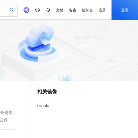
文档
备案
控制台
注册
登录
验
作计划
器
AI 活动
专业服务
服务伙伴合作计划
开发者社区
加入我们
产品动态
服务平台百炼
阿里云 OPC 创新助力计划
一站式生成采购清单，支持单品或批量购买
可编辑精美 PPT 文稿
S产品伙伴计划（繁花）
峰会
CS
造的大模型服务与应用开发平台
Agency Agents：拥有专属领域专家
AI 生产力先锋
Al MaaS 服务伙伴赋能合作
域名
博文
Careers
至高可申请百万元
Qwen3.8-Max 模型上线
 轻松生成专业的 PPT
开启高性价比 AI 编程新体验
弹性可伸缩的云计算服务
先锋实践拓展 AI 生产力的边界
多领域专家智能体,一键组建 AI 虚拟交付团队
Token 补贴，五大权
计划
海大会
伙伴信用分合作计划
商标
问答
社会招聘
益加速 OPC 成功
帕鲁游戏服务器
SS
HappyHorse 打造一站式影视创作平台
飞天发布时刻
HOT
Open Search 向量检索版支
划
备案
电子书
校园招聘
联机服务器，轻松开启游戏
视频创作，一键激活电商全链路生产力
稳定、安全、高性价比、高性能的云存储服务
所见，即是所愿
持视频检索 Pipeline 功能
可视化编排打通从文字构思到成片全链路闭环
更多支持
划
公司注册
镜像站
视频生成
语音识别与合成
 智能体与工作流应用
漫剧工坊：一站式动画创作平台
AI 实训营
应用身份服务 (IDaaS)
合作伙伴培训与认证
相关镜像
划
上云迁移
站生成，高效打造优质广告素材
全接入的云上超级电脑
通过阿里云百炼高效搭建AI应用,助力高效开发
快速生产连贯的高质量长漫剧
从基础到进阶，Agent 创客手把手教你
OpenClaw 管理能力上线
e-1.1-T2V
Qwen3-TTS-Flash
lScope
我要反馈
查询合作伙伴
畅细腻的高质量视频
离线语音合成大模型，多语言方言自适应，低延迟高稳定
n Alibaba Cloud ISV 合作
代维服务
建企业门户网站
10 分钟搭建微信、支付宝小程序
oracle
MaxCompute MaxFrame 提
创新加速
ope
登录合作伙伴管理后台
我要建议
站，无忧落地极速上线
以可视化方式快速构建移动和 PC 门户网站
国内短信简单易用，安全可靠，秒级触达，全球覆盖200+国家和地区。
高效部署网站，快速应用到小程序
供自动弹性内存功能
成备份集
e-1.1-I2V
Cosyvoice-V3-Flash
文件保
安全
畅自然，细节丰富
高表现力语音合成大模型，语音克隆听感自然
我要投诉
PolarDB
上云场景组合购
Milvus 弹性伸缩功能新增节
伴
漫剧创作，剧本、分镜、视频高效生成
100%兼容MySQL、PostgreSQL，兼容Oracle，支持集中和分布式
覆盖90%+业务场景，专享组合折扣价
点支持范围
2V
VPN
Fun-ASR