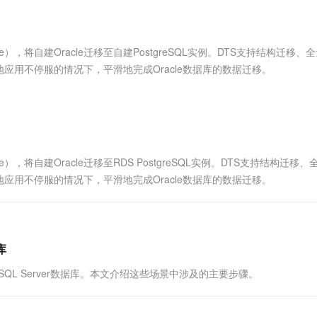
服务生态伙伴
视觉 Coding、空间感知、多模态思考等全面升级
1M上下文，专为长程任务能力而生
云工开物
企业应用
Works
Night Plan 支持 Qwen 3.8-Max
云原生大数据计算服务 MaxCompute
AI 办公
容器服务 Kub
NEW
Red Hat
30+ 款产品免费体验
Data Agent 驱动的一站式 Data+AI 开发治理平台
夜间 5 折，Qwen/Meoo/TokenPlan 客户专享
面向分析的企业级SaaS模式云数据仓库
AI智能应用
提供一站式管
科研合作
ERP
堂（旗舰版）
SUSE
rvice），将自建Oracle迁移至自建PostgreSQL实例。DTS支持结构迁移、
智能客服
AI 应用构建
大模型原生
CRM
用不停服的情况下，平滑地完成Oracle数据库的数据迁移。
防护产品
2个月
自动承接线索
建站小程序
Qoder
大模型服务平台百炼-应用模版
OA 办公系统
HOT
NEW
面向真实软件
个人版上线、团队版降价；千问3.8-Max首发发尝鲜
丰富多元化的应用模版和解决方案
力提升
财税管理
模板建站
万有无界
大模型服务平台百炼-智能体
400电话
定制建站
的模型效果
灵活可视化地构建企业级 Agent
vice），将自建Oracle迁移至RDS PostgreSQL实例。DTS支持结构迁移
方案
广告营销
模板小程序
用不停服的情况下，平滑地完成Oracle数据库的数据迁移。
秒悟
人工智能平台 PAI
定制小程序
云端极速 AI 
新一代 AI 视频生成模型，深度适配广告营销等场景
AI Native 的算法工程平台，一站式完成建模、训练、推理服务部署
APP 开发
建站系统
库
、SQL Server数据库。本文介绍这些场景中涉及的主要步骤。
AI 应用
10分钟微调：让0.6B模型媲美235B模
多模态数据信
型
依托云原生高可用架构,实现Dify私有化部署
用1%尺寸在特定领域达到大模型90%以上效果