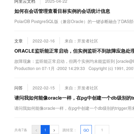
阿里云文档
2025-04-22
10 分钟在聊天系统中增加
专有云
如何在会话管理查看目标实例的会话统计信息
PolarDB PostgreSQL版（兼容Oracle）的一键诊断
文章
2022-02-16
来自：开发者社区
ORACLE监听能正常启动，但实例监听不到故障应急处
故障现象：监听能正常启动，但两个实例均未能监听到 [oracle@L-DB-100-17 ~]$
Production on 07-1月 -2002 14:29:33 Copyright (c) 1991, 2007, 
问答
2022-02-15
来自：开发者社区
请问我如何能像oracle一样，在pg中创建一个db级别的
请问我如何能像oracle一样，在pg中创建一个db级别的trig
共有7条
<
1
>
跳转至：
GO