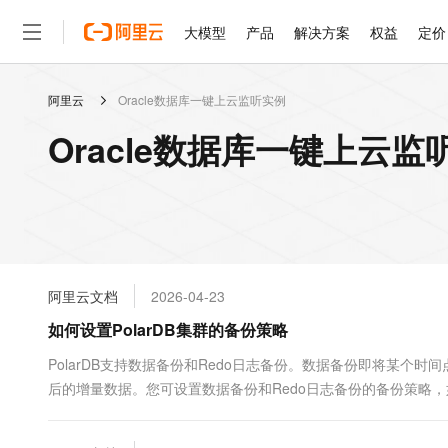
大模型
产品
解决方案
权益
定价
阿里云
Oracle数据库一键上云监听实例
大模型
产品
解决方案
权益
定价
云市场
伙伴
服务
了解阿里云
精选产品
精选解决方案
普惠上云
产品定价
精选商城
成为销售伙伴
售前咨询
为什么选择阿里云
千问AI平台
Oracle数据库一键上云
了解云产品的定价详情
大模型服务平台百炼
睿译宝，AI翻译排版一
普惠上云 官方力荐
分销伙伴
在线服务
网站建设
什么是云计算
大
大模型服务与应用平台
上传文档即自动完成翻译和
云服务器38元/年起，超
咨询伙伴
多端小程序
技术领先
云上成本管理
售后服务
轻量应用服务器
GLM-5.2：长任务时代
官方推荐返现计划
大模型
精选产品
精选解决方案
Salesforce 国际版订阅
稳定可靠
管理和优化成本
推荐新用户得奖励，单订单
销售伙伴合作计划
自助服务
友盟天域
安全合规
人工智能与机器学习
AI
文本生成
云数据库 RDS
Hermes Agent，打造
云工开物
无影生态合作计划
在线服务
阿里云文档
2026-04-23
观测云
分析师报告
自主进化，持久记忆，越用
高校专属算力普惠，学生认
计算
互联网应用开发
Qwen3.8-Max
HOT
Salesforce On Alibaba C
工单服务
如何设置PolarDB集群的备份策略
智能体时代全能旗舰模型
Tuya 物联网平台阿里云
研究报告与白皮书
人工智能平台 PAI
快速拥有专属 OpenClaw
大模
Consulting Partner 合
大数据
容器
免费试用
短信专区
一站式AI开发、训练和推
PolarDB支持数据备份和Redo日志备份。数据备份即将某个
蓝凌 OA
Qwen3.7-Plus
AI 大模型销售与服务生
现代化应用
后的增量数据。您可设置数据备份和Redo日志备份的备份策略
存储
天池大赛
能看、能想、能动手的多模
云解析DNS
解决方案免费试用 新老
电子合同
存时长等。
最高领取价值200元试用
安全
网络与CDN
AI 算法大赛
Qwen3-VL-Plus
畅捷通