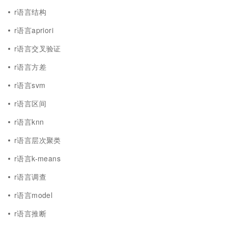
r语言结构
r语言apriori
r语言交叉验证
r语言方差
r语言svm
r语言区间
r语言knn
r语言层次聚类
r语言k-means
r语言调查
r语言model
r语言推断