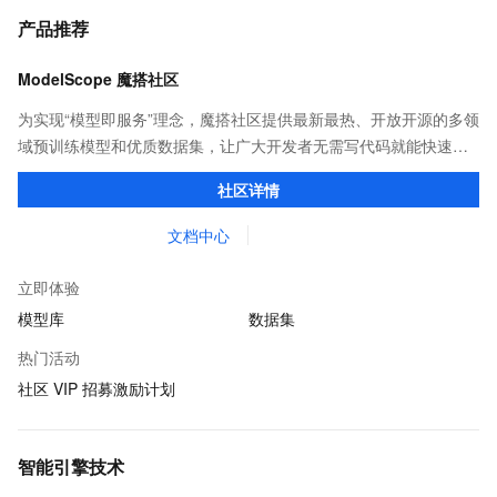
产品推荐
ModelScope 魔搭社区
为实现“模型即服务”理念，魔搭社区提供最新最热、开放开源的多领
域预训练模型和优质数据集，让广大开发者无需写代码就能快速体
验模型效果；同时提供抽象编程接口及SDK，对模型进行二次开
社区详情
发，真正让模型应用到不同的场景中。
文档中心
立即体验
模型库
数据集
热门活动
社区 VIP 招募激励计划
智能引擎技术