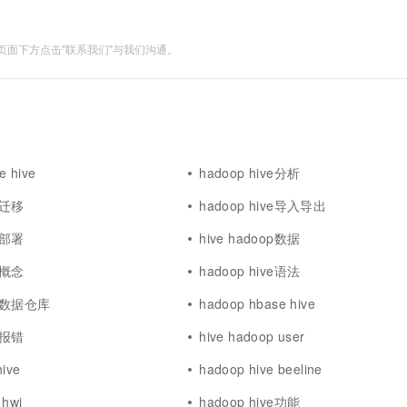
一个 AI 助手
超强辅助，Bol
即刻拥有 DeepSeek-R1 满血版
在企业官网、通讯软件中为客户提供 AI 客服
多种方案随心选，轻松解锁专属 DeepSeek
面下方点击"联系我们"与我们沟通。
e hive
hadoop hive分析
ve迁移
hadoop hive导入导出
ve部署
hive hadoop数据
ve概念
hadoop hive语法
op数据仓库
hadoop hbase hive
ve报错
hive hadoop user
ive
hadoop hive beeline
 hwi
hadoop hive功能