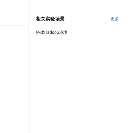
t.diy 一步搞定创意建站
构建大模型应用的安全防护体系
通过自然语言交互简化开发流程,全栈开发支持
通过阿里云安全产品对 AI 应用进行安全防护
相关实验场景
更多
搭建Hadoop环境