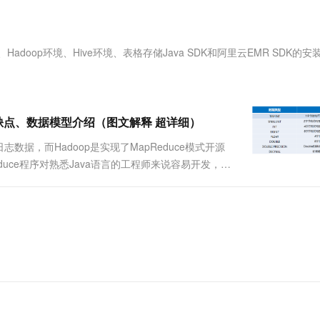
服务生态伙伴
视觉 Coding、空间感知、多模态思考等全面升级
1M上下文，专为长程任务能力而生
云工开物
企业应用
Works
Night Plan 支持 Qwen 3.8-Max
云原生大数据计算服务 MaxCompute
AI 办公
容器服务 Kub
NEW
Red Hat
30+ 款产品免费体验
Data Agent 驱动的一站式 Data+AI 开发治理平台
夜间 5 折，Qwen/Meoo/TokenPlan 客户专享
面向分析的企业级SaaS模式云数据仓库
AI智能应用
提供一站式管
科研合作
ERP
堂（旗舰版）
SUSE
Hadoop环境、Hive环境、表格存储Java SDK和阿里云EMR SDK的安
智能客服
AI 应用构建
大模型原生
CRM
防护产品
2个月
自动承接线索
建站小程序
Qoder
大模型服务平台百炼-应用模版
OA 办公系统
HOT
NEW
面向真实软件
个人版上线、团队版降价；千问3.8-Max首发发尝鲜
丰富多元化的应用模版和解决方案
力提升
财税管理
模板建站
、优缺点、数据模型介绍（图文解释 超详细）
万有无界
大模型服务平台百炼-智能体
400电话
定制建站
的日志数据，而Hadoop是实现了MapReduce模式开源
的模型效果
灵活可视化地构建企业级 Agent
uce程序对熟悉Java语言的工程师来说容易开发，但
方案
广告营销
模板小程序
计一种使用SQL语言对日志数据查询分析的工具，而
秒悟
人工智能平台 PAI
定制小程序
云端极速 AI 
新一代 AI 视频生成模型，深度适配广告营销等场景
AI Native 的算法工程平台，一站式完成建模、训练、推理服务部署
APP 开发
建站系统
AI 应用
10分钟微调：让0.6B模型媲美235B模
多模态数据信
型
依托云原生高可用架构,实现Dify私有化部署
用1%尺寸在特定领域达到大模型90%以上效果