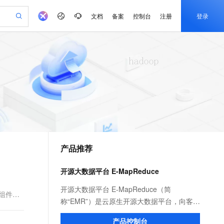
文档
备案
控制台
注册
登录
验
作计划
器
AI 活动
专业服务
服务伙伴合作计划
开发者社区
加入我们
产品动态
服务平台百炼
阿里云 OPC 创新助力计划
一站式生成采购清单，支持单品或批量购买
可编辑精美 PPT 文稿
S产品伙伴计划（繁花）
峰会
CS
造的大模型服务与应用开发平台
Agency Agents：拥有专属领域专家
AI 生产力先锋
Al MaaS 服务伙伴赋能合作
域名
博文
Careers
PolarDB Agentic Database
至高可申请百万元
 轻松生成专业的 PPT
开启高性价比 AI 编程新体验
弹性可伸缩的云计算服务
先锋实践拓展 AI 生产力的边界
发布
多领域专家智能体,一键组建 AI 虚拟交付团队
Token 补贴，五大权
计划
海大会
伙伴信用分合作计划
商标
问答
社会招聘
益加速 OPC 成功
帕鲁游戏服务器
SS
HappyHorse 打造一站式影视创作平台
飞天发布时刻
HOT
秒悟 Meoo CLI 支持一键部
划
备案
电子书
校园招聘
联机服务器，轻松开启游戏
视频创作，一键激活电商全链路生产力
稳定、安全、高性价比、高性能的云存储服务
所见，即是所愿
署项目至阿里云账号
可视化编排打通从文字构思到成片全链路闭环
更多支持
划
公司注册
镜像站
视频生成
语音识别与合成
 智能体与工作流应用
漫剧工坊：一站式动画创作平台
AI 实训营
Flink OSS 支持
合作伙伴培训与认证
产品推荐
划
上云迁移
站生成，高效打造优质广告素材
全接入的云上超级电脑
通过阿里云百炼高效搭建AI应用,助力高效开发
快速生产连贯的高质量长漫剧
从基础到进阶，Agent 创客手把手教你
AssumeRole 角色自定义
e-1.1-T2V
Qwen3-TTS-Flash
lScope
我要反馈
查询合作伙伴
畅细腻的高质量视频
离线语音合成大模型，多语言方言自适应，低延迟高稳定
n Alibaba Cloud ISV 合作
代维服务
建企业门户网站
10 分钟搭建微信、支付宝小程序
开源大数据平台 E-MapReduce
百炼 Qwen3.7-Flash 系列模
创新加速
ope
登录合作伙伴管理后台
我要建议
站，无忧落地极速上线
以可视化方式快速构建移动和 PC 门户网站
国内短信简单易用，安全可靠，秒级触达，全球覆盖200+国家和地区。
高效部署网站，快速应用到小程序
型发布
e-1.1-I2V
Cosyvoice-V3-Flash
开源大数据平台 E-MapReduce（简
p组件在
安全
畅自然，细节丰富
高表现力语音合成大模型，语音克隆听感自然
我要投诉
PolarDB
称“EMR”）是云原生开源大数据平台，向客户
上云场景组合购
伴
Qoder CN V1.7.0 发布
漫剧创作，剧本、分镜、视频高效生成
100%兼容MySQL、PostgreSQL，兼容Oracle，支持集中和分布式
覆盖90%+业务场景，专享组合折扣价
提供简单易集成的Hadoop、Hive、Spark、
2V
VPN
Fun-ASR
产品控制台