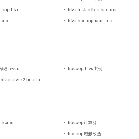
doop hive
hive instantiate hadoop
 conf
hive hadoop user root
e概念hiveql
hadoop hive案例
 hiveserver2 beeline
a_home
hadoop计算源
hadoop增删改查