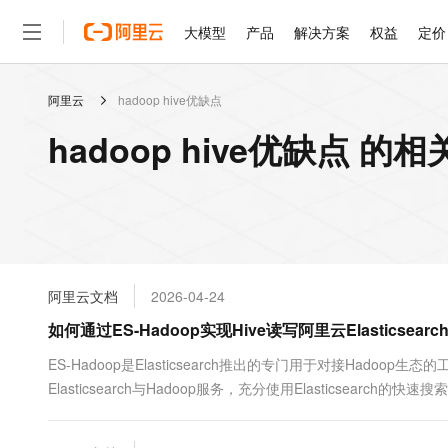
大模型
产品
解决方案
权益
定价
阿里云
hadoop hive优缺点
大模型
产品
解决方案
权益
定价
云市场
伙伴
服务
了解阿里云
精选产品
精选解决方案
普惠上云
产品定价
精选商城
成为销售伙伴
售前咨询
为什么选择阿里云
千问AI平台
hadoop hive优缺点 的
了解云产品的定价详情
大模型服务平台百炼
睿译宝，AI翻译排版一
普惠上云 官方力荐
分销伙伴
在线服务
网站建设
什么是云计算
大
大模型服务与应用平台
上传文档即自动完成翻译和
云服务器38元/年起，超
咨询伙伴
多端小程序
技术领先
云上成本管理
售后服务
轻量应用服务器
GLM-5.2：长任务时代
官方推荐返现计划
大模型
精选产品
精选解决方案
Salesforce 国际版订阅
稳定可靠
管理和优化成本
推荐新用户得奖励，单订单
销售伙伴合作计划
自助服务
友盟天域
安全合规
人工智能与机器学习
AI
文本生成
云数据库 RDS
Hermes Agent，打造
云工开物
无影生态合作计划
在线服务
阿里云文档
2026-04-24
观测云
分析师报告
自主进化，持久记忆，越用
高校专属算力普惠，学生认
计算
互联网应用开发
Qwen3.8-Max
HOT
Salesforce On Alibaba C
工单服务
如何通过ES-Hadoop实现Hive读写阿里云Elasticsearc
智能体时代全能旗舰模型
Tuya 物联网平台阿里云
研究报告与白皮书
人工智能平台 PAI
快速拥有专属 OpenClaw
大模
Consulting Partner 合
大数据
容器
免费试用
短信专区
一站式AI开发、训练和推
ES-Hadoop是Elasticsearch推出的专门用于对接Hadoop生
蓝凌 OA
Qwen3.7-Plus
AI 大模型销售与服务生
现代化应用
Elasticsearch与Hadoop服务，充分使用Elasticsear
存储
天池大赛
能看、能想、能动手的多模
云解析DNS
解决方案免费试用 新老
电子合同
Hive上进行Elasticsearch数据的查询和写入，帮助您将...
最高领取价值200元试用
安全
网络与CDN
AI 算法大赛
Qwen3-VL-Plus
畅捷通