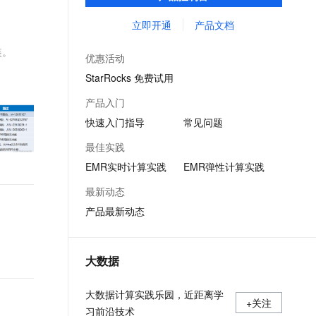
Flink、Presto、ClickHouse、StarRocks、
文戏情感细腻自然，动作戏激烈拳拳到肉，实现更强表演能力
支持中英文自由切换，具备更强的噪声鲁棒性
ernetes 版 ACK
云聚AI 严选权益
云安全中心 AI BAS 智能自动
SSL 证书
Delta、Hudi等开源大数据计算和存储引擎服
立即开通
产品文档
，一键激活高效办公新体验
理容器应用的 K8s 服务
精选AI产品，从模型到应用全链提效
化模拟渗透攻击产品发布
务。
堡垒机
装。
AI 用量加速计划
DataWorks ChatBI 会话支持
优惠活动
应用
防火墙
、识别商机，让客服更高效、服务更出色。
新老同享，达量后返
上传临时文件分析
StarRocks 免费试用
千问办公
主机安全
NEW
产品入门
的智能体编程平台
一站式AI生产力平台
快速入门指导
常见问题
AI 应用及服务市场
伶鹊
最佳实践
企业级人与Agent协作平台，接入和调度多个数字员工
智能客服平台，对话机器人、对话分析、智能外呼
AI 应用
EMR实时计算实践
EMR弹性计算实践
大模型服务平台百炼 - 全妙
大模型
最新动态
应用创作平台
多模态内容创作工具，已接入 DeepSeek
产品最新动态
自然语言处理
数据标注
大数据
机器学习
息提取
与 AI 智能体进行实时音视频通话
大数据计算实践乐园，近距离学
从文本、图片、视频中提取结构化的属性信息
构建支持视频理解的 AI 音视频实时通话应用
+关注
习前沿技术