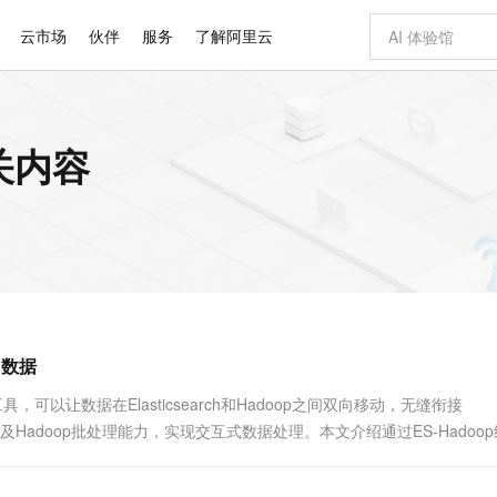
云市场
伙伴
服务
了解阿里云
AI 特惠
数据与 API
成为产品伙伴
企业增值服务
最佳实践
价格计算器
AI 场景体
基础软件
产品伙伴合
阿里云认证
市场活动
配置报价
大模型
相关内容
自助选配和估算价格
步到位
智启 AI 普惠权益
产品生态集成认证中心
企业支持计划
云上春晚
域名与网站
Qwen Audio：打造专属 AI 语音助手
千问官方 MaaS 平台，为开发者和 Agent 而生，新用户赠送 1 亿 + tokens 额度
一句话生成原生
AI Coding
阿里云Maa
2026 阿里云
云服务器 E
为企业打
数据集
Windows
大模型认证
模型
NEW
NEW
格式还原
值低价云产品抢先购
至高享 1亿+免费 tokens，加速 Al 应用落地
提供智能易用的域名与建站服务
Qwen-Audio-3.0-Realtime 端到端实时语音角色扮演
输入一句话想法,
智能编程，一键
安全可靠、
产品生态伙伴
专家技术服务
云上奥运之旅
弹性计算合作
阿里云中企出
手机三要素
宝塔 Linux
全部认证
价格优势
开源旗舰模型
即刻拥有 DeepSeek-V4-Pro
阿里云 OPC 创新助力计划
千问大模型
一键部署幻兽
AI 电商营销
对象存储 O
大模型
产品生态伙伴工作台
企业增值服务台
云栖战略参考
云存储合作计
云栖大会
身份实名认证
CentOS
训练营
推动算力普惠，释放技术红利
最高返9万
真正可用的 1M 上下文,一次完成代码全链路开发
快速构建应用程序和网站，即刻迈出上云第一步
轻松解锁专属 DeepSeek-V4-Pro
至高百万元 Token 补贴，加速一人公司成长
多元化、高性能、安全可靠的大模型服务
一键购买专属
从图文生成到
云上的中国
数据库合作计
活动全景
短信
Docker
图片和
自进化智能体
5 分钟轻松部署专属 QwenPaw
Token Plan 模型订阅计划
数字证书管理服务（原SSL证书）
高效搭建 AI
AI 广告创作
无影云电脑
企业成长
NEW
HOT
信息公告
看见新力量
云网络合作计
OCR 文字识别
JAVA
越聪明
证享300元代金券
全托管，含MySQL、PostgreSQL、SQL Server、MariaDB多引擎
Qwen3.8-Max 首发尝鲜，限时加量 10 倍，夜间低至2折
实现全站 HTTPS，呈现可信的 Web 访问
从聊天伙伴进化为能主动干活的本地数字员工
图文、视频一
随时随地安
Kimi-K3
HappyHors
NEW
魔搭 Mode
loud
服务实践
官网公告
h数据
Kimi 最新旗舰模型，长程编程与推理利器
让文字生成流
金融模力时刻
Salesforce O
版
发票查验
全能环境
Claude Code + GStack 打造工程团队
千问办公，限时限量积分加倍
Qoder
低代码高效构
AI 建站
短信服务
型
NEW
作计划
计划
创新中心
魔搭 ModelSc
健康状态
理服务
让AI从“聊天伙伴”进化为能干活的“数字员工”
安装技能 GStack，拥有专属 AI 工程团队
你的AI工作搭子，覆盖日常办公高频场景
面向真实软件的智能体编程平台
0 代码专业建
态的工具，可以让数据在Elasticsearch和Hadoop之间双向移动，无缝衔接
客户案例
天气预报查询
操作系统
Deepseek-v4-pro
HappyHors
态合作计划
ch的快速搜索及Hadoop批处理能力，实现交互式数据处理。本文介绍通过ES-Hadoo
态智能体模型
旗舰 MoE 大模型，百万上下文与顶尖推理能力
图生视频，流
同享
万小智 AI 建站低至 15元/月
Qoder CN
AI 短剧/漫剧
云原生数据库 
快递物流查询
WordPress
成为服务伙
高校合作
点，立即开启云上创新
覆盖公网/内网、递归/权威、移动APP等全场景解析服务
送.CN域名，送备案服务码
基于千问大模型等，支持代码智能生成、研发智能问答
AI助力短剧
GLM-5.2
Wan2.7-T
Ubuntu