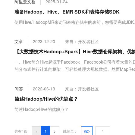
阿里云文档
2025-01-24
大数据开发治理平台 Data
AI 产品 免费试用
网络
安全
云开发大赛
Tableau 订阅
准备Hadoop、Hive、EMR SDK和表格存储SDK
1亿+ 大模型 tokens 和 
可观测
入门学习赛
中间件
AI空中课堂在线直播课
使用Hive/HadoopMR来访问表格存储中的表前，您需要完成JDK、
云防火墙
140+云产品 免费试用
大模型服务
上云与迁云
云原生的云上边界网络安全
产品新客免费试用，最长1
数据库
生态解决方案
千问AI平台-Token Plan
文章
2023-12-20
来自：开发者社区
企业出海
大模型ACA认证体验
大数据计算
助力企业全员 AI 认知与能
行业生态解决方案
【大数据技术Hadoop+Spark】Hive数据仓库架构
政企业务
媒体服务
千问AI平台-模型体验
开发者生态解决方案
一、Hive简介Hive起源于Facebook，Facebook公司有着大量
在线体验全尺寸、多种模态
企业服务与云通信
的分布式并行计算的框架，可轻松处理大规模数据。然而MapRed
AI 开发和 AI 应用解决
对于其他语言使用者则难度较大。因此Facebook开发团队想设
Happy 系列大模型
域名与网站
Hive就诞生于此，只要懂SQL语言，....
问答
2022-06-13
来自：开发者社区
终端用户计算
简述Hadoop/Hive的优缺点？
Serverless
大模型解决方案
简述Hadoop/Hive的优缺点？
开发工具
快速部署 Dify，高效搭建 
迁移与运维管理
共有4条
<
1
>
跳转至：
GO