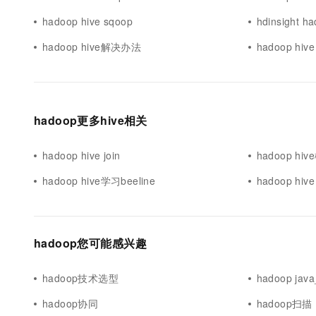
hadoop hive sqoop
hdinsight ha
hadoop hive解决办法
hadoop hive
hadoop更多hive相关
hadoop hive join
hadoop hiv
hadoop hive学习beeline
hadoop hive
hadoop您可能感兴趣
hadoop技术选型
hadoop jav
hadoop协同
hadoop扫描