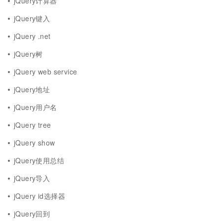
jQuery计算器
jQuery键入
jQuery .net
jQuery树
jQuery web service
jQuery地址
jQuery用户名
jQuery tree
jQuery show
jQuery使用总结
jQuery导入
jQuery id选择器
jQuery回到