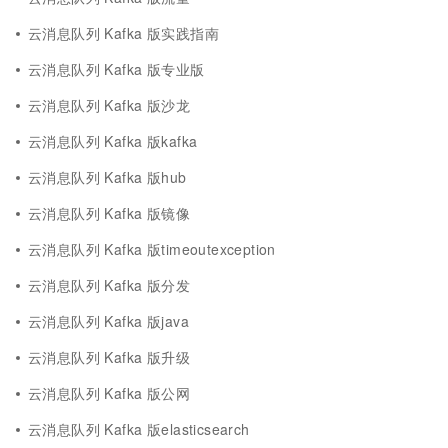
云消息队列 Kafka 版实践指南
云消息队列 Kafka 版专业版
云消息队列 Kafka 版沙龙
云消息队列 Kafka 版kafka
云消息队列 Kafka 版hub
云消息队列 Kafka 版镜像
云消息队列 Kafka 版timeoutexception
云消息队列 Kafka 版分发
云消息队列 Kafka 版java
云消息队列 Kafka 版升级
云消息队列 Kafka 版公网
云消息队列 Kafka 版elasticsearch