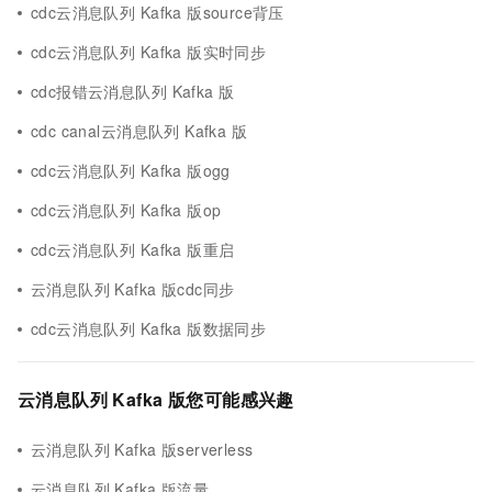
cdc云消息队列 Kafka 版source背压
cdc云消息队列 Kafka 版实时同步
cdc报错云消息队列 Kafka 版
cdc canal云消息队列 Kafka 版
cdc云消息队列 Kafka 版ogg
cdc云消息队列 Kafka 版op
cdc云消息队列 Kafka 版重启
云消息队列 Kafka 版cdc同步
cdc云消息队列 Kafka 版数据同步
云消息队列 Kafka 版您可能感兴趣
云消息队列 Kafka 版serverless
云消息队列 Kafka 版流量