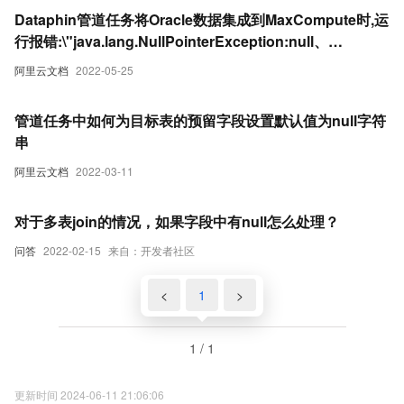
Dataphin管道任务将Oracle数据集成到MaxCompute时,运
行报错:\"java.lang.NullPointerException:null、
[DlinkTrans-字段计算
阿里云文档
2022-05-25
_1]ERRORDlinkTaskPluginCollector-脏数据\"
管道任务中如何为目标表的预留字段设置默认值为null字符
串
阿里云文档
2022-03-11
对于多表join的情况，如果字段中有null怎么处理？
问答
2022-02-15
来自：开发者社区
<
1
>
1 / 1
更新时间 2024-06-11 21:06:06