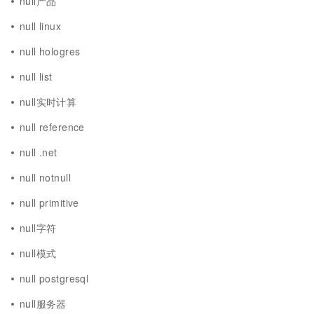
null产品
null linux
null hologres
null list
null实时计算
null reference
null .net
null notnull
null primitive
null字符
null模式
null postgresql
null服务器