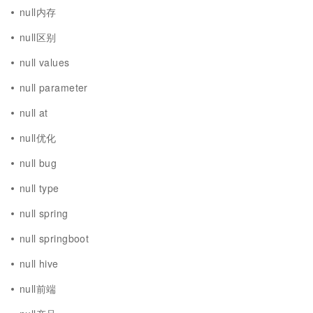
null内存
null区别
null values
null parameter
null at
null优化
null bug
null type
null spring
null springboot
null hive
null前端