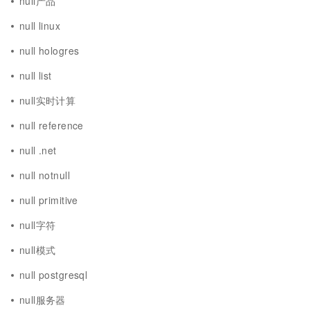
null产品
null linux
null hologres
null list
null实时计算
null reference
null .net
null notnull
null primitive
null字符
null模式
null postgresql
null服务器