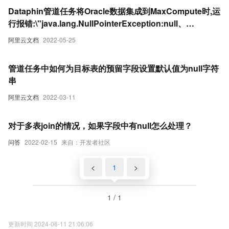
Dataphin管道任务将Oracle数据集成到MaxCompute时,运
行报错:\"java.lang.NullPointerException:null、
[DlinkTrans-字段计算
阿里云文档
2022-05-25
_1]ERRORDlinkTaskPluginCollector-脏数据\"
管道任务中如何为目标表的预留字段设置默认值为null字符
串
阿里云文档
2022-03-11
对于多表join的情况，如果字段中有null怎么处理？
问答
2022-02-15
来自：开发者社区
<
1
>
1 / 1
更新时间 2024-06-11 21:06:06