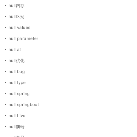
null内存
null区别
null values
null parameter
null at
null优化
null bug
null type
null spring
null springboot
null hive
null前端