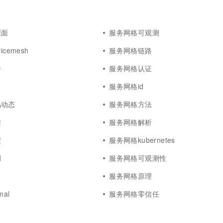
一个 AI 助手
超强辅助，Bol
即刻拥有 DeepSeek-R1 满血版
在企业官网、通讯软件中为客户提供 AI 客服
多种方案随心选，轻松解锁专属 DeepSeek
据面
服务网格可观测
icemesh
服务网格链路
合
服务网格认证
m
服务网格id
品动态
服务网格方法
架
服务网格解析
型
服务网格kubernetes
例
服务网格可观测性
服务网格原理
al
服务网格零信任