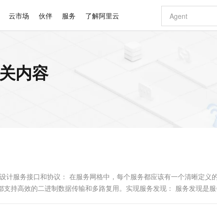
云市场
伙伴
服务
了解阿里云
AI 特惠
数据与 API
成为产品伙伴
企业增值服务
最佳实践
价格计算器
AI 场景体
基础软件
产品伙伴合
阿里云认证
市场活动
配置报价
大模型
的相关内容
自助选配和估算价格
新方式
睿译宝，AI翻译排版一步到位
智启 AI 普惠权益
产品生态集成认证中心
企业支持计划
云上春晚
域名与网站
千问官方 MaaS 平台，为开发者和 Agent 而生，新用户赠送 1 亿 + tokens 额度
Qwen Aud
AI Coding
阿里云Maa
2026 阿里云
云服务器 E
为企业打
数据集
Windows
大模型认证
模型
NEW
NEW
交付可用成果
值低价云产品抢先购
上传文档即自动完成翻译和格式还原
至高享 1亿+免费 tokens，加速 Al 应用落地
提供智能易用的域名与建站服务
智能编程，一键
安全可靠、
产品生态伙伴
专家技术服务
云上奥运之旅
弹性计算合作
阿里云中企出
手机三要素
宝塔 Linux
全部认证
价格优势
有专属领域专家
GLM-5.2：长任务时代开源旗舰模型
阿里云 OPC 创新助力计划
千问大模型
即刻拥有 DeepS
AI 电商营销
对象存储 O
大模型
产品生态伙伴工作台
企业增值服务台
云栖战略参考
云存储合作计
云栖大会
身份实名认证
CentOS
训练营
推动算力普惠，释放技术红利
最高返9万
多领域专家智能体,一键组建 AI 虚拟交付团队
快速构建应用程序和网站，即刻迈出上云第一步
至高百万元 Token 补贴，加速一人公司成长
多元化、高性能、安全可靠的大模型服务
真正可用的 1M 上下文,一次完成代码全链路开发
轻松解锁专属 Dee
从图文生成到
云上的中国
数据库合作计
活动全景
短信
Docker
图片和
站式影视创作平台
Hermes Agent，打造自进化智能体
Token Plan 模型订阅计划
数字证书管理服务（原SSL证书）
5 分钟轻松部署
AI 广告创作
无影云电脑
企业成长
NEW
信息公告
看见新力量
云网络合作计
OCR 文字识别
JAVA
证享300元代金券
可视化编排打通从文字构思到成片全链路闭环
全托管，含MySQL、PostgreSQL、SQL Server、MariaDB多引擎
自主进化，持久记忆，越用越聪明
Qwen3.8-Max 首发尝鲜，限时加量 10 倍，夜间低至2折
实现全站HTTPS，呈现可信的WEB访问
图文、视频一
随时随地安
Kimi-K3
HappyHors
NEW
魔搭 Mode
loud
服务实践
官网公告
Kimi 最新旗舰模型，长程编程与推理利器
让文字生成流
金融模力时刻
Salesforce O
版
发票查验
全能环境
Claude Code + GStack 打造工程团队
千问办公，限时限量积分加倍
Qoder
低代码高效构
AI 建站
短信服务
型
NEW
作计划
计划
创新中心
魔搭 ModelSc
健康状态
理服务
让AI从“聊天伙伴”进化为能干活的“数字员工”
安装技能 GStack，拥有专属 AI 工程团队
你的AI工作搭子，覆盖日常办公高频场景
面向真实软件的智能体编程平台
0 代码专业建
步骤： 设计服务接口和协议： 在服务网格中，每个服务都应该有一个清晰定义
客户案例
天气预报查询
操作系统
Deepseek-v4-pro
HappyHors
态合作计划
它们都支持高效的二进制数据传输和多路复用。实现服务发现： 服务发现是
态智能体模型
旗舰 MoE 大模型，百万上下文与顶尖推理能力
图生视频，流
同享
万小智 AI 建站低至 15元/月
Qoder CN
AI 短剧/漫剧
云原生数据库 
快递物流查询
WordPress
成为服务伙
高校合作
点，立即开启云上创新
覆盖公网/内网、递归/权威、移动APP等全场景解析服务
送.CN域名，送备案服务码
基于千问大模型等，支持代码智能生成、研发智能问答
AI助力短剧
GLM-5.2
Wan2.7-T
Ubuntu