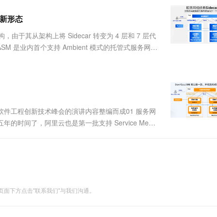
服务生态伙伴
视觉 Coding、空间感知、多模态思考等全面升级
1M上下文，专为长程任务能力而生
云工开物
企业应用
Works
Night Plan 支持 Qwen 3.8-Max
云原生大数据计算服务 MaxCompute
AI 办公
容器服务 Kub
NEW
Red Hat
网格新形态
30+ 款产品免费体验
Data Agent 驱动的一站式 Data+AI 开发治理平台
夜间 5 折，Qwen/Meoo/TokenPlan 客户专享
面向分析的企业级SaaS模式云数据仓库
AI智能应用
提供一站式管
科研合作
ERP
堂（旗舰版）
SUSE
新架构，由于其从架构上将 Sidecar 转变为 4 层和 7 层代
智能客服
AI 应用构建
大模型原生
CRM
ASM 是业内首个支持 Ambient 模式的托管式服务网
防护产品
2个月
自动承接线索
产品技术最新进展分享的实录，来自阿里云云原生产品线服
建站小程序
Qoder
大模型服务平台百炼-应用模版
OA 办公系统
HOT
NEW
面向真实软件
个人版上线、团队版降价；千问3.8-Max首发发尝鲜
丰富多元化的应用模版和解决方案
力提升
财税管理
模板建站
万有无界
大模型服务平台百炼-智能体
400电话
定制建站
的模型效果
灵活可视化地构建企业级 Agent
球软件工程创新技术峰会的演讲内容整编而成01 服务网
方案
广告营销
模板小程序
在四五年的时间了，阿里云也是第一批支持 Service Mesh
秒悟
人工智能平台 PAI
定制小程序
云端极速 AI 
力进行 Sidecar 化，实现与应用程序本身的解耦。这些
新一代 AI 视频生成模型，深度适配广告营销等场景
AI Native 的算法工程平台，一站式完成建模、训练、推理服务部署
APP 开发
建站系统
面下方点击"联系我们"与我们沟通。
AI 应用
10分钟微调：让0.6B模型媲美235B模
多模态数据信
型
依托云原生高可用架构,实现Dify私有化部署
用1%尺寸在特定领域达到大模型90%以上效果