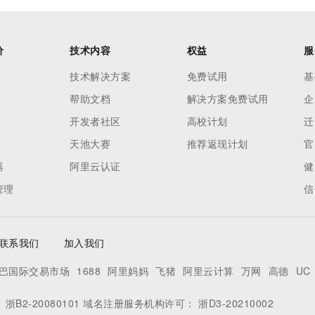
价
技术内容
权益
服
技术解决方案
免费试用
基
帮助文档
解决方案免费试用
企
开发者社区
高校计划
迁
天池大赛
推荐返现计划
官
器
阿里云认证
健
管理
信
联系我们
加入我们
巴国际交易市场
1688
阿里妈妈
飞猪
阿里云计算
万网
高德
UC
：
浙B2-20080101
域名注册服务机构许可：
浙D3-20210002