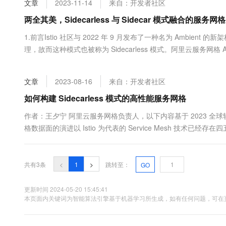
文章
2023-11-14
来自：开发者社区
大数据开发治理平台 Data
AI 产品 免费试用
网络
安全
云开发大赛
Tableau 订阅
两全其美，Sidecarless 与 Sidecar 模式融合的服务
1亿+ 大模型 tokens 和 
可观测
入门学习赛
中间件
AI空中课堂在线直播课
1.前言Istio 社区与 2022 年 9 月发布了一种名为 Ambient 的
云防火墙
140+云产品 免费试用
大模型服务
理，故而这种模式也被称为 Sidecarless 模式。阿里云服务网格 
上云与迁云
云原生的云上边界网络安全
产品新客免费试用，最长1
数据库
格。本文基于 2023 云栖大会上关于阿里云服务网格 ASM 
生态解决方案
千问AI平台-Token Plan
企业出海
大模型ACA认证体验
务网....
大数据计算
文章
2023-08-16
来自：开发者社区
助力企业全员 AI 认知与能
行业生态解决方案
政企业务
媒体服务
千问AI平台-模型体验
如何构建 Sidecarless 模式的高性能服务网格
开发者生态解决方案
在线体验全尺寸、多种模态
企业服务与云通信
作者：王夕宁 阿里云服务网格负责人，以下内容基于 2023 全
AI 开发和 AI 应用解决
格数据面的演进以 Istio 为代表的 Service Mesh 技术已经存
Happy 系列大模型
域名与网站
云服务的厂商。在 Service Mesh 技术中，通过把服务治理的能
若干个 Sid....
终端用户计算
共有3条
<
1
>
跳转至：
GO
Serverless
大模型解决方案
更新时间 2024-05-20 15:45:41
开发工具
本页面内关键词为智能算法引擎基于机器学习所生成，如有任何问题，可在页
快速部署 Dify，高效搭建 
迁移与运维管理