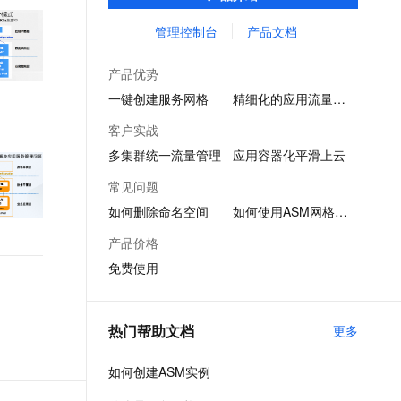
的通信控制。
文戏情感细腻自然，动作戏激烈拳拳到肉，实现更强表演能力
支持中英文自由切换，具备更强的噪声鲁棒性
ernetes 版 ACK
云聚AI 严选权益
AI 原生数据库服务发布
SSL 证书
管理控制台
产品文档
，一键激活高效办公新体验
理容器应用的 K8s 服务
精选AI产品，从模型到应用全链提效
Agent 数据网关
堡垒机
AI 用量加速计划
云原生数据库 PolarDB
产品优势
应用
防火墙
、识别商机，让客服更高效、服务更出色。
新老同享，达量后返
Agentic Database 发布
一键创建服务网格
精细化的应用流量管理
千问办公
主机安全
NEW
客户实战
的智能体编程平台
一站式AI生产力平台
多集群统一流量管理
应用容器化平滑上云
AI 应用及服务市场
伶鹊
常见问题
企业级人与Agent协作平台，接入和调度多个数字员工
智能客服平台，对话机器人、对话分析、智能外呼
AI 应用
如何删除命名空间
如何使用ASM网格诊断
大模型服务平台百炼 - 全妙
大模型
产品价格
应用创作平台
多模态内容创作工具，已接入 DeepSeek
免费使用
自然语言处理
数据标注
热门帮助文档
更多
机器学习
息提取
与 AI 智能体进行实时音视频通话
如何创建ASM实例
从文本、图片、视频中提取结构化的属性信息
构建支持视频理解的 AI 音视频实时通话应用