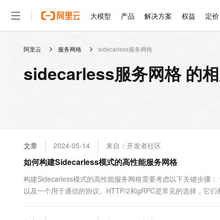
大模型
产品
解决方案
权益
定价
阿里云
服务网格
sidecarless服务网格
大模型
产品
解决方案
权益
定价
云市场
伙伴
服务
了解阿里云
精选产品
精选解决方案
普惠上云
产品定价
精选商城
成为销售伙伴
售前咨询
为什么选择阿里云
千问AI平台
sidecarless服务网格 
了解云产品的定价详情
大模型服务平台百炼
千问办公，解锁你的工作
普惠上云 官方力荐
分销伙伴
在线服务
网站建设
什么是云计算
大
大模型服务与应用平台
企业级Agent产品，直接
云服务器38元/年起，超
咨询伙伴
多端小程序
技术领先
云上成本管理
售后服务
轻量应用服务器
Agency Agents：拥
官方推荐返现计划
大模型
精选产品
精选解决方案
Salesforce 国际版订阅
稳定可靠
管理和优化成本
推荐新用户得奖励，单订单
销售伙伴合作计划
自助服务
友盟天域
安全合规
人工智能与机器学习
AI
文本生成
云数据库 RDS
HappyHorse 打造一
云工开物
无影生态合作计划
在线服务
文章
2024-05-14
来自：开发者社区
观测云
分析师报告
高校专属算力普惠，学生认
计算
互联网应用开发
Qwen3.8-Max
HOT
Salesforce On Alibaba C
工单服务
如何构建Sidecarless模式的高性能服务网格
智能体时代全能旗舰模型
Tuya 物联网平台阿里云
研究报告与白皮书
人工智能平台 PAI
快速拥有专属 OpenClaw
大模
Consulting Partner 合
大数据
容器
免费试用
短信专区
一站式AI开发、训练和推
构建Sidecarless模式的高性能服务网格需要考虑以下关键
蓝凌 OA
Qwen3.7-Plus
AI 大模型销售与服务生
现代化应用
以及一个用于通信的协议。HTTP/2和gRPC是常见的选择，
存储
天池大赛
能看、能想、能动手的多模
云解析DNS
解决方案免费试用 新老
电子合同
中的重要组成部分。你可以使用DN...
最高领取价值200元试用
安全
网络与CDN
AI 算法大赛
Qwen3-VL-Plus
畅捷通