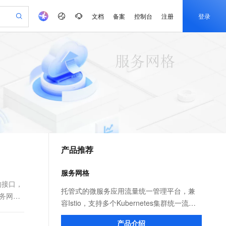
文档
备案
控制台
注册
登录
验
作计划
器
AI 活动
专业服务
服务伙伴合作计划
开发者社区
加入我们
产品动态
服务平台百炼
阿里云 OPC 创新助力计划
一站式生成采购清单，支持单品或批量购买
io：打造专属 AI 语音助手
S产品伙伴计划（繁花）
峰会
CS
造的大模型服务与应用开发平台
一句话生成原生可编辑精美 PPT 文稿
AI 生产力先锋
Al MaaS 服务伙伴赋能合作
域名
博文
Careers
至高可申请百万元
Qwen3.8-Max 模型上线
开启高性价比 AI 编程新体验
弹性可伸缩的云计算服务
Qwen-Audio-3.0-Realtime 端到端实时语音角色扮演
输入一句话想法, 轻松生成专业的 PPT
先锋实践拓展 AI 生产力的边界
Token 补贴，五大权
计划
海大会
伙伴信用分合作计划
商标
问答
社会招聘
益加速 OPC 成功
eek-V4-Pro
SS
一键部署幻兽帕鲁游戏服务器
飞天发布时刻
HOT
Open Search 向量检索版支
划
备案
电子书
校园招聘
pSeek-V4-Pro
视频创作，一键激活电商全链路生产力
稳定、安全、高性价比、高性能的云存储服务
一键购买专属联机服务器，轻松开启游戏
所见，即是所愿
持视频检索 Pipeline 功能
更多支持
划
公司注册
镜像站
视频生成
语音识别与合成
专属 QwenPaw
漫剧工坊：一站式动画创作平台
AI 实训营
HOT
应用身份服务 (IDaaS)
合作伙伴培训与认证
产品推荐
划
上云迁移
站生成，高效打造优质广告素材
全接入的云上超级电脑
从聊天伙伴进化为能主动干活的本地数字员工
快速生产连贯的高质量长漫剧
从基础到进阶，Agent 创客手把手教你
OpenClaw 管理能力上线
e-1.1-T2V
Qwen3-TTS-Flash
lScope
我要反馈
查询合作伙伴
畅细腻的高质量视频
离线语音合成大模型，多语言方言自适应，低延迟高稳定
n Alibaba Cloud ISV 合作
代维服务
建企业门户网站
10 分钟搭建微信、支付宝小程序
服务网格
MaxCompute MaxFrame 提
创新加速
ope
登录合作伙伴管理后台
我要建议
站，无忧落地极速上线
以可视化方式快速构建移动和 PC 门户网站
国内短信简单易用，安全可靠，秒级触达，全球覆盖200+国家和地区。
高效部署网站，快速应用到小程序
供自动弹性内存功能
的接口，
e-1.1-I2V
Cosyvoice-V3-Flash
托管式的微服务应用流量统一管理平台，兼
服务网格
安全
畅自然，细节丰富
高表现力语音合成大模型，语音克隆听感自然
我要投诉
PolarDB
容Istio，支持多个Kubernetes集群统一流量
上云场景组合购
Milvus 弹性伸缩功能新增节
伴
漫剧创作，剧本、分镜、视频高效生成
100%兼容MySQL、PostgreSQL，兼容Oracle，支持集中和分布式
覆盖90%+业务场景，专享组合折扣价
点支持范围
管理，为容器和虚拟机应用服务提供一致性
2V
VPN
Fun-ASR
产品介绍