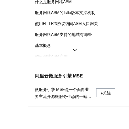
什么是服务网格ASM
t.diy 一步搞定创意建站
构建大模型应用的安全防护体系
通过自然语言交互简化开发流程,全栈开发支持
通过阿里云安全产品对 AI 应用进行安全防护
服务网格ASM的Istio版本支持机制
使用HTTP/3协议访问ASM入口网关
服务网格ASM支持的地域有哪些
基本概念
如何创建ASM实例
如何选择适合您的数据面模式
阿里云微服务引擎 MSE
功能特性
将集群添加到ASM实例增强系统的可靠性和安全性
微服务引擎 MSE是一个面向业
+关注
界主流开源微服务生态的一站式
微服务平台，提供注册&配置中
心全托管、云原生网关和无侵入
的开源增强服务治理能力。在这
里我们可以分享关于微服务、