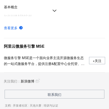
基本概念
如何创建ASM实例
如何选择适合您的数据面模式
查看更多
将集群添加到ASM实例增强系统的可靠性和安全性
功能特性
阿里云微服务引擎 MSE
微服务引擎 MSE是一个面向业界主流开源微服务生态
+关注
的一站式微服务平台，提供注册&配置中心全托管、云
原生网关和无侵入的开源增强服务治理能力。在这里我
们可以分享关于微服务、MSE的一切。
关注我们：
新浪微博
联系我们
文档
|
开发者社区
|
天池大赛
|
培训与认证