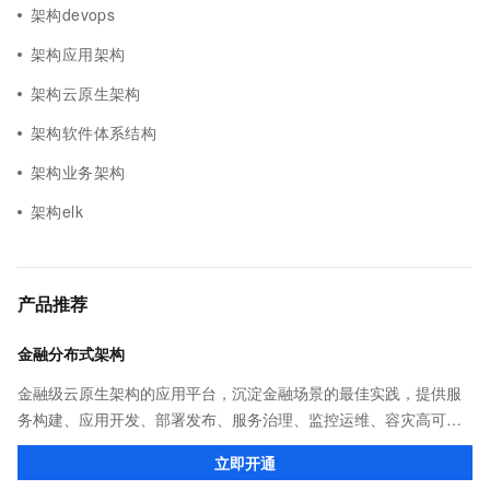
架构devops
架构应用架构
架构云原生架构
架构软件体系结构
架构业务架构
架构elk
产品推荐
金融分布式架构
金融级云原生架构的应用平台，沉淀金融场景的最佳实践，提供服
务构建、应用开发、部署发布、服务治理、监控运维、容灾高可用
等全栈式解决方案，兼容Dubbo、Spring Cloud等微服务运行环
立即开通
境，助力客户各类应用轻松转型分布式架构