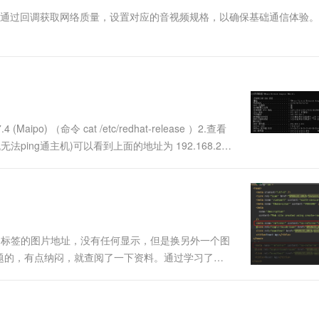
一个 AI 助手
超强辅助，Bol
化时通过回调获取网络质量，设置对应的音视频规格，以确保基础通信体验
即刻拥有 DeepSeek-R1 满血版
在企业官网、通讯软件中为客户提供 AI 客服
多种方案随心选，轻松解锁专属 DeepSeek
4 (Maipo) （命令 cat /etc/redhat-release ）2.查看
ping通主机)可以看到上面的地址为 192.168.2.1
模....
img标签的图片地址，没有任何显示，但是换另外一个图
题的，有点纳闷，就查阅了一下资料。通过学习了解
自动在请求上添加了refre字段，而有些网站服务器
....