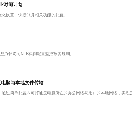
服务生态伙伴
视觉 Coding、空间感知、多模态思考等全面升级
1M上下文，专为长程任务能力而生
云工开物
营业时间计划
企业应用
Works
Night Plan 支持 Qwen 3.8-Max
云原生大数据计算服务 MaxCompute
AI 办公
容器服务 Kub
NEW
Red Hat
30+ 款产品免费体验
Data Agent 驱动的一站式 Data+AI 开发治理平台
夜间 5 折，Qwen/Meoo/TokenPlan 客户专享
面向分析的企业级SaaS模式云数据仓库
AI智能应用
提供一站式管
科研合作
能化设置、快捷服务相关功能的配置。
ERP
堂（旗舰版）
SUSE
智能客服
AI 应用构建
大模型原生
CRM
防护产品
2个月
自动承接线索
建站小程序
Qoder
大模型服务平台百炼-应用模版
OA 办公系统
HOT
NEW
面向真实软件
个人版上线、团队版降价；千问3.8-Max首发发尝鲜
丰富多元化的应用模版和解决方案
力提升
财税管理
模板建站
络型负载均衡NLB实例配置监控报警规则。
万有无界
大模型服务平台百炼-智能体
400电话
定制建站
的模型效果
灵活可视化地构建企业级 Agent
方案
广告营销
模板小程序
秒悟
人工智能平台 PAI
定制小程序
云端极速 AI 
新一代 AI 视频生成模型，深度适配广告营销等场景
AI Native 的算法工程平台，一站式完成建模、训练、推理服务部署
云电脑与本地文件传输
APP 开发
，通过简单配置即可打通云电脑所在的办公网络与用户的本地网络，实现
建站系统
AI 应用
10分钟微调：让0.6B模型媲美235B模
多模态数据信
型
依托云原生高可用架构,实现Dify私有化部署
用1%尺寸在特定领域达到大模型90%以上效果