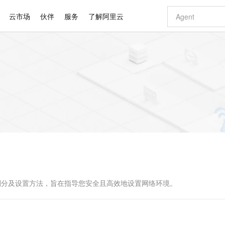
云市场
伙伴
服务
了解阿里云
AI 特惠
数据与 API
成为产品伙伴
企业增值服务
最佳实践
价格计算器
AI 场景体
基础软件
产品伙伴合
阿里云认证
市场活动
配置报价
大模型
自助选配和估算价格
新方式
睿译宝，AI翻译排版一步到位
智启 AI 普惠权益
产品生态集成认证中心
企业支持计划
云上春晚
域名与网站
千问官方 MaaS 平台，为开发者和 Agent 而生，新用户赠送 1 亿 + tokens 额度
Qwen Aud
AI Coding
阿里云Maa
2026 阿里云
云服务器 E
为企业打
数据集
Windows
大模型认证
模型
NEW
NEW
交付可用成果
值低价云产品抢先购
上传文档即自动完成翻译和格式还原
至高享 1亿+免费 tokens，加速 Al 应用落地
提供智能易用的域名与建站服务
智能编程，一键
安全可靠、
产品生态伙伴
专家技术服务
云上奥运之旅
弹性计算合作
阿里云中企出
手机三要素
宝塔 Linux
全部认证
价格优势
有专属领域专家
GLM-5.2：长任务时代开源旗舰模型
阿里云 OPC 创新助力计划
千问大模型
即刻拥有 DeepS
AI 电商营销
对象存储 O
大模型
产品生态伙伴工作台
企业增值服务台
云栖战略参考
云存储合作计
云栖大会
身份实名认证
CentOS
训练营
推动算力普惠，释放技术红利
最高返9万
多领域专家智能体,一键组建 AI 虚拟交付团队
快速构建应用程序和网站，即刻迈出上云第一步
至高百万元 Token 补贴，加速一人公司成长
多元化、高性能、安全可靠的大模型服务
真正可用的 1M 上下文,一次完成代码全链路开发
轻松解锁专属 Dee
从图文生成到
云上的中国
数据库合作计
活动全景
短信
Docker
图片和
站式影视创作平台
Hermes Agent，打造自进化智能体
Token Plan 模型订阅计划
数字证书管理服务（原SSL证书）
5 分钟轻松部署
AI 广告创作
无影云电脑
企业成长
NEW
信息公告
看见新力量
云网络合作计
OCR 文字识别
JAVA
证享300元代金券
可视化编排打通从文字构思到成片全链路闭环
全托管，含MySQL、PostgreSQL、SQL Server、MariaDB多引擎
自主进化，持久记忆，越用越聪明
Qwen3.8-Max 首发尝鲜，限时加量 10 倍，夜间低至2折
实现全站HTTPS，呈现可信的WEB访问
图文、视频一
随时随地安
Kimi-K3
HappyHors
NEW
魔搭 Mode
loud
服务实践
官网公告
Kimi 最新旗舰模型，长程编程与推理利器
让文字生成流
金融模力时刻
Salesforce O
版
发票查验
全能环境
Claude Code + GStack 打造工程团队
千问办公，限时限量积分加倍
Qoder
低代码高效构
AI 建站
短信服务
型
NEW
作计划
计划
创新中心
魔搭 ModelSc
健康状态
理服务
让AI从“聊天伙伴”进化为能干活的“数字员工”
安装技能 GStack，拥有专属 AI 工程团队
你的AI工作搭子，覆盖日常办公高频场景
面向真实软件的智能体编程平台
0 代码专业建
的类型划分及设置方法，旨在指导您安全且高效地设置网络环境。
客户案例
天气预报查询
操作系统
Deepseek-v4-pro
HappyHors
态合作计划
态智能体模型
旗舰 MoE 大模型，百万上下文与顶尖推理能力
图生视频，流
同享
万小智 AI 建站低至 15元/月
Qoder CN
AI 短剧/漫剧
云原生数据库 
快递物流查询
WordPress
成为服务伙
高校合作
点，立即开启云上创新
覆盖公网/内网、递归/权威、移动APP等全场景解析服务
送.CN域名，送备案服务码
基于千问大模型等，支持代码智能生成、研发智能问答
AI助力短剧
GLM-5.2
Wan2.7-T
Ubuntu