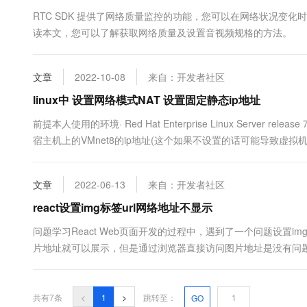
10 分钟在聊天系统中增加
专有云
RTC SDK 提供了网络质量监控的功能，您可以在网络状况变
读本文，您可以了解获取网络质量及设置音视频规格的方法。
文章
2022-10-08
来自：开发者社区
linux中 设置网络模式NAT 设置固定静态ip地址
前提本人使用的环境· Red Hat Enterprise Linux Server release 7.
宿主机上的VMnet8的ip地址(这个如果不设置的话可能导致虚拟机无法
当然也可以自己设置固定vmnet的地址3 .修改本机vmware14的网络
文章
2022-06-13
来自：开发者社区
react设置img标签url网络地址不显示
问题学习React Web页面开发的过程中，遇到了一个问题设置
片地址就可以展示，但是通过浏览器直接访问图片地址是没有问
调，src设置网络图片无法展示，是因为浏览器在访问图片地址时会
针对refre做了防盗链设计就返回了403,自然就无法展示。解决方案解
共有7条
<
1
>
跳转至：
GO