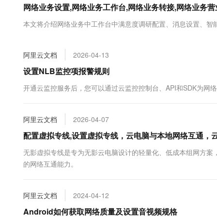
网络业务设置,网络业务工作台,网络业务转接,网络业务
大数据开发治理平台 Data
AI 产品 免费试用
网络
安全
云开发大赛
Tableau 订阅
1亿+ 大模型 tokens 和 
本文将介绍网络业务中工作台中满意度调研配置、消息设置、智
可观测
入门学习赛
中间件
AI空中课堂在线直播课
云防火墙
140+云产品 免费试用
大模型服务
上云与迁云
云原生的云上边界网络安全
产品新客免费试用，最长1
数据库
阿里云文档
2026-04-13
生态解决方案
千问AI平台-Token Plan
企业出海
大模型ACA认证体验
设置NLB监控项报警规则
大数据计算
助力企业全员 AI 认知与能
行业生态解决方案
政企业务
开通云监控服务后，您可以通过云监控控制台、API和SDK为网
媒体服务
千问AI平台-模型体验
开发者生态解决方案
在线体验全尺寸、多种模态
企业服务与云通信
AI 开发和 AI 应用解决
阿里云文档
2026-04-07
Happy 系列大模型
域名与网站
配置虚拟专线,设置虚拟专线，云电脑与本地网络互通，
终端用户计算
无影虚拟专线是专为无影云电脑设计的轻量化、低成本组网方案
的网络互通能力。
Serverless
大模型解决方案
开发工具
快速部署 Dify，高效搭建 
阿里云文档
2024-04-12
迁移与运维管理
Android如何获取网络质量及设置音视频规格