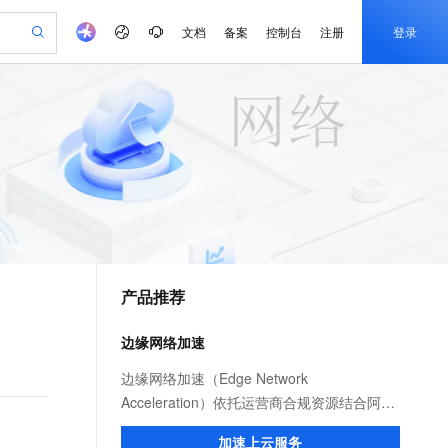
文档
备案
控制台
注册
登录
验
作计划
器
AI 活动
专业服务
服务伙伴合作计划
开发者社区
加入我们
产品动态
服务平台百炼
阿里云 OPC 创新助力计划
一站式生成采购清单，支持单品或批量购买
io：打造专属 AI 语音助手
S产品伙伴计划（繁花）
峰会
CS
造的大模型服务与应用开发平台
一句话生成原生可编辑精美 PPT 文稿
AI 生产力先锋
Al MaaS 服务伙伴赋能合作
域名
博文
Careers
至高可申请百万元
Qwen3.8-Max 模型上线
开启高性价比 AI 编程新体验
弹性可伸缩的云计算服务
Qwen-Audio-3.0-Realtime 端到端实时语音角色扮演
输入一句话想法, 轻松生成专业的 PPT
先锋实践拓展 AI 生产力的边界
Token 补贴，五大权
计划
海大会
伙伴信用分合作计划
商标
问答
社会招聘
益加速 OPC 成功
eek-V4-Pro
SS
一键部署幻兽帕鲁游戏服务器
飞天发布时刻
HOT
Open Search 向量检索版支
划
备案
电子书
校园招聘
pSeek-V4-Pro
视频创作，一键激活电商全链路生产力
稳定、安全、高性价比、高性能的云存储服务
一键购买专属联机服务器，轻松开启游戏
所见，即是所愿
持视频检索 Pipeline 功能
更多支持
划
公司注册
镜像站
视频生成
语音识别与合成
专属 QwenPaw
漫剧工坊：一站式动画创作平台
AI 实训营
HOT
应用身份服务 (IDaaS)
合作伙伴培训与认证
产品推荐
划
上云迁移
站生成，高效打造优质广告素材
全接入的云上超级电脑
从聊天伙伴进化为能主动干活的本地数字员工
快速生产连贯的高质量长漫剧
从基础到进阶，Agent 创客手把手教你
OpenClaw 管理能力上线
e-1.1-T2V
Qwen3-TTS-Flash
lScope
我要反馈
查询合作伙伴
畅细腻的高质量视频
离线语音合成大模型，多语言方言自适应，低延迟高稳定
n Alibaba Cloud ISV 合作
代维服务
建企业门户网站
10 分钟搭建微信、支付宝小程序
边缘网络加速
MaxCompute MaxFrame 提
创新加速
ope
登录合作伙伴管理后台
我要建议
站，无忧落地极速上线
以可视化方式快速构建移动和 PC 门户网站
国内短信简单易用，安全可靠，秒级触达，全球覆盖200+国家和地区。
高效部署网站，快速应用到小程序
供自动弹性内存功能
e-1.1-I2V
Cosyvoice-V3-Flash
边缘网络加速（Edge Network
安全
畅自然，细节丰富
高表现力语音合成大模型，语音克隆听感自然
我要投诉
PolarDB
Acceleration）依托运营商合规资源结合阿里
上云场景组合购
Milvus 弹性伸缩功能新增节
伴
漫剧创作，剧本、分镜、视频高效生成
100%兼容MySQL、PostgreSQL，兼容Oracle，支持集中和分布式
覆盖90%+业务场景，专享组合折扣价
点支持范围
云服务优势，为用户提供稳定安全、高速、
2V
VPN
Fun-ASR
加速上云服务