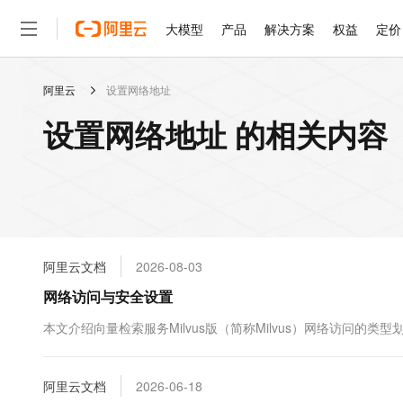
大模型
产品
解决方案
权益
定价
阿里云
设置网络地址
大模型
产品
解决方案
权益
定价
云市场
伙伴
服务
了解阿里云
精选产品
精选解决方案
普惠上云
产品定价
精选商城
成为销售伙伴
售前咨询
为什么选择阿里云
千问AI平台
设置网络地址 的相关内容
了解云产品的定价详情
大模型服务平台百炼
千问办公，解锁你的工作
普惠上云 官方力荐
分销伙伴
在线服务
网站建设
什么是云计算
大
大模型服务与应用平台
企业级Agent产品，直接
云服务器38元/年起，超
咨询伙伴
多端小程序
技术领先
云上成本管理
售后服务
轻量应用服务器
Agency Agents：拥
官方推荐返现计划
大模型
精选产品
精选解决方案
Salesforce 国际版订阅
稳定可靠
管理和优化成本
推荐新用户得奖励，单订单
销售伙伴合作计划
自助服务
友盟天域
安全合规
人工智能与机器学习
AI
文本生成
云数据库 RDS
HappyHorse 打造一
云工开物
无影生态合作计划
在线服务
阿里云文档
2026-08-03
观测云
分析师报告
高校专属算力普惠，学生认
计算
互联网应用开发
Qwen3.8-Max
HOT
Salesforce On Alibaba C
工单服务
网络访问与安全设置
智能体时代全能旗舰模型
Tuya 物联网平台阿里云
研究报告与白皮书
人工智能平台 PAI
快速拥有专属 OpenClaw
大模
Consulting Partner 合
大数据
容器
免费试用
短信专区
一站式AI开发、训练和推
本文介绍向量检索服务Milvus版（简称Milvus）网络访问
蓝凌 OA
Qwen3.7-Plus
AI 大模型销售与服务生
现代化应用
存储
天池大赛
能看、能想、能动手的多模
云解析DNS
解决方案免费试用 新老
电子合同
最高领取价值200元试用
安全
阿里云文档
网络与CDN
2026-06-18
AI 算法大赛
Qwen3-VL-Plus
畅捷通