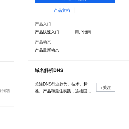
低时延的网络传输，解决客户不同站点的连
文戏情感细腻自然，动作戏激烈拳拳到肉，实现更强表演能力
支持中英文自由切换，具备更强的噪声鲁棒性
ernetes 版 ACK
云聚AI 严选权益
AI 原生数据库服务发布
SSL 证书
接、组网、数据安全传输、业务质量保障问
产品文档
，一键激活高效办公新体验
理容器应用的 K8s 服务
精选AI产品，从模型到应用全链提效
Agent 数据网关
题。
堡垒机
AI 用量加速计划
云原生数据库 PolarDB
产品入门
应用
防火墙
、识别商机，让客服更高效、服务更出色。
新老同享，达量后返
Agentic Database 发布
产品快速入门
用户指南
千问办公
主机安全
NEW
产品动态
的智能体编程平台
一站式AI生产力平台
产品最新动态
AI 应用及服务市场
伶鹊
企业级人与Agent协作平台，接入和调度多个数字员工
智能客服平台，对话机器人、对话分析、智能外呼
AI 应用
域名解析DNS
大模型服务平台百炼 - 全妙
大模型
应用创作平台
多模态内容创作工具，已接入 DeepSeek
关注DNS行业趋势、技术、标
自然语言处理
+关注
云到端
准、产品和最佳实践，连接国内
数据标注
外相关技术社群信息，追踪业内
DNS产品动态，加强信息共享，
机器学习
欢迎大家关注、推荐和投稿。
息提取
与 AI 智能体进行实时音视频通话
从文本、图片、视频中提取结构化的属性信息
构建支持视频理解的 AI 音视频实时通话应用