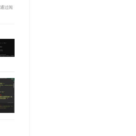
t.diy 一步搞定创意建站
构建大模型应用的安全防护体系
。通过阅
通过自然语言交互简化开发流程,全栈开发支持
通过阿里云安全产品对 AI 应用进行安全防护