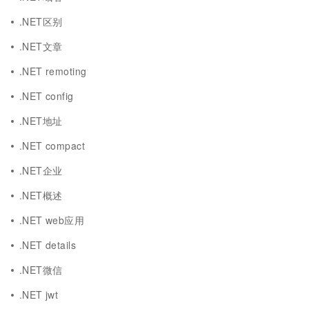
.NET区别
.NET文章
.NET remoting
.NET config
.NET地址
.NET compact
.NET企业
.NET概述
.NET web应用
.NET details
.NET微信
.NET jwt