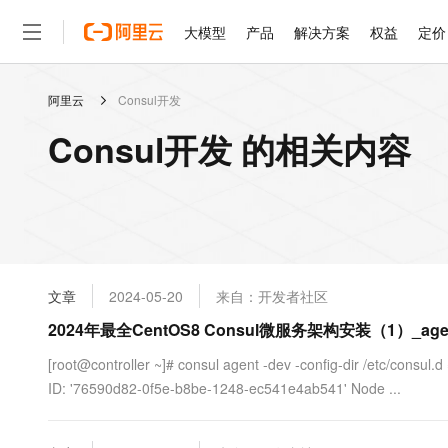
大模型
产品
解决方案
权益
定价
阿里云
Consul开发
大模型
产品
解决方案
权益
定价
云市场
伙伴
服务
了解阿里云
精选产品
精选解决方案
普惠上云
产品定价
精选商城
成为销售伙伴
售前咨询
为什么选择阿里云
千问AI平台
Consul开发 的相关内容
了解云产品的定价详情
大模型服务平台百炼
睿译宝，AI翻译排版一
普惠上云 官方力荐
分销伙伴
在线服务
网站建设
什么是云计算
大
大模型服务与应用平台
上传文档即自动完成翻译和
云服务器38元/年起，超
咨询伙伴
多端小程序
技术领先
云上成本管理
售后服务
轻量应用服务器
GLM-5.2：长任务时代
官方推荐返现计划
大模型
精选产品
精选解决方案
Salesforce 国际版订阅
稳定可靠
管理和优化成本
推荐新用户得奖励，单订单
销售伙伴合作计划
自助服务
友盟天域
安全合规
人工智能与机器学习
AI
文本生成
云数据库 RDS
Hermes Agent，打造
云工开物
无影生态合作计划
在线服务
文章
2024-05-20
来自：开发者社区
观测云
分析师报告
自主进化，持久记忆，越用
高校专属算力普惠，学生认
计算
互联网应用开发
Qwen3.8-Max
HOT
Salesforce On Alibaba C
工单服务
2024年最全CentOS8 Consul微服务架构安装（1）_age
智能体时代全能旗舰模型
Tuya 物联网平台阿里云
研究报告与白皮书
人工智能平台 PAI
快速拥有专属 OpenClaw
大模
Consulting Partner 合
大数据
容器
免费试用
短信专区
一站式AI开发、训练和推
[root@controller ~]# consul agent -dev -config-dir /etc/consul.d
蓝凌 OA
Qwen3.7-Plus
AI 大模型销售与服务生
现代化应用
ID: '76590d82-0f5e-b8be-1248-ec541e4ab541' Node ...
存储
天池大赛
能看、能想、能动手的多模
云解析DNS
解决方案免费试用 新老
电子合同
最高领取价值200元试用
安全
网络与CDN
AI 算法大赛
Qwen3-VL-Plus
畅捷通