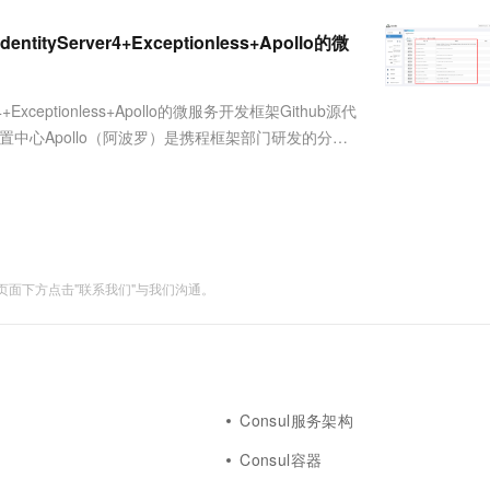
服务生态伙伴
视觉 Coding、空间感知、多模态思考等全面升级
1M上下文，专为长程任务能力而生
云工开物
企业应用
Works
Night Plan 支持 Qwen 3.8-Max
云原生大数据计算服务 MaxCompute
AI 办公
容器服务 Kub
NEW
Red Hat
entityServer4+Exceptionless+Apollo的微
30+ 款产品免费体验
Data Agent 驱动的一站式 Data+AI 开发治理平台
夜间 5 折，Qwen/Meoo/TokenPlan 客户专享
面向分析的企业级SaaS模式云数据仓库
AI智能应用
提供一站式管
科研合作
ERP
堂（旗舰版）
SUSE
智能客服
AI 应用构建
大模型原生
CRM
rver4+Exceptionless+Apollo的微服务开发框架Github源代
防护产品
2个月
自动承接线索
建站小程序
er Apollo配置中心Apollo（阿波罗）是携程框架部门研发的分布
Qoder
大模型服务平台百炼-应用模版
OA 办公系统
HOT
NEW
面向真实软件
个人版上线、团队版降价；千问3.8-Max首发发尝鲜
丰富多元化的应用模版和解决方案
力提升
财税管理
模板建站
万有无界
大模型服务平台百炼-智能体
400电话
定制建站
的模型效果
灵活可视化地构建企业级 Agent
方案
广告营销
模板小程序
秒悟
人工智能平台 PAI
面下方点击"联系我们"与我们沟通。
定制小程序
云端极速 AI 
新一代 AI 视频生成模型，深度适配广告营销等场景
AI Native 的算法工程平台，一站式完成建模、训练、推理服务部署
APP 开发
建站系统
Consul服务架构
AI 应用
10分钟微调：让0.6B模型媲美235B模
多模态数据信
型
依托云原生高可用架构,实现Dify私有化部署
Consul容器
用1%尺寸在特定领域达到大模型90%以上效果