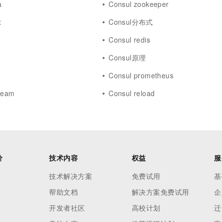
a
Consul zookeeper
一个 AI 助手
超强辅助，Bol
即刻拥有 DeepSeek-R1 满血版
在企业官网、通讯软件中为客户提供 AI 客服
x
Consul分布式
多种方案随心选，轻松解锁专属 DeepSeek
Consul redis
Consul原理
Consul prometheus
ream
Consul reload
价
技术内容
权益
服
技术解决方案
免费试用
基
帮助文档
解决方案免费试用
企
开发者社区
高校计划
迁