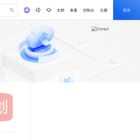
文档
备案
控制台
注册
登录
验
作计划
器
AI 活动
专业服务
服务伙伴合作计划
开发者社区
加入我们
产品动态
服务平台百炼
阿里云 OPC 创新助力计划
一站式生成采购清单，支持单品或批量购买
可编辑精美 PPT 文稿
S产品伙伴计划（繁花）
峰会
CS
造的大模型服务与应用开发平台
Agency Agents：拥有专属领域专家
AI 生产力先锋
Al MaaS 服务伙伴赋能合作
域名
博文
Careers
至高可申请百万元
Qwen3.8-Max 模型上线
 轻松生成专业的 PPT
开启高性价比 AI 编程新体验
弹性可伸缩的云计算服务
先锋实践拓展 AI 生产力的边界
多领域专家智能体,一键组建 AI 虚拟交付团队
Token 补贴，五大权
计划
海大会
伙伴信用分合作计划
商标
问答
社会招聘
益加速 OPC 成功
帕鲁游戏服务器
SS
HappyHorse 打造一站式影视创作平台
飞天发布时刻
HOT
Open Search 向量检索版支
划
备案
电子书
校园招聘
联机服务器，轻松开启游戏
视频创作，一键激活电商全链路生产力
稳定、安全、高性价比、高性能的云存储服务
所见，即是所愿
持视频检索 Pipeline 功能
可视化编排打通从文字构思到成片全链路闭环
更多支持
划
公司注册
镜像站
视频生成
语音识别与合成
 智能体与工作流应用
漫剧工坊：一站式动画创作平台
AI 实训营
应用身份服务 (IDaaS)
合作伙伴培训与认证
划
上云迁移
站生成，高效打造优质广告素材
全接入的云上超级电脑
通过阿里云百炼高效搭建AI应用,助力高效开发
快速生产连贯的高质量长漫剧
从基础到进阶，Agent 创客手把手教你
OpenClaw 管理能力上线
e-1.1-T2V
Qwen3-TTS-Flash
lScope
我要反馈
查询合作伙伴
畅细腻的高质量视频
离线语音合成大模型，多语言方言自适应，低延迟高稳定
n Alibaba Cloud ISV 合作
代维服务
建企业门户网站
10 分钟搭建微信、支付宝小程序
MaxCompute MaxFrame 提
创新加速
ope
登录合作伙伴管理后台
我要建议
站，无忧落地极速上线
以可视化方式快速构建移动和 PC 门户网站
国内短信简单易用，安全可靠，秒级触达，全球覆盖200+国家和地区。
高效部署网站，快速应用到小程序
供自动弹性内存功能
e-1.1-I2V
Cosyvoice-V3-Flash
安全
畅自然，细节丰富
高表现力语音合成大模型，语音克隆听感自然
我要投诉
PolarDB
上云场景组合购
Milvus 弹性伸缩功能新增节
伴
漫剧创作，剧本、分镜、视频高效生成
100%兼容MySQL、PostgreSQL，兼容Oracle，支持集中和分布式
覆盖90%+业务场景，专享组合折扣价
点支持范围
2V
VPN
Fun-ASR