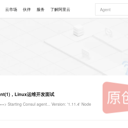
云市场
伙伴
服务
了解阿里云
AI 特惠
数据与 API
成为产品伙伴
企业增值服务
最佳实践
价格计算器
AI 场景体
基础软件
产品伙伴合
阿里云认证
市场活动
配置报价
大模型
自助选配和估算价格
步到位
智启 AI 普惠权益
产品生态集成认证中心
企业支持计划
云上春晚
域名与网站
Qwen Audio：打造专属 AI 语音助手
千问官方 MaaS 平台，为开发者和 Agent 而生，新用户赠送 1 亿 + tokens 额度
一句话生成原生
AI Coding
阿里云Maa
2026 阿里云
云服务器 E
为企业打
数据集
Windows
大模型认证
模型
NEW
NEW
格式还原
值低价云产品抢先购
至高享 1亿+免费 tokens，加速 Al 应用落地
提供智能易用的域名与建站服务
Qwen-Audio-3.0-Realtime 端到端实时语音角色扮演
输入一句话想法,
智能编程，一键
安全可靠、
产品生态伙伴
专家技术服务
云上奥运之旅
弹性计算合作
阿里云中企出
手机三要素
宝塔 Linux
全部认证
价格优势
开源旗舰模型
即刻拥有 DeepSeek-V4-Pro
阿里云 OPC 创新助力计划
千问大模型
一键部署幻兽
AI 电商营销
对象存储 O
大模型
产品生态伙伴工作台
企业增值服务台
云栖战略参考
云存储合作计
云栖大会
身份实名认证
CentOS
训练营
推动算力普惠，释放技术红利
最高返9万
真正可用的 1M 上下文,一次完成代码全链路开发
快速构建应用程序和网站，即刻迈出上云第一步
轻松解锁专属 DeepSeek-V4-Pro
至高百万元 Token 补贴，加速一人公司成长
多元化、高性能、安全可靠的大模型服务
一键购买专属
从图文生成到
云上的中国
数据库合作计
活动全景
短信
Docker
图片和
自进化智能体
5 分钟轻松部署专属 QwenPaw
Token Plan 模型订阅计划
数字证书管理服务（原SSL证书）
高效搭建 AI
AI 广告创作
无影云电脑
企业成长
NEW
HOT
信息公告
看见新力量
云网络合作计
OCR 文字识别
JAVA
越聪明
证享300元代金券
全托管，含MySQL、PostgreSQL、SQL Server、MariaDB多引擎
Qwen3.8-Max 首发尝鲜，限时加量 10 倍，夜间低至2折
实现全站HTTPS，呈现可信的WEB访问
从聊天伙伴进化为能主动干活的本地数字员工
图文、视频一
随时随地安
Kimi-K3
HappyHors
NEW
魔搭 Mode
loud
服务实践
官网公告
nt(1)，Linux运维开发面试
Kimi 最新旗舰模型，长程编程与推理利器
让文字生成流
金融模力时刻
Salesforce O
版
发票查验
全能环境
Claude Code + GStack 打造工程团队
千问办公，限时限量积分加倍
Qoder
低代码高效构
AI 建站
短信服务
型
NEW
作计划
计划
创新中心
魔搭 ModelSc
健康状态
理服务
让AI从“聊天伙伴”进化为能干活的“数字员工”
安装技能 GStack，拥有专属 AI 工程团队
你的AI工作搭子，覆盖日常办公高频场景
面向真实软件的智能体编程平台
0 代码专业建
 ==> Starting Consul agent... Version: '1.11.4' Node
客户案例
天气预报查询
操作系统
Deepseek-v4-pro
HappyHors
态合作计划
态智能体模型
旗舰 MoE 大模型，百万上下文与顶尖推理能力
图生视频，流
同享
万小智 AI 建站低至 15元/月
Qoder CN
AI 短剧/漫剧
云原生数据库 
快递物流查询
WordPress
成为服务伙
高校合作
点，立即开启云上创新
覆盖公网/内网、递归/权威、移动APP等全场景解析服务
送.CN域名，送备案服务码
基于千问大模型等，支持代码智能生成、研发智能问答
AI助力短剧
GLM-5.2
Wan2.7-T
Ubuntu