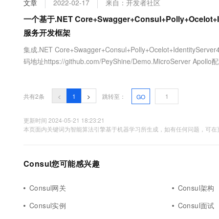
文章
2022-02-17
来自：开发者社区
大数据开发治理平台 Data
AI 产品 免费试用
网络
安全
云开发大赛
Tableau 订阅
一个基于.NET Core+Swagger+Consul+Polly+Ocelot+Id
1亿+ 大模型 tokens 和 
可观测
入门学习赛
中间件
服务开发框架
AI空中课堂在线直播课
云防火墙
140+云产品 免费试用
大模型服务
上云与迁云
集成.NET Core+Swagger+Consul+Polly+Ocelot+IdentitySe
云原生的云上边界网络安全
产品新客免费试用，最长1
数据库
生态解决方案
码地址https://github.com/PeyShine/Demo.MicroServ
千问AI平台-Token Plan
企业出海
大模型ACA认证体验
大数据计算
式配置中心，能够集中化管理应用不同环境、不同集群的配....
助力企业全员 AI 认知与能
行业生态解决方案
政企业务
媒体服务
千问AI平台-模型体验
共有2条
<
1
>
跳转至：
GO
开发者生态解决方案
在线体验全尺寸、多种模态
企业服务与云通信
AI 开发和 AI 应用解决
更新时间 2024-05-21 18:23:21
Happy 系列大模型
本页面内关键词为智能算法引擎基于机器学习所生成，如有任何问题，可在页
域名与网站
终端用户计算
Consul您可能感兴趣
Serverless
大模型解决方案
Consul网关
Consul架构
开发工具
快速部署 Dify，高效搭建 
Consul实例
Consul面试
迁移与运维管理