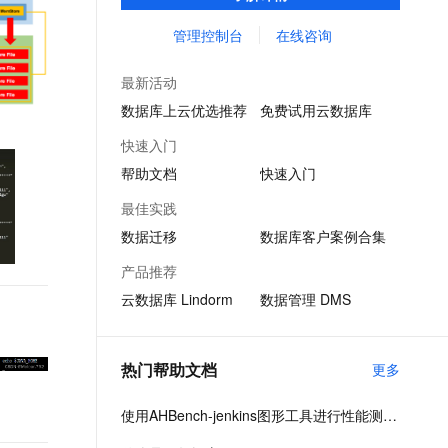
吐、轻SQL分析等，是风控、推荐、广告、
文戏情感细腻自然，动作戏激烈拳拳到肉，实现更强表演能力
支持中英文自由切换，具备更强的噪声鲁棒性
ernetes 版 ACK
云聚AI 严选权益
AI 原生数据库服务发布
SSL 证书
物联网、车联网、Feeds流、数据大屏等场景
管理控制台
在线咨询
，一键激活高效办公新体验
理容器应用的 K8s 服务
精选AI产品，从模型到应用全链提效
Agent 数据网关
首选数据库。
堡垒机
AI 用量加速计划
云原生数据库 PolarDB
最新活动
应用
防火墙
、识别商机，让客服更高效、服务更出色。
新老同享，达量后返
Agentic Database 发布
数据库上云优选推荐
免费试用云数据库
千问办公
主机安全
NEW
快速入门
的智能体编程平台
一站式AI生产力平台
帮助文档
快速入门
AI 应用及服务市场
伶鹊
最佳实践
企业级人与Agent协作平台，接入和调度多个数字员工
智能客服平台，对话机器人、对话分析、智能外呼
AI 应用
数据迁移
数据库客户案例合集
大模型服务平台百炼 - 全妙
大模型
产品推荐
应用创作平台
多模态内容创作工具，已接入 DeepSeek
云数据库 Lindorm
数据管理 DMS
自然语言处理
数据标注
热门帮助文档
更多
机器学习
息提取
与 AI 智能体进行实时音视频通话
使用AHBench-jenkins图形工具进行性能测试-云数据库HBase版-阿里云
从文本、图片、视频中提取结构化的属性信息
构建支持视频理解的 AI 音视频实时通话应用