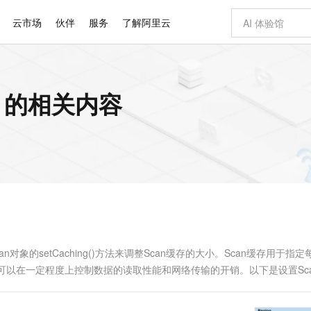
云市场
伙伴
服务
了解阿里云
AI 特惠
数据与 API
成为产品伙伴
企业增值服务
最佳实践
价格计算器
AI 场景体
基础软件
产品伙伴合
阿里云认证
市场活动
配置报价
大模型
版 的相关内容
自助选配和估算价格
新方式
睿译宝，AI翻译排版一步到位
智启 AI 普惠权益
产品生态集成认证中心
企业支持计划
云上春晚
域名与网站
千问官方 MaaS 平台，为开发者和 Agent 而生，新用户赠送 1 亿 + tokens 额度
Qwen Aud
AI Coding
阿里云Maa
2026 阿里云
云服务器 E
为企业打
数据集
Windows
大模型认证
模型
NEW
NEW
交付可用成果
值低价云产品抢先购
上传文档即自动完成翻译和格式还原
至高享 1亿+免费 tokens，加速 Al 应用落地
提供智能易用的域名与建站服务
智能编程，一键
安全可靠、
产品生态伙伴
专家技术服务
云上奥运之旅
弹性计算合作
阿里云中企出
手机三要素
宝塔 Linux
全部认证
价格优势
有专属领域专家
GLM-5.2：长任务时代开源旗舰模型
阿里云 OPC 创新助力计划
千问大模型
即刻拥有 DeepS
AI 电商营销
对象存储 O
大模型
产品生态伙伴工作台
企业增值服务台
云栖战略参考
云存储合作计
云栖大会
身份实名认证
CentOS
训练营
推动算力普惠，释放技术红利
最高返9万
多领域专家智能体,一键组建 AI 虚拟交付团队
快速构建应用程序和网站，即刻迈出上云第一步
至高百万元 Token 补贴，加速一人公司成长
多元化、高性能、安全可靠的大模型服务
真正可用的 1M 上下文,一次完成代码全链路开发
轻松解锁专属 Dee
从图文生成到
云上的中国
数据库合作计
活动全景
短信
Docker
图片和
站式影视创作平台
Hermes Agent，打造自进化智能体
Token Plan 模型订阅计划
数字证书管理服务（原SSL证书）
5 分钟轻松部署
AI 广告创作
无影云电脑
企业成长
NEW
信息公告
看见新力量
云网络合作计
OCR 文字识别
JAVA
证享300元代金券
可视化编排打通从文字构思到成片全链路闭环
全托管，含MySQL、PostgreSQL、SQL Server、MariaDB多引擎
自主进化，持久记忆，越用越聪明
Qwen3.8-Max 首发尝鲜，限时加量 10 倍，夜间低至2折
实现全站HTTPS，呈现可信的WEB访问
图文、视频一
随时随地安
Kimi-K3
HappyHors
NEW
魔搭 Mode
loud
服务实践
官网公告
Kimi 最新旗舰模型，长程编程与推理利器
让文字生成流
金融模力时刻
Salesforce O
版
发票查验
全能环境
Claude Code + GStack 打造工程团队
千问办公，限时限量积分加倍
Qoder
低代码高效构
AI 建站
短信服务
型
NEW
作计划
计划
创新中心
魔搭 ModelSc
健康状态
理服务
让AI从“聊天伙伴”进化为能干活的“数字员工”
安装技能 GStack，拥有专属 AI 工程团队
你的AI工作搭子，覆盖日常办公高频场景
面向真实软件的智能体编程平台
0 代码专业建
n对象的setCaching()方法来调整Scan缓存的大小。Scan缓存用于指
客户案例
天气预报查询
操作系统
Deepseek-v4-pro
HappyHors
态合作计划
大小，可以在一定程度上控制数据的读取性能和网络传输的开销。以下是设置Sc
态智能体模型
旗舰 MoE 大模型，百万上下文与顶尖推理能力
图生视频，流
同享
万小智 AI 建站低至 15元/月
Qoder CN
AI 短剧/漫剧
云原生数据库 
快递物流查询
WordPress
成为服务伙
高校合作
点，立即开启云上创新
覆盖公网/内网、递归/权威、移动APP等全场景解析服务
送.CN域名，送备案服务码
基于千问大模型等，支持代码智能生成、研发智能问答
AI助力短剧
GLM-5.2
Wan2.7-T
Ubuntu