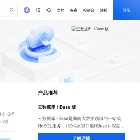
文档
备案
控制台
注册
登录
验
作计划
器
AI 活动
专业服务
服务伙伴合作计划
开发者社区
加入我们
产品动态
服务平台百炼
阿里云 OPC 创新助力计划
一站式生成采购清单，支持单品或批量购买
io：打造专属 AI 语音助手
S产品伙伴计划（繁花）
峰会
CS
造的大模型服务与应用开发平台
一句话生成原生可编辑精美 PPT 文稿
AI 生产力先锋
Al MaaS 服务伙伴赋能合作
域名
博文
Careers
至高可申请百万元
Qwen3.8-Max 模型上线
开启高性价比 AI 编程新体验
弹性可伸缩的云计算服务
Qwen-Audio-3.0-Realtime 端到端实时语音角色扮演
输入一句话想法, 轻松生成专业的 PPT
先锋实践拓展 AI 生产力的边界
Token 补贴，五大权
计划
海大会
伙伴信用分合作计划
商标
问答
社会招聘
益加速 OPC 成功
eek-V4-Pro
SS
一键部署幻兽帕鲁游戏服务器
飞天发布时刻
HOT
Open Search 向量检索版支
划
备案
电子书
校园招聘
pSeek-V4-Pro
视频创作，一键激活电商全链路生产力
稳定、安全、高性价比、高性能的云存储服务
一键购买专属联机服务器，轻松开启游戏
所见，即是所愿
持视频检索 Pipeline 功能
更多支持
划
公司注册
镜像站
视频生成
语音识别与合成
专属 QwenPaw
漫剧工坊：一站式动画创作平台
AI 实训营
HOT
应用身份服务 (IDaaS)
合作伙伴培训与认证
产品推荐
划
上云迁移
站生成，高效打造优质广告素材
全接入的云上超级电脑
从聊天伙伴进化为能主动干活的本地数字员工
快速生产连贯的高质量长漫剧
从基础到进阶，Agent 创客手把手教你
OpenClaw 管理能力上线
e-1.1-T2V
Qwen3-TTS-Flash
lScope
我要反馈
查询合作伙伴
畅细腻的高质量视频
离线语音合成大模型，多语言方言自适应，低延迟高稳定
n Alibaba Cloud ISV 合作
代维服务
建企业门户网站
10 分钟搭建微信、支付宝小程序
云数据库 HBase 版
MaxCompute MaxFrame 提
创新加速
ope
登录合作伙伴管理后台
我要建议
站，无忧落地极速上线
以可视化方式快速构建移动和 PC 门户网站
国内短信简单易用，安全可靠，秒级触达，全球覆盖200+国家和地区。
高效部署网站，快速应用到小程序
供自动弹性内存功能
定每次扫描
e-1.1-I2V
Cosyvoice-V3-Flash
云数据库HBase是面向大数据领域的一站式
an缓存
安全
畅自然，细节丰富
高表现力语音合成大模型，语音克隆听感自然
我要投诉
PolarDB
NoSQL服务，100%兼容开源HBase并深度扩
上云场景组合购
Milvus 弹性伸缩功能新增节
伴
漫剧创作，剧本、分镜、视频高效生成
100%兼容MySQL、PostgreSQL，兼容Oracle，支持集中和分布式
覆盖90%+业务场景，专享组合折扣价
点支持范围
展，支持海量数据下的实时存储、高并发吞
2V
VPN
Fun-ASR
了解详情