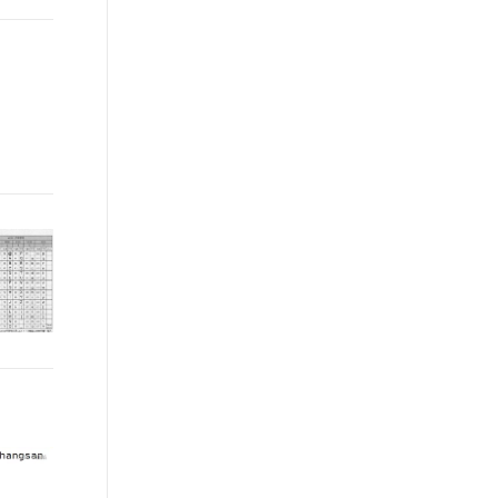
IoT、车联网、广告、社交、监
控、游戏、风控等场景首选数据
库，也是为阿里巴巴核心业务提
供支撑的数据库之一。