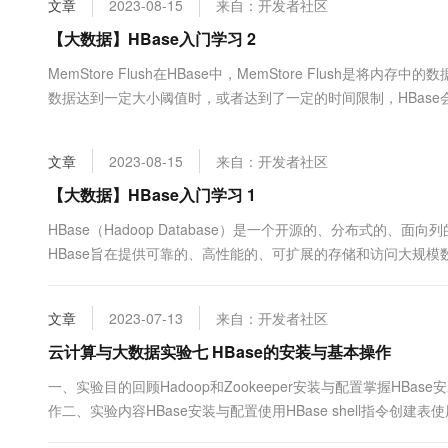
文章
2023-08-15
来自：开发者社区
大数据开发治理平台 Data
AI 产品 免费试用
网络
安全
云开发大赛
Tableau 订阅
【大数据】HBase入门学习 2
1亿+ 大模型 tokens 和 
可观测
入门学习赛
中间件
AI空中课堂在线直播课
MemStore Flush在HBase中，MemStore Flush是将内存中
云防火墙
140+云产品 免费试用
大模型服务
数据达到一定大小阈值时，或者达到了一定的时间限制，HBase会触发
上云与迁云
云原生的云上边界网络安全
产品新客免费试用，最长1
数据库
盘，确保数据的持久性和可靠性。下面是MemStore Flush的基本过程：M
生态解决方案
千问AI平台-Token Plan
企业出海
大模型ACA认证体验
大数据计算
文章
2023-08-15
来自：开发者社区
助力企业全员 AI 认知与能
行业生态解决方案
政企业务
媒体服务
千问AI平台-模型体验
【大数据】HBase入门学习 1
开发者生态解决方案
在线体验全尺寸、多种模态
企业服务与云通信
HBase（Hadoop Database）是一个开源的、分布式的、面向
AI 开发和 AI 应用解决
HBase旨在提供可靠的、高性能的、可扩展的存储和访问大规模数
Happy 系列大模型
域名与网站
特性和概念：分布式架构：HBase是一个分布式数据库，它可
方式分布在不同的机器上，这样可以实现数据的高可用性和横....
终端用户计算
文章
2023-07-13
来自：开发者社区
Serverless
云计算与大数据实验七 HBase的安装与基本操作
大模型解决方案
一、实验目的回顾Hadoop和Zookeeper安装与配置掌握HBas
开发工具
快速部署 Dify，高效搭建 
作二、实验内容HBase安装与配置使用HBase shell指令创建表使
迁移与运维管理
三、实验步骤（一）HBase安装与配置HBase安装HBase