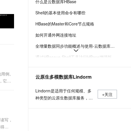
什么是云数据库HBase
t.diy 一步搞定创意建站
构建大模型应用的安全防护体系
通过自然语言交互简化开发流程,全栈开发支持
通过阿里云安全产品对 AI 应用进行安全防护
Shell的基本使用命令有哪些
HBase的Master和Core节点规格
如何开通外网连接地址
全增量数据同步功能概述与使用-云数据库HBase版-阿里云
通过HBaseue Shell工具访问HBase增强版
云数据库HBase版的收费项目和价格
的用例。
云原生多模数据库Lindorm
什么是HBase数据模型
件，它允
HBase数据导入导出的LTS服务介绍
Lindorm是适用于任何规模、多
+关注
种类型的云原生数据库服务，支
持海量数据的低成本存储处理和
弹性按需付费，兼容HBase、
Solr、SQL、OpenTSDB等多种
的读写，
开源标准接口，是互联网、
使得