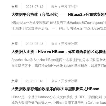
安装单机版。单机版安装首先我....
10 分钟在聊天系统中增加
专有云
文章
2023-07-12
来自：开发者社区
大数据平台搭建（容器环境）——HBase2.x分布式安装
HBase2.x分布式安装配置 确认是否完成Hadoop和Zookee
话请进行安装部署并启动。 一、解压 1. 将Master节点Hbase安装包解压到
/opt/software/hbase-2.2.3-bin.tar.gz -C /opt/module/ 二、配置 ..
文章
2023-06-28
来自：开发者社区
大数据大比拼：Hive vs HBase，你知道两者的区别和
Apache Hive和Apache HBase是两个非常流行的分布
在本篇博客中，我们将介绍Hive和HBase的基本概念，以及它们的区
许用户使用SQL来查询和管理存储在Hadoop分布式文件系统(HDFS
文章
2023-06-13
来自：开发者社区
大数据数据存储的数据库的非关系型数据库之HBase
HBase是一个基于Hadoop分布式文件系统（HDFS）的面向列（
成为大数据存储的首选之一。HBase采用了基于列（Column