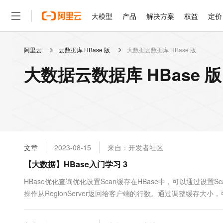
大模型
产品
解决方案
权益
定价
阿里云
云数据库 HBase 版
大数据云数据库 HBase 版
大模型
产品
解决方案
权益
定价
云市场
伙伴
服务
了解阿里云
精选产品
精选解决方案
普惠上云
产品定价
精选商城
成为销售伙伴
售前咨询
为什么选择阿里云
千问AI平台
大数据云数据库 HBase 
了解云产品的定价详情
大模型服务平台百炼
千问办公，解锁你的工作
普惠上云 官方力荐
分销伙伴
在线服务
网站建设
什么是云计算
大
大模型服务与应用平台
企业级Agent产品，直接
云服务器38元/年起，超
咨询伙伴
多端小程序
技术领先
云上成本管理
售后服务
轻量应用服务器
Agency Agents：拥
官方推荐返现计划
大模型
精选产品
精选解决方案
Salesforce 国际版订阅
稳定可靠
管理和优化成本
推荐新用户得奖励，单订单
销售伙伴合作计划
自助服务
友盟天域
安全合规
人工智能与机器学习
AI
文本生成
云数据库 RDS
HappyHorse 打造一
云工开物
无影生态合作计划
在线服务
文章
2023-08-15
来自：开发者社区
观测云
分析师报告
高校专属算力普惠，学生认
计算
互联网应用开发
Qwen3.8-Max
HOT
Salesforce On Alibaba C
工单服务
【大数据】HBase入门学习 3
智能体时代全能旗舰模型
Tuya 物联网平台阿里云
研究报告与白皮书
人工智能平台 PAI
快速拥有专属 OpenClaw
大模
Consulting Partner 合
大数据
容器
免费试用
短信专区
一站式AI开发、训练和推
HBase优化查询优化设置Scan缓存在HBase中，可以通过设置Sca
蓝凌 OA
Qwen3.7-Plus
AI 大模型销售与服务生
现代化应用
操作从RegionServer返回给客户端的行数。通过调整缓存
存储
天池大赛
能看、能想、能动手的多模
云解析DNS
解决方案免费试用 新老
电子合同
的示例代码：Scan scan = new Scan(); scan.setCaching(5....
最高领取价值200元试用
安全
网络与CDN
AI 算法大赛
Qwen3-VL-Plus
畅捷通