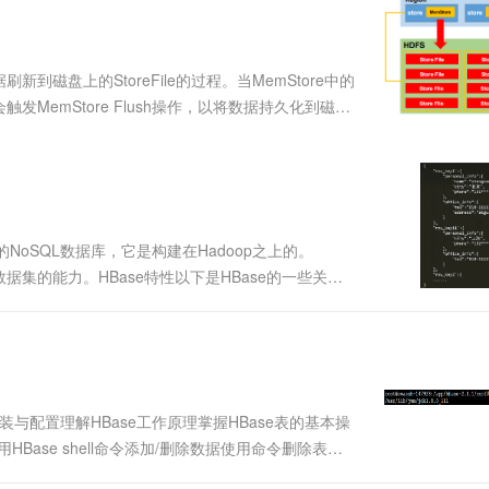
服务生态伙伴
视觉 Coding、空间感知、多模态思考等全面升级
1M上下文，专为长程任务能力而生
云工开物
企业应用
Works
Night Plan 支持 Qwen 3.8-Max
云原生大数据计算服务 MaxCompute
AI 办公
容器服务 Kub
NEW
Red Hat
30+ 款产品免费体验
Data Agent 驱动的一站式 Data+AI 开发治理平台
夜间 5 折，Qwen/Meoo/TokenPlan 客户专享
面向分析的企业级SaaS模式云数据仓库
AI智能应用
提供一站式管
科研合作
ERP
堂（旗舰版）
SUSE
的数据刷新到磁盘上的StoreFile的过程。当MemStore中的
智能客服
AI 应用构建
大模型原生
CRM
MemStore Flush操作，以将数据持久化到磁
防护产品
2个月
自动承接线索
emStore Flush触发：当MemStore中....
建站小程序
Qoder
大模型服务平台百炼-应用模版
OA 办公系统
HOT
NEW
面向真实软件
个人版上线、团队版降价；千问3.8-Max首发发尝鲜
丰富多元化的应用模版和解决方案
力提升
财税管理
模板建站
万有无界
大模型服务平台百炼-智能体
400电话
定制建站
的模型效果
灵活可视化地构建企业级 Agent
列的NoSQL数据库，它是构建在Hadoop之上的。
方案
广告营销
模板小程序
据集的能力。HBase特性以下是HBase的一些关键
秒悟
人工智能平台 PAI
定制小程序
云端极速 AI 
以在一个集群中运行在多个机器上。数据以水平分片的
新一代 AI 视频生成模型，深度适配广告营销等场景
AI Native 的算法工程平台，一站式完成建模、训练、推理服务部署
APP 开发
建站系统
e安装与配置理解HBase工作原理掌握HBase表的基本操
AI 应用
10分钟微调：让0.6B模型媲美235B模
多模态数据信
用HBase shell命令添加/删除数据使用命令删除表
型
依托云原生高可用架构,实现Dify私有化部署
的安装也分为三种，单机版、伪分布式、分布式；我们先来
用1%尺寸在特定领域达到大模型90%以上效果