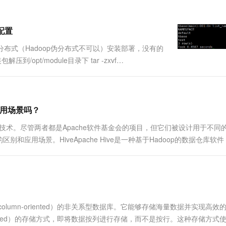
一个 AI 助手
超强辅助，Bol
即刻拥有 DeepSeek-R1 满血版
在企业官网、通讯软件中为客户提供 AI 客服
多种方案随心选，轻松解锁专属 DeepSeek
配置
per的分布式（Hadoop伪分布式不可以）安装部署，没有的
/opt/module目录下 tar -zxvf
.
适用场景吗？
式数据存储技术。尽管两者都是Apache软件基金会的项目，但它们被设计用于不同
别和应用场景。HiveApache Hive是一种基于Hadoop的数据仓库软
)上的大型数据集。H....
column-oriented）的非关系型数据库。它能够存储海量数据并实现高效
-based）的存储方式，即将数据按列进行存储，而不是按行。这种存储方式