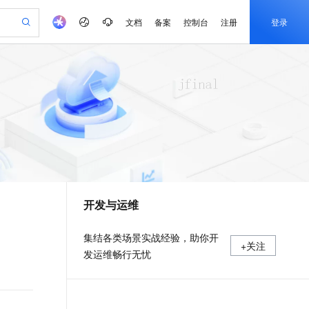
文档
备案
控制台
注册
登录
验
作计划
器
AI 活动
专业服务
服务伙伴合作计划
开发者社区
加入我们
产品动态
服务平台百炼
阿里云 OPC 创新助力计划
一站式生成采购清单，支持单品或批量购买
io：打造专属 AI 语音助手
S产品伙伴计划（繁花）
峰会
CS
造的大模型服务与应用开发平台
一句话生成原生可编辑精美 PPT 文稿
AI 生产力先锋
Al MaaS 服务伙伴赋能合作
域名
博文
Careers
至高可申请百万元
Qwen3.8-Max 模型上线
开启高性价比 AI 编程新体验
弹性可伸缩的云计算服务
Qwen-Audio-3.0-Realtime 端到端实时语音角色扮演
输入一句话想法, 轻松生成专业的 PPT
先锋实践拓展 AI 生产力的边界
Token 补贴，五大权
计划
海大会
伙伴信用分合作计划
商标
问答
社会招聘
益加速 OPC 成功
eek-V4-Pro
SS
一键部署幻兽帕鲁游戏服务器
飞天发布时刻
HOT
Open Search 向量检索版支
划
备案
电子书
校园招聘
pSeek-V4-Pro
视频创作，一键激活电商全链路生产力
稳定、安全、高性价比、高性能的云存储服务
一键购买专属联机服务器，轻松开启游戏
所见，即是所愿
持视频检索 Pipeline 功能
更多支持
划
公司注册
镜像站
视频生成
语音识别与合成
专属 QwenPaw
漫剧工坊：一站式动画创作平台
AI 实训营
HOT
应用身份服务 (IDaaS)
合作伙伴培训与认证
开发与运维
划
上云迁移
站生成，高效打造优质广告素材
全接入的云上超级电脑
从聊天伙伴进化为能主动干活的本地数字员工
快速生产连贯的高质量长漫剧
从基础到进阶，Agent 创客手把手教你
OpenClaw 管理能力上线
e-1.1-T2V
Qwen3-TTS-Flash
lScope
我要反馈
查询合作伙伴
畅细腻的高质量视频
离线语音合成大模型，多语言方言自适应，低延迟高稳定
n Alibaba Cloud ISV 合作
代维服务
建企业门户网站
10 分钟搭建微信、支付宝小程序
MaxCompute MaxFrame 提
集结各类场景实战经验，助你开
+关注
创新加速
ope
登录合作伙伴管理后台
我要建议
站，无忧落地极速上线
以可视化方式快速构建移动和 PC 门户网站
国内短信简单易用，安全可靠，秒级触达，全球覆盖200+国家和地区。
高效部署网站，快速应用到小程序
供自动弹性内存功能
发运维畅行无忧
e-1.1-I2V
Cosyvoice-V3-Flash
安全
畅自然，细节丰富
高表现力语音合成大模型，语音克隆听感自然
我要投诉
PolarDB
上云场景组合购
Milvus 弹性伸缩功能新增节
伴
漫剧创作，剧本、分镜、视频高效生成
100%兼容MySQL、PostgreSQL，兼容Oracle，支持集中和分布式
覆盖90%+业务场景，专享组合折扣价
点支持范围
2V
VPN
Fun-ASR