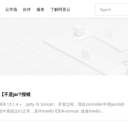
云市场
伙伴
服务
了解阿里云
AI 特惠
数据与 API
成为产品伙伴
企业增值服务
最佳实践
价格计算器
AI 场景体
基础软件
产品伙伴合
阿里云认证
市场活动
配置报价
大模型
自助选配和估算价格
新方式
睿译宝，AI翻译排版一步到位
智启 AI 普惠权益
产品生态集成认证中心
企业支持计划
云上春晚
域名与网站
千问官方 MaaS 平台，为开发者和 Agent 而生，新用户赠送 1 亿 + tokens 额度
Qwen Aud
AI Coding
阿里云Maa
2026 阿里云
云服务器 E
为企业打
数据集
Windows
大模型认证
模型
NEW
NEW
交付可用成果
值低价云产品抢先购
上传文档即自动完成翻译和格式还原
至高享 1亿+免费 tokens，加速 Al 应用落地
提供智能易用的域名与建站服务
智能编程，一键
安全可靠、
产品生态伙伴
专家技术服务
云上奥运之旅
弹性计算合作
阿里云中企出
手机三要素
宝塔 Linux
全部认证
价格优势
有专属领域专家
GLM-5.2：长任务时代开源旗舰模型
阿里云 OPC 创新助力计划
千问大模型
即刻拥有 DeepS
AI 电商营销
对象存储 O
大模型
产品生态伙伴工作台
企业增值服务台
云栖战略参考
云存储合作计
云栖大会
身份实名认证
CentOS
训练营
推动算力普惠，释放技术红利
最高返9万
多领域专家智能体,一键组建 AI 虚拟交付团队
快速构建应用程序和网站，即刻迈出上云第一步
至高百万元 Token 补贴，加速一人公司成长
多元化、高性能、安全可靠的大模型服务
真正可用的 1M 上下文,一次完成代码全链路开发
轻松解锁专属 Dee
从图文生成到
云上的中国
数据库合作计
活动全景
短信
Docker
图片和
站式影视创作平台
Hermes Agent，打造自进化智能体
Token Plan 模型订阅计划
数字证书管理服务（原SSL证书）
5 分钟轻松部署
AI 广告创作
无影云电脑
企业成长
NEW
信息公告
看见新力量
云网络合作计
OCR 文字识别
JAVA
证享300元代金券
可视化编排打通从文字构思到成片全链路闭环
全托管，含MySQL、PostgreSQL、SQL Server、MariaDB多引擎
自主进化，持久记忆，越用越聪明
Qwen3.8-Max 首发尝鲜，限时加量 10 倍，夜间低至2折
实现全站HTTPS，呈现可信的WEB访问
图文、视频一
随时随地安
Kimi-K3
HappyHors
NEW
魔搭 Mode
loud
服务实践
官网公告
错【不是jar?报错
Kimi 最新旗舰模型，长程编程与推理利器
让文字生成流
金融模力时刻
Salesforce O
版
发票查验
全能环境
Claude Code + GStack 打造工程团队
千问办公，限时限量积分加倍
Qoder
低代码高效构
AI 建站
短信服务
型
NEW
作计划
计划
创新中心
魔搭 ModelSc
健康状态
理服务
让AI从“聊天伙伴”进化为能干活的“数字员工”
安装技能 GStack，拥有专属 AI 工程团队
你的AI工作搭子，覆盖日常办公高频场景
面向真实软件的智能体编程平台
0 代码专业建
 13.1.4 + （jetty 与 tomcat） 开发过程：我在controller中用jacob的
客户案例
天气预报查询
操作系统
Deepseek-v4-pro
HappyHors
态合作计划
器中系统运行正常，其中IntelliJ IDEA+tomcat 或者IntelliJ...
态智能体模型
旗舰 MoE 大模型，百万上下文与顶尖推理能力
图生视频，流
同享
万小智 AI 建站低至 15元/月
Qoder CN
AI 短剧/漫剧
云原生数据库 
快递物流查询
WordPress
成为服务伙
高校合作
点，立即开启云上创新
覆盖公网/内网、递归/权威、移动APP等全场景解析服务
送.CN域名，送备案服务码
基于千问大模型等，支持代码智能生成、研发智能问答
AI助力短剧
GLM-5.2
Wan2.7-T
Ubuntu