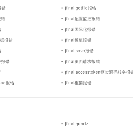
器报错
jfinal getfile报错
o报错
jfinal配置监控报错
错
jfinal国际化报错
id数据报错
jfinal模板报错
错
jfinal save报错
tty报错
jfinal页面请求报错
行
jfinal accesstoken框架源码服务报
pload报错
jfinal框架报错
jfinal quartz