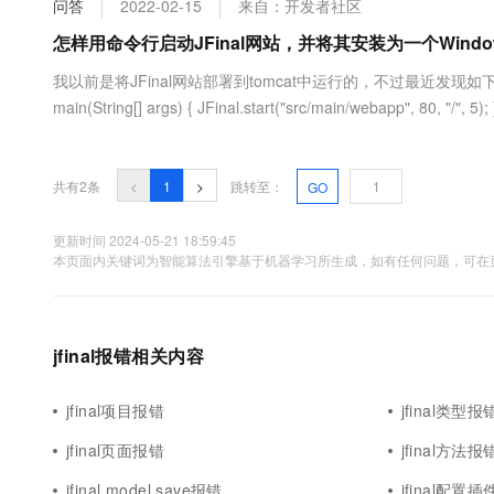
问答
2022-02-15
来自：开发者社区
大数据开发治理平台 Data
AI 产品 免费试用
网络
安全
云开发大赛
Tableau 订阅
怎样用命令行启动JFinal网站，并将其安装为一个Windows
1亿+ 大模型 tokens 和 
可观测
入门学习赛
中间件
AI空中课堂在线直播课
我以前是将JFinal网站部署到tomcat中运行的，不过最近发现如下方式（手册、
云防火墙
140+云产品 免费试用
大模型服务
main(String[] args) { JFinal.start("src/main/webapp", 80,
上云与迁云
云原生的云上边界网络安全
产品新客免费试用，最长1
数据库
生态解决方案
千问AI平台-Token Plan
企业出海
大模型ACA认证体验
大数据计算
助力企业全员 AI 认知与能
行业生态解决方案
共有2条
<
1
>
跳转至：
GO
政企业务
媒体服务
千问AI平台-模型体验
开发者生态解决方案
在线体验全尺寸、多种模态
更新时间 2024-05-21 18:59:45
企业服务与云通信
本页面内关键词为智能算法引擎基于机器学习所生成，如有任何问题，可在页
AI 开发和 AI 应用解决
Happy 系列大模型
域名与网站
终端用户计算
jfinal报错相关内容
Serverless
大模型解决方案
jfinal项目报错
jfinal类型报
开发工具
快速部署 Dify，高效搭建 
jfinal页面报错
jfinal方法报
迁移与运维管理
jfinal model.save报错
jfinal配置