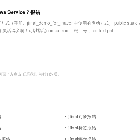
服务生态伙伴
视觉 Coding、空间感知、多模态思考等全面升级
1M上下文，专为长程任务能力而生
云工开物
企业应用
Works
Night Plan 支持 Qwen 3.8-Max
云原生大数据计算服务 MaxCompute
AI 办公
容器服务 Kub
NEW
Red Hat
 Service？报错
30+ 款产品免费体验
Data Agent 驱动的一站式 Data+AI 开发治理平台
夜间 5 折，Qwen/Meoo/TokenPlan 客户专享
面向分析的企业级SaaS模式云数据仓库
AI智能应用
提供一站式管
科研合作
ERP
堂（旗舰版）
SUSE
jfinal_demo_for_maven中使用的启动方式） public static v
智能客服
AI 应用构建
大模型原生
CRM
 "/", 5); } 灵活得多啊！可以指定context root，端口号，context pat.....
防护产品
2个月
自动承接线索
建站小程序
Qoder
大模型服务平台百炼-应用模版
OA 办公系统
HOT
NEW
面向真实软件
个人版上线、团队版降价；千问3.8-Max首发发尝鲜
丰富多元化的应用模版和解决方案
力提升
财税管理
模板建站
万有无界
大模型服务平台百炼-智能体
400电话
定制建站
的模型效果
灵活可视化地构建企业级 Agent
面下方点击"联系我们"与我们沟通。
方案
广告营销
模板小程序
秒悟
人工智能平台 PAI
定制小程序
云端极速 AI 
新一代 AI 视频生成模型，深度适配广告营销等场景
AI Native 的算法工程平台，一站式完成建模、训练、推理服务部署
APP 开发
建站系统
错
jfinal对象报错
AI 应用
10分钟微调：让0.6B模型媲美235B模
多模态数据信
错
jfinal标签报错
型
依托云原生高可用架构,实现Dify私有化部署
用1%尺寸在特定领域达到大模型90%以上效果
插件报错
jfinal绑定报错