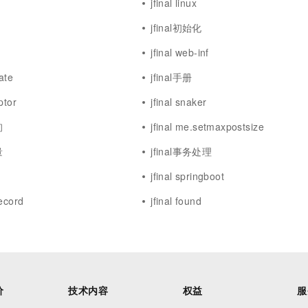
jfinal linux
jfinal初始化
jfinal web-inf
ate
jfinal手册
ptor
jfinal snaker
询
jfinal me.setmaxpostsize
量
jfinal事务处理
jfinal springboot
record
jfinal found
价
技术内容
权益
服