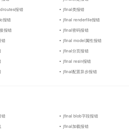
一个 AI 助手
超强辅助，Bol
即刻拥有 DeepSeek-R1 满血版
bindroutes报错
jfinal类报错
在企业官网、通讯软件中为客户提供 AI 客服
多种方案随心选，轻松解锁专属 DeepSeek
ogic报错
jfinal renderfile报错
0连接报错
jfinal密码报错
式报错
jfinal model属性报错
错
jfinal分页报错
错
jfinal resin报错
错
jfinal配置异步报错
化报错
jfinal blob字段报错
载
jfinal加载报错