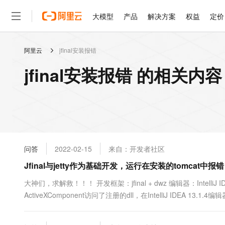
大模型
产品
解决方案
权益
定价
阿里云
jfinal安装报错
大模型
产品
解决方案
权益
定价
云市场
伙伴
服务
了解阿里云
精选产品
精选解决方案
普惠上云
产品定价
精选商城
成为销售伙伴
售前咨询
为什么选择阿里云
千问AI平台
jfinal安装报错 的相关内容
了解云产品的定价详情
大模型服务平台百炼
千问办公，解锁你的工作
普惠上云 官方力荐
分销伙伴
在线服务
网站建设
什么是云计算
大
大模型服务与应用平台
企业级Agent产品，直接
云服务器38元/年起，超
咨询伙伴
多端小程序
技术领先
云上成本管理
售后服务
轻量应用服务器
Agency Agents：拥
官方推荐返现计划
大模型
精选产品
精选解决方案
Salesforce 国际版订阅
稳定可靠
管理和优化成本
推荐新用户得奖励，单订单
销售伙伴合作计划
自助服务
友盟天域
安全合规
人工智能与机器学习
AI
文本生成
云数据库 RDS
HappyHorse 打造一
云工开物
无影生态合作计划
在线服务
问答
2022-02-15
来自：开发者社区
观测云
分析师报告
高校专属算力普惠，学生认
计算
互联网应用开发
Qwen3.8-Max
HOT
Salesforce On Alibaba C
工单服务
Jfinal与jetty作为基础开发，运行在安装的tomcat中报
智能体时代全能旗舰模型
Tuya 物联网平台阿里云
研究报告与白皮书
人工智能平台 PAI
快速拥有专属 OpenClaw
大模
Consulting Partner 合
大数据
容器
免费试用
短信专区
一站式AI开发、训练和推
大神们，求解救！！！ 开发框架：jfinal + dwz 编辑器：IntelliJ IDEA
蓝凌 OA
Qwen3.7-Plus
AI 大模型销售与服务生
现代化应用
ActiveXComponent访问了注册的dll，在IntelliJ IDEA 13.1.4编辑
存储
天池大赛
能看、能想、能动手的多模
云解析DNS
解决方案免费试用 新老
电子合同
最高领取价值200元试用
安全
网络与CDN
AI 算法大赛
Qwen3-VL-Plus
畅捷通