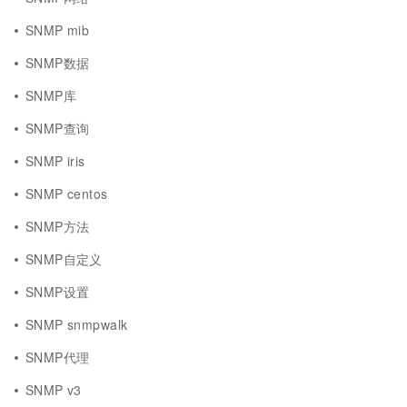
SNMP mib
SNMP数据
SNMP库
SNMP查询
SNMP iris
SNMP centos
SNMP方法
SNMP自定义
SNMP设置
SNMP snmpwalk
SNMP代理
SNMP v3