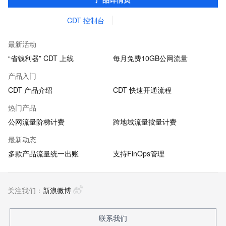
CDT 控制台
最新活动
“省钱利器” CDT 上线
每月免费10GB公网流量
产品入门
CDT 产品介绍
CDT 快速开通流程
热门产品
公网流量阶梯计费
跨地域流量按量计费
最新动态
多款产品流量统一出账
支持FinOps管理
关注我们：
新浪微博
联系我们