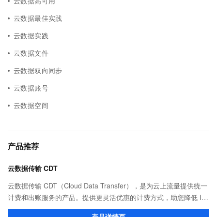
云数据高可用
云数据最佳实践
云数据实践
云数据文件
云数据双向同步
云数据账号
云数据空间
产品推荐
云数据传输 CDT
云数据传输 CDT（Cloud Data Transfer），是为云上流量提供统一
计费和出账服务的产品。提供更灵活优惠的计费方式，助您降低 IT
成本。
产品详情页