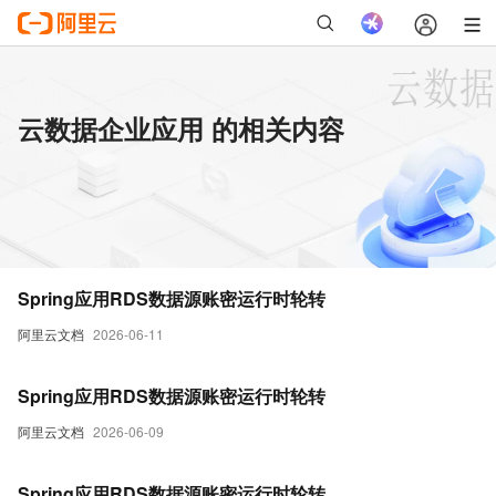
云数据企业应用 的相关内容
Spring应用RDS数据源账密运行时轮转
阿里云文档
2026-06-11
Spring应用RDS数据源账密运行时轮转
阿里云文档
2026-06-09
Spring应用RDS数据源账密运行时轮转