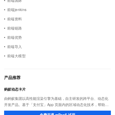
前端国际
前端jenkins
前端资料
前端链路
前端优势
前端导入
前端大模型
产品推荐
蚂蚁动态卡片
由蚂蚁集团以高性能渲染引擎为基础，自主研发的跨平台、动态化
开发产品。基于「支付宝」App 页面内的区域动态化技术，帮助客
户提升研发效率的同时，追求轻量、流畅的 App 性能体验。
免费开通 mPaaS 试用