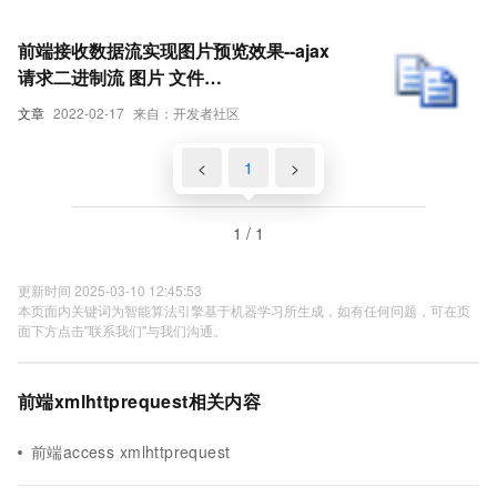
前端接收数据流实现图片预览效果--ajax
请求二进制流 图片 文件
XMLHttpRequest 请求并处理二进制流数
文章
2022-02-17
来自：开发者社区
据 之最佳实践
<
1
>
1 / 1
更新时间 2025-03-10 12:45:53
本页面内关键词为智能算法引擎基于机器学习所生成，如有任何问题，可在页
面下方点击"联系我们"与我们沟通。
前端xmlhttprequest相关内容
前端access xmlhttprequest